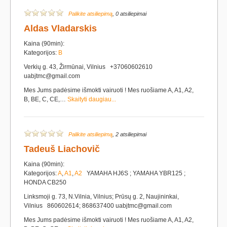
Palikite atsiliepimą
, 0 atsiliepimai
Aldas Vladarskis
Kaina (90min):
Kategorijos:
B
Verkių g. 43, Žirmūnai, Vilnius +37060602610
uabjtmc@gmail.com
Mes Jums padėsime išmokti vairuoti ! Mes ruošiame A, A1, A2,
B, BE, C, CE,…
Skaityti daugiau...
Palikite atsiliepimą
, 2 atsiliepimai
Tadeuš Liachovič
Kaina (90min):
Kategorijos:
A
,
A1
,
A2
YAMAHA HJ6S ; YAMAHA YBR125 ;
HONDA CB250
Linksmoji g. 73, N.Vilnia, Vilnius; Prūsų g. 2, Naujininkai,
Vilnius 860602614; 868637400 uabjtmc@gmail.com
Mes Jums padėsime išmokti vairuoti ! Mes ruošiame A, A1, A2,