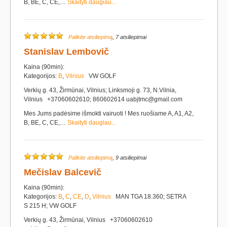
B, BE, C, CE,…
Skaityti daugiau...
Palikite atsiliepimą
, 7 atsiliepimai
Stanislav Lembovič
Kaina (90min):
Kategorijos:
B
,
Vilnius
VW GOLF
Verkių g. 43, Žirmūnai, Vilnius; Linksmoji g. 73, N.Vilnia,
Vilnius +37060602610; 860602614 uabjtmc@gmail.com
Mes Jums padėsime išmokti vairuoti ! Mes ruošiame A, A1, A2,
B, BE, C, CE,…
Skaityti daugiau...
Palikite atsiliepimą
, 9 atsiliepimai
Mečislav Balcevič
Kaina (90min):
Kategorijos:
B
,
C
,
CE
,
D
,
Vilnius
MAN TGA 18.360; SETRA
S 215 H; VW GOLF
Verkių g. 43, Žirmūnai, Vilnius +37060602610