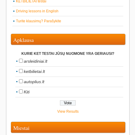
KETBILIETAI testai
Driving lessons in English
Turite klausimų? Parašykite
Apklausa
KURIE KET TESTAI JŪSŲ NUOMONE YRA GERIAUSI?
arsleidiniai.lt
ketbilietai.lt
autoplius.lt
Kiti
View Results
Miestai