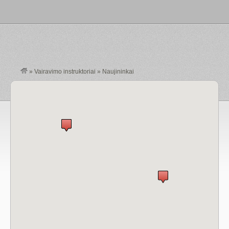
»
Vairavimo instruktoriai
»
Naujininkai