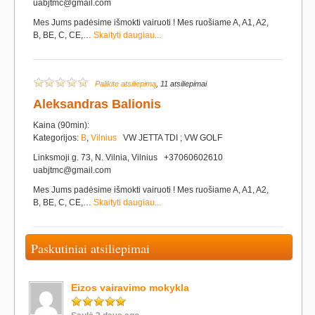
uabjtmc@gmail.com
Mes Jums padėsime išmokti vairuoti ! Mes ruošiame A, A1, A2,
B, BE, C, CE,…
Skaityti daugiau...
Palikite atsiliepimą
, 11 atsiliepimai
Aleksandras Balionis
Kaina (90min):
Kategorijos:
B
,
Vilnius
VW JETTA TDI ; VW GOLF
Linksmoji g. 73, N. Vilnia, Vilnius +37060602610
uabjtmc@gmail.com
Mes Jums padėsime išmokti vairuoti ! Mes ruošiame A, A1, A2,
B, BE, C, CE,…
Skaityti daugiau...
Paskutiniai atsiliepimai
Eizos vairavimo mokykla