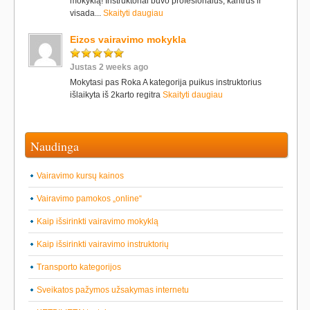
mokyklą! Instruktoriai buvo profesionalūs, kantrūs ir
visada...
Skaityti daugiau
Eizos vairavimo mokykla
Justas 2 weeks ago
Mokytasi pas Roka A kategorija puikus instruktorius
išlaikyta iš 2karto regitra
Skaityti daugiau
Naudinga
Vairavimo kursų kainos
Vairavimo pamokos „online“
Kaip išsirinkti vairavimo mokyklą
Kaip išsirinkti vairavimo instruktorių
Transporto kategorijos
Sveikatos pažymos užsakymas internetu