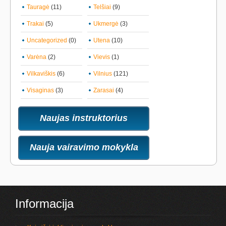
Tauragė
(11)
Telšiai
(9)
Trakai
(5)
Ukmergė
(3)
Uncategorized
(0)
Utena
(10)
Varėna
(2)
Vievis
(1)
Vilkaviškis
(6)
Vilnius
(121)
Visaginas
(3)
Zarasai
(4)
Naujas instruktorius
Nauja vairavimo mokykla
Informacija