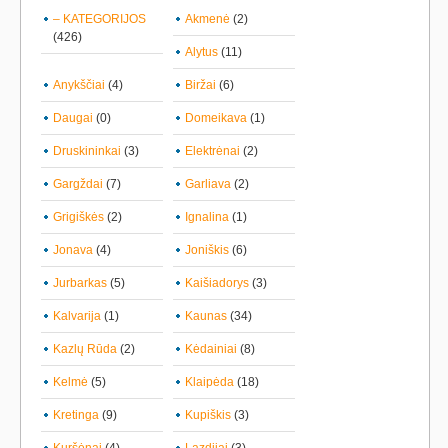
– KATEGORIJOS
Akmenė
(2)
(426)
Alytus
(11)
Anykščiai
(4)
Biržai
(6)
Daugai
(0)
Domeikava
(1)
Druskininkai
(3)
Elektrėnai
(2)
Gargždai
(7)
Garliava
(2)
Grigiškės
(2)
Ignalina
(1)
Jonava
(4)
Joniškis
(6)
Jurbarkas
(5)
Kaišiadorys
(3)
Kalvarija
(1)
Kaunas
(34)
Kazlų Rūda
(2)
Kėdainiai
(8)
Kelmė
(5)
Klaipėda
(18)
Kretinga
(9)
Kupiškis
(3)