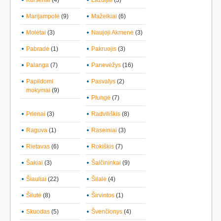
Kuršėnai
(4)
Lazdijai
(3)
Marijampolė
(9)
Mažeikiai
(6)
Molėtai
(3)
Naujoji Akmenė
(3)
Pabradė
(1)
Pakruojis
(3)
Palanga
(7)
Panevėžys
(16)
Papildomi
Pasvalys
(2)
mokymai
(9)
Plungė
(7)
Prienai
(3)
Radviliškis
(8)
Raguva
(1)
Raseiniai
(3)
Rietavas
(6)
Rokiškis
(7)
Šakiai
(3)
Šalčininkai
(9)
Šiauliai
(22)
Šilalė
(4)
Šilutė
(8)
Širvintos
(1)
Skuodas
(5)
Švenčionys
(4)