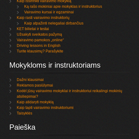
Kaip išsirinkti vairavimo mokyklą
Ką rašo mokiniai apie mokyklas ir instruktorius
Vairavimo kursai ir egzaminai
Kaip rasti vairavimo instruktorių
Kaip atpažinti nelegaliai dirbančius
KET bilietai ir testai
Užsakyti sveikatos pažymą
Vairavimo pamokos „online“
Driving lessons in English
Turite klausimų? Parašykite
Mokykloms ir instruktoriams
Dažni klausimai
Reklamos pasiūlymai
Kodėl jūsų vairavimo mokyklai ir instruktoriui reikalingi mokinių
atsiliepimai?
Kaip atidaryti mokyklą
Kaip tapti vairavimo instruktoriumi
Taisyklės
Paieška