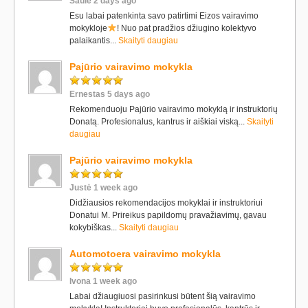
Saulė 2 days ago
Esu labai patenkinta savo patirtimi Eizos vairavimo
mokykloje
! Nuo pat pradžios džiugino kolektyvo
palaikantis...
Skaityti daugiau
Pajūrio vairavimo mokykla
Ernestas 5 days ago
Rekomenduoju Pajūrio vairavimo mokyklą ir instruktorių
Donatą. Profesionalus, kantrus ir aiškiai viską...
Skaityti
daugiau
Pajūrio vairavimo mokykla
Justė 1 week ago
Didžiausios rekomendacijos mokyklai ir instruktoriui
Donatui M. Prireikus papildomų pravažiavimų, gavau
kokybiškas...
Skaityti daugiau
Automotoera vairavimo mokykla
Ivona 1 week ago
Labai džiaugiuosi pasirinkusi būtent šią vairavimo