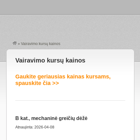
»
Vairavimo kursų kainos
Vairavimo kursų kainos
Gaukite geriausias kainas kursams,
spauskite čia >>
B kat., mechaninė greičių dėžė
Atnaujinta: 2026-04-08