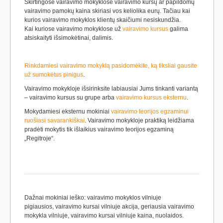
Skirtingose vairavimo mokyklose vairavimo kursų ar papildomų
vairavimo pamokų kaina skiriasi vos keliolika eurų. Tačiau kai
kurios vairavimo mokyklos klientų skaičiumi nesiskundžia.
Kai kuriose vairavimo mokyklose už
vairavimo kursus
galima
atsiskaityti išsimokėtinai, dalimis.
Rinkdamiesi vairavimo mokyklą pasidomėkite, ką tiksliai gausite
už sumokėtus pinigus
.
Vairavimo mokykloje išsirinksite labiausiai Jums tinkanti variantą
– vairavimo kursus su grupe arba
vairavimo kursus eksternu
.
Mokydamiesi eksternu mokiniai
vairavimo teorijos egzaminui
ruošiasi savarankiškai
. Vairavimo mokykloje praktiką leidžiama
pradėti mokytis tik išlaikius vairavimo teorijos egzaminą
„Regitroje“.
Dažnai mokiniai ieško: vairavimo mokyklos vilniuje
pigiausios, vairavimo kursai vilniuje akcija, geriausia vairavimo
mokykla vilniuje, vairavimo kursai vilniuje kaina, nuolaidos.