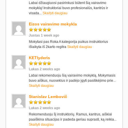
Labai džiaugiuosi pasirinkusi būtent šią vairavimo
mokyklą! Instruktoriai buvo profesionalūs, kantrūs ir
visada...
Skaityti daugiau
Eizos vairavimo mokykla
Justas 1 week ago
Mokytasi pas Roka A kategorija puikus instruktorius
išlaikyta iš 2karto regitra
Skaityti daugiau
KETlyderis
Lukas 2 weeks ago
Labai rekomenduoju šią vairavimo mokyklą. Mokymasis
buvo aiškus, nuoseklus ir padėjo įgyti pasitikėjimo prie...
Skaityti daugiau
Stanislav Lembovič
Lukas 2 weeks ago
Rekomenduoju šį instruktorių. Ramus, kantrus, aiškiai
paaiškina situacijas ir padeda geriau suprasti, ką reikia...
Skaityti daugiau