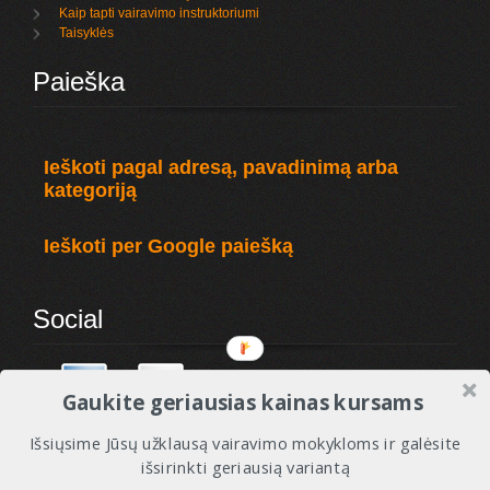
Kaip tapti vairavimo instruktoriumi
Taisyklės
Paieška
Ieškoti pagal adresą, pavadinimą arba
kategoriją
Ieškoti per Google paiešką
Social
Gaukite geriausias kainas kursams
Išsiųsime Jūsų užklausą vairavimo mokykloms ir galėsite
išsirinkti geriausią variantą