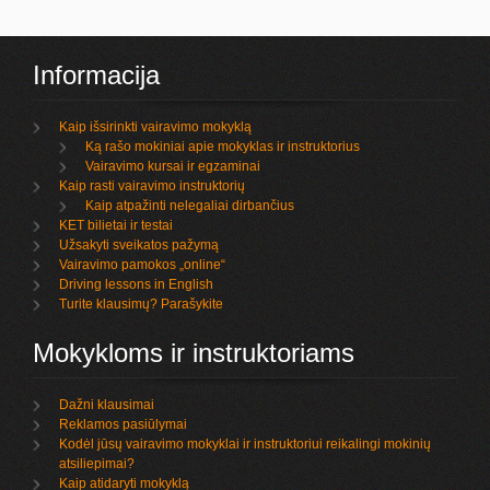
Informacija
Kaip išsirinkti vairavimo mokyklą
Ką rašo mokiniai apie mokyklas ir instruktorius
Vairavimo kursai ir egzaminai
Kaip rasti vairavimo instruktorių
Kaip atpažinti nelegaliai dirbančius
KET bilietai ir testai
Užsakyti sveikatos pažymą
Vairavimo pamokos „online“
Driving lessons in English
Turite klausimų? Parašykite
Mokykloms ir instruktoriams
Dažni klausimai
Reklamos pasiūlymai
Kodėl jūsų vairavimo mokyklai ir instruktoriui reikalingi mokinių
atsiliepimai?
Kaip atidaryti mokyklą