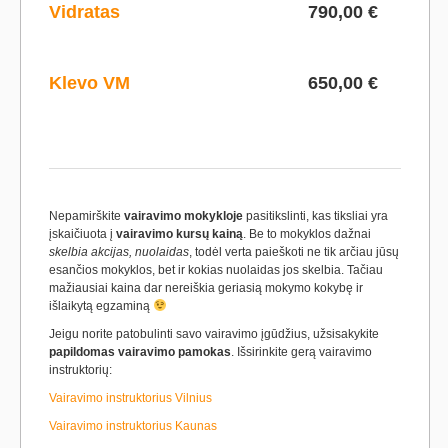
Vidratas
790,00 €
Klevo VM
650,00 €
Nepamirškite
vairavimo mokykloje
pasitikslinti, kas tiksliai yra
įskaičiuota į
vairavimo kursų kainą
. Be to mokyklos dažnai
skelbia akcijas, nuolaidas
, todėl verta paieškoti ne tik arčiau jūsų
esančios mokyklos, bet ir kokias nuolaidas jos skelbia. Tačiau
mažiausiai kaina dar nereiškia geriasią mokymo kokybę ir
išlaikytą egzaminą
Jeigu norite patobulinti savo vairavimo įgūdžius, užsisakykite
papildomas vairavimo pamokas
. Išsirinkite gerą vairavimo
instruktorių:
Vairavimo instruktorius Vilnius
Vairavimo instruktorius Kaunas