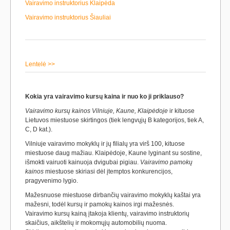
Vairavimo instruktorius Klaipėda
Vairavimo instruktorius Šiauliai
Lentelė >>
Kokia yra vairavimo kursų kaina ir nuo ko ji priklauso?
Vairavimo kursų kainos Vilniuje, Kaune, Klaipėdoje
ir kituose
Lietuvos miestuose skirtingos (tiek lengvųjų B kategorijos, tiek A,
C, D kat.).
Vilniuje vairavimo mokyklų ir jų filialų yra virš 100, kituose
miestuose daug mažiau. Klaipėdoje, Kaune lyginant su sostine,
išmokti vairuoti kainuoja dvigubai pigiau.
Vairavimo pamokų
kainos
miestuose skiriasi dėl įtemptos konkurencijos,
pragyvenimo lygio.
Mažesnuose miestuose dirbančių vairavimo mokyklų kaštai yra
mažesni, todėl kursų ir pamokų kainos irgi mažesnės.
Vairavimo kursų kainą įtakoja klientų, vairavimo instruktorių
skaičius, aikštelių ir mokomųjų automobilių nuoma.