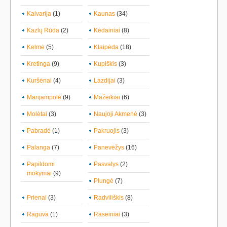
Kalvarija
(1)
Kaunas
(34)
Kazlų Rūda
(2)
Kėdainiai
(8)
Kelmė
(5)
Klaipėda
(18)
Kretinga
(9)
Kupiškis
(3)
Kuršėnai
(4)
Lazdijai
(3)
Marijampolė
(9)
Mažeikiai
(6)
Molėtai
(3)
Naujoji Akmenė
(3)
Pabradė
(1)
Pakruojis
(3)
Palanga
(7)
Panevėžys
(16)
Papildomi
Pasvalys
(2)
mokymai
(9)
Plungė
(7)
Prienai
(3)
Radviliškis
(8)
Raguva
(1)
Raseiniai
(3)