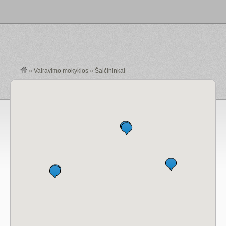
»
Vairavimo mokyklos
»
Šalčininkai