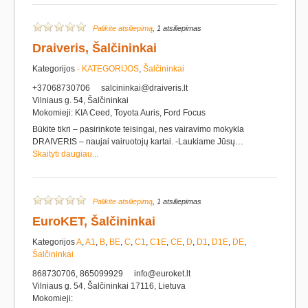
Palikite atsiliepimą
, 1 atsiliepimas
Draiveris, Šalčininkai
Kategorijos
- KATEGORIJOS
,
Šalčininkai
+37068730706
salcininkai@draiveris.lt
Vilniaus g. 54, Šalčininkai
Mokomieji: KIA Ceed, Toyota Auris, Ford Focus
Būkite tikri – pasirinkote teisingai, nes vairavimo mokykla
DRAIVERIS – naujai vairuotojų kartai. -Laukiame Jūsų…
Skaityti daugiau...
Palikite atsiliepimą
, 1 atsiliepimas
EuroKET, Šalčininkai
Kategorijos
A
,
A1
,
B
,
BE
,
C
,
C1
,
C1E
,
CE
,
D
,
D1
,
D1E
,
DE
,
Šalčininkai
868730706, 865099929
info@euroket.lt
Vilniaus g. 54, Šalčininkai 17116, Lietuva
Mokomieji: