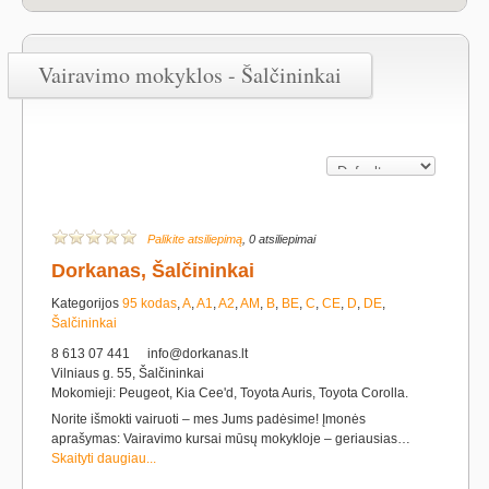
Vairavimo mokyklos - Šalčininkai
Palikite atsiliepimą
, 0 atsiliepimai
Dorkanas, Šalčininkai
Kategorijos
95 kodas
,
A
,
A1
,
A2
,
AM
,
B
,
BE
,
C
,
CE
,
D
,
DE
,
Šalčininkai
8 613 07 441
info@dorkanas.lt
Vilniaus g. 55, Šalčininkai
Mokomieji: Peugeot, Kia Cee'd, Toyota Auris, Toyota Corolla.
Norite išmokti vairuoti – mes Jums padėsime! Įmonės
aprašymas: Vairavimo kursai mūsų mokykloje – geriausias…
Skaityti daugiau...