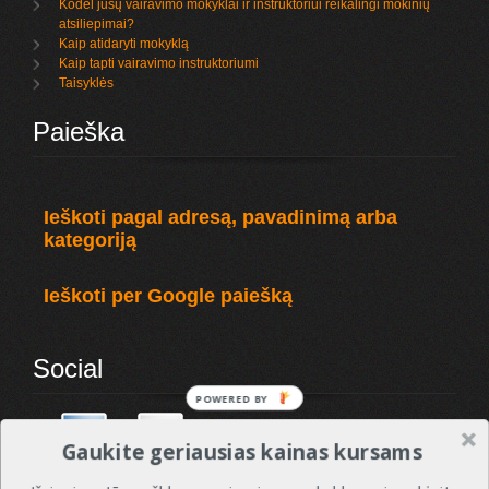
Kodėl jūsų vairavimo mokyklai ir instruktoriui reikalingi mokinių
atsiliepimai?
Kaip atidaryti mokyklą
Kaip tapti vairavimo instruktoriumi
Taisyklės
Paieška
Ieškoti pagal adresą, pavadinimą arba
kategoriją
Ieškoti per Google paiešką
Social
Gaukite geriausias kainas kursams