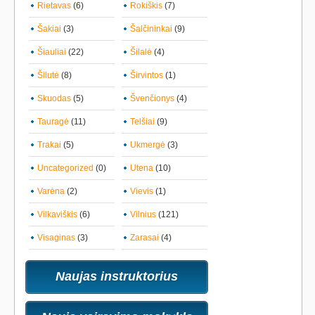
Rietavas
(6)
Rokiškis
(7)
Šakiai
(3)
Šalčininkai
(9)
Šiauliai
(22)
Šilalė
(4)
Šilutė
(8)
Širvintos
(1)
Skuodas
(5)
Švenčionys
(4)
Tauragė
(11)
Telšiai
(9)
Trakai
(5)
Ukmergė
(3)
Uncategorized
(0)
Utena
(10)
Varėna
(2)
Vievis
(1)
Vilkaviškis
(6)
Vilnius
(121)
Visaginas
(3)
Zarasai
(4)
Naujas instruktorius