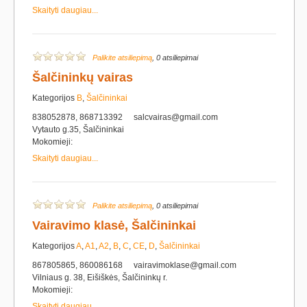
Skaityti daugiau...
Palikite atsiliepimą
, 0 atsiliepimai
Šalčininkų vairas
Kategorijos
B
,
Šalčininkai
838052878, 868713392
salcvairas@gmail.com
Vytauto g.35, Šalčininkai
Mokomieji:
Skaityti daugiau...
Palikite atsiliepimą
, 0 atsiliepimai
Vairavimo klasė, Šalčininkai
Kategorijos
A
,
A1
,
A2
,
B
,
C
,
CE
,
D
,
Šalčininkai
867805865, 860086168
vairavimoklase@gmail.com
Vilniaus g. 38, Eišiškės, Šalčininkų r.
Mokomieji:
Skaityti daugiau...