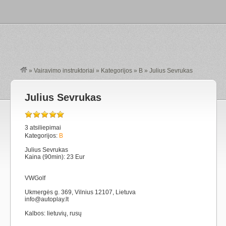
»
Vairavimo instruktoriai
»
Kategorijos
»
B
»
Julius Sevrukas
Julius Sevrukas
3 atsiliepimai
Kategorijos:
B
Julius Sevrukas
Kaina (90min): 23 Eur
VWGolf
Ukmergės g. 369, Vilnius 12107, Lietuva
info@autoplay.lt
Kalbos: lietuvių, rusų