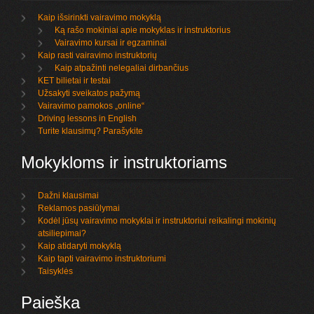
Kaip išsirinkti vairavimo mokyklą
Ką rašo mokiniai apie mokyklas ir instruktorius
Vairavimo kursai ir egzaminai
Kaip rasti vairavimo instruktorių
Kaip atpažinti nelegaliai dirbančius
KET bilietai ir testai
Užsakyti sveikatos pažymą
Vairavimo pamokos „online“
Driving lessons in English
Turite klausimų? Parašykite
Mokykloms ir instruktoriams
Dažni klausimai
Reklamos pasiūlymai
Kodėl jūsų vairavimo mokyklai ir instruktoriui reikalingi mokinių
atsiliepimai?
Kaip atidaryti mokyklą
Kaip tapti vairavimo instruktoriumi
Taisyklės
Paieška