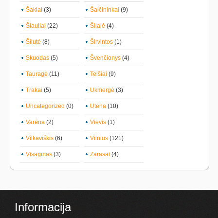
Šakiai
(3)
Šalčininkai
(9)
Šiauliai
(22)
Šilalė
(4)
Šilutė
(8)
Širvintos
(1)
Skuodas
(5)
Švenčionys
(4)
Tauragė
(11)
Telšiai
(9)
Trakai
(5)
Ukmergė
(3)
Uncategorized
(0)
Utena
(10)
Varėna
(2)
Vievis
(1)
Vilkaviškis
(6)
Vilnius
(121)
Visaginas
(3)
Zarasai
(4)
Informacija