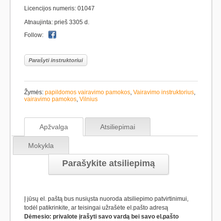
Licencijos numeris: 01047
Atnaujinta: prieš 3305 d.
Follow:
Parašyti instruktoriui
Žymės:
papildomos vairavimo pamokos
,
Vairavimo instruktorius
,
vairavimo pamokos
,
Vilnius
Apžvalga
Atsiliepimai
Mokykla
Parašykite atsiliepimą
Į jūsų el. paštą bus nusiųsta nuoroda atsiliepimo patvirtinimui,
todėl patikrinkite, ar teisingai užrašėte el.pašto adresą
Dėmesio: privalote įrašyti savo vardą bei savo el.pašto