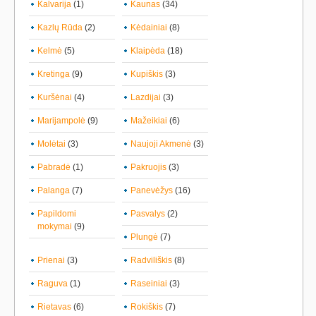
Kalvarija
(1)
Kaunas
(34)
Kazlų Rūda
(2)
Kėdainiai
(8)
Kelmė
(5)
Klaipėda
(18)
Kretinga
(9)
Kupiškis
(3)
Kuršėnai
(4)
Lazdijai
(3)
Marijampolė
(9)
Mažeikiai
(6)
Molėtai
(3)
Naujoji Akmenė
(3)
Pabradė
(1)
Pakruojis
(3)
Palanga
(7)
Panevėžys
(16)
Papildomi
Pasvalys
(2)
mokymai
(9)
Plungė
(7)
Prienai
(3)
Radviliškis
(8)
Raguva
(1)
Raseiniai
(3)
Rietavas
(6)
Rokiškis
(7)