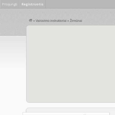
Prisijungti
Registruotis
»
Vairavimo instruktoriai
»
Žirmūnai