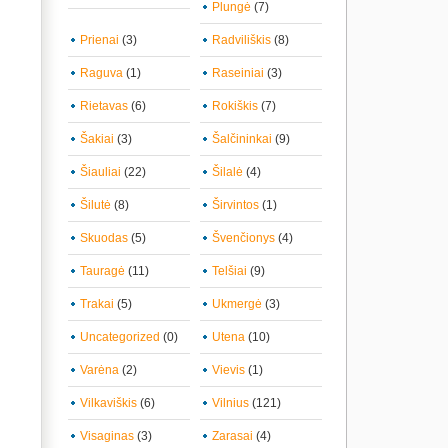
Plungė
(7)
Prienai
(3)
Radviliškis
(8)
Raguva
(1)
Raseiniai
(3)
Rietavas
(6)
Rokiškis
(7)
Šakiai
(3)
Šalčininkai
(9)
Šiauliai
(22)
Šilalė
(4)
Šilutė
(8)
Širvintos
(1)
Skuodas
(5)
Švenčionys
(4)
Tauragė
(11)
Telšiai
(9)
Trakai
(5)
Ukmergė
(3)
Uncategorized
(0)
Utena
(10)
Varėna
(2)
Vievis
(1)
Vilkaviškis
(6)
Vilnius
(121)
Visaginas
(3)
Zarasai
(4)