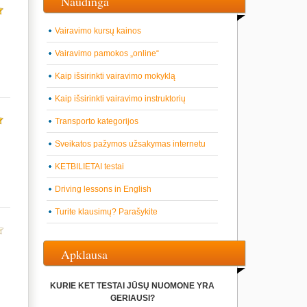
Naudinga
Vairavimo kursų kainos
Vairavimo pamokos „online“
Kaip išsirinkti vairavimo mokyklą
Kaip išsirinkti vairavimo instruktorių
Transporto kategorijos
Sveikatos pažymos užsakymas internetu
KETBILIETAI testai
Driving lessons in English
Turite klausimų? Parašykite
Apklausa
KURIE KET TESTAI JŪSŲ NUOMONE YRA
GERIAUSI?