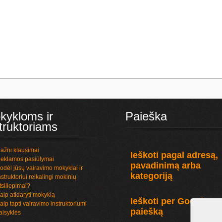
kykloms ir
Paieška
truktoriams
ažni klausimai
Ieškoti pagal adresą,
eklamos pasiūlymai
pavadinimą arba
odėl jūsų vairavimo mokyklai ir
kategoriją
nstruktoriui reikalingi mokinių
tsiliepimai?
aip atidaryti mokyklą
Ieškoti per Google
aip tapti vairavimo instruktoriumi
paiešką
aisyklės