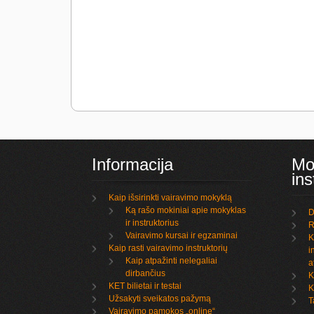
Informacija
Mo
ins
Kaip išsirinkti vairavimo mokyklą
Ką rašo mokiniai apie mokyklas
D
ir instruktorius
R
Vairavimo kursai ir egzaminai
K
Kaip rasti vairavimo instruktorių
i
Kaip atpažinti nelegaliai
a
dirbančius
K
KET bilietai ir testai
K
Užsakyti sveikatos pažymą
T
Vairavimo pamokos „online“