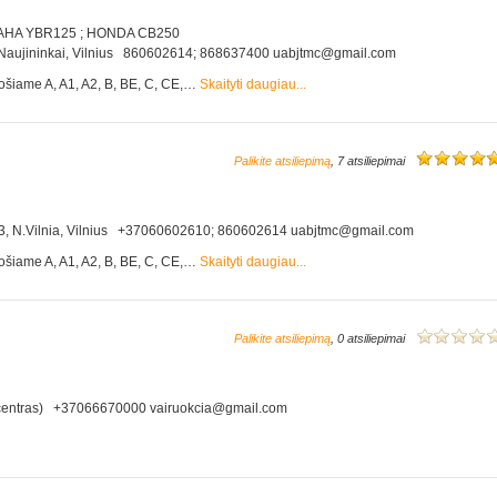
HA YBR125 ; HONDA CB250
. 2, Naujininkai, Vilnius 860602614; 868637400 uabjtmc@gmail.com
ošiame A, A1, A2, B, BE, C, CE,…
Skaityti daugiau...
Palikite atsiliepimą
, 7 atsiliepimai
g. 73, N.Vilnia, Vilnius +37060602610; 860602614 uabjtmc@gmail.com
ošiame A, A1, A2, B, BE, C, CE,…
Skaityti daugiau...
Palikite atsiliepimą
, 0 atsiliepimai
s centras) +37066670000 vairuokcia@gmail.com