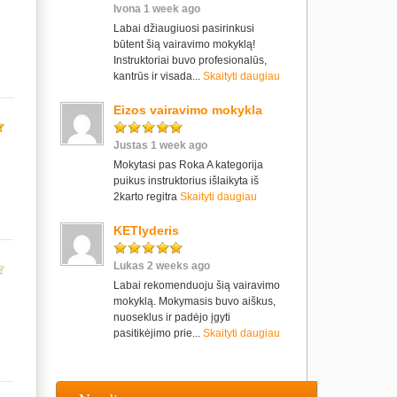
Ivona 1 week ago
Labai džiaugiuosi pasirinkusi
būtent šią vairavimo mokyklą!
Instruktoriai buvo profesionalūs,
kantrūs ir visada...
Skaityti daugiau
Eizos vairavimo mokykla
Justas 1 week ago
Mokytasi pas Roka A kategorija
puikus instruktorius išlaikyta iš
2karto regitra
Skaityti daugiau
KETlyderis
Lukas 2 weeks ago
Labai rekomenduoju šią vairavimo
mokyklą. Mokymasis buvo aiškus,
nuoseklus ir padėjo įgyti
pasitikėjimo prie...
Skaityti daugiau