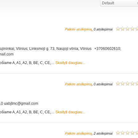
Default
Palikite atsiliepimą
, 0 atsiliepimai
aujininkai, Vilnius; Linksmoji g. 73, Naujoji vilnia, Vilnius +37060602610;
ail.com
ošiame A, A1, A2, B, BE, C, CE,…
Skaityti daugiau...
Palikite atsiliepimą
, 0 atsiliepimai
610 uabjtmc@gmail.com
ošiame A, A1, A2, B, BE, C, CE,…
Skaityti daugiau...
Palikite atsiliepimą
, 2 atsiliepimai