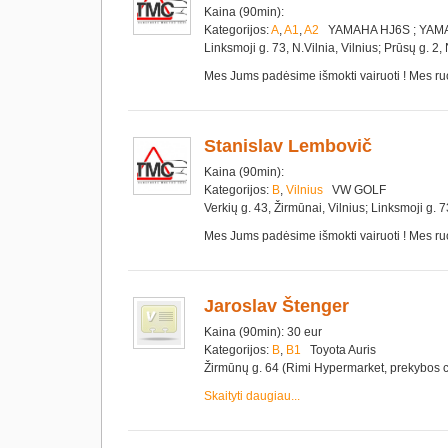
Kaina (90min):
Kategorijos:
A
,
A1
,
A2
YAMAHA HJ6S ; YAMA
Linksmoji g. 73, N.Vilnia, Vilnius; Prūsų g
Mes Jums padėsime išmokti vairuoti ! Mes ru
Stanislav Lembovič
Kaina (90min):
Kategorijos:
B
,
Vilnius
VW GOLF
Verkių g. 43, Žirmūnai, Vilnius; Linksmoji 
Mes Jums padėsime išmokti vairuoti ! Mes ru
Jaroslav Štenger
Kaina (90min): 30 eur
Kategorijos:
B
,
B1
Toyota Auris
Žirmūnų g. 64 (Rimi Hypermarket, prekybo
Skaityti daugiau...