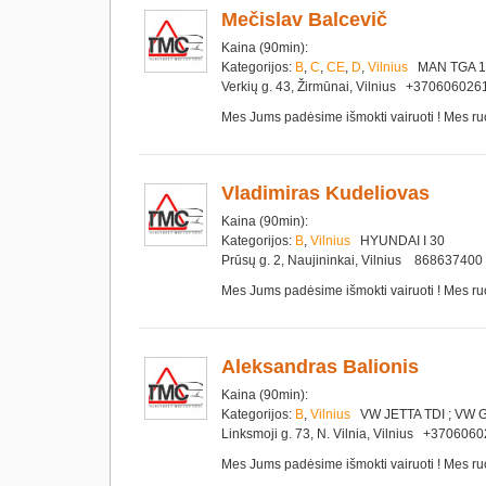
Mečislav Balcevič
Kaina (90min):
Kategorijos:
B
,
C
,
CE
,
D
,
Vilnius
MAN TGA 18
Verkių g. 43, Žirmūnai, Vilnius +37060602
Mes Jums padėsime išmokti vairuoti ! Mes ru
Vladimiras Kudeliovas
Kaina (90min):
Kategorijos:
B
,
Vilnius
HYUNDAI I 30
Prūsų g. 2, Naujininkai, Vilnius 86863740
Mes Jums padėsime išmokti vairuoti ! Mes ru
Aleksandras Balionis
Kaina (90min):
Kategorijos:
B
,
Vilnius
VW JETTA TDI ; VW 
Linksmoji g. 73, N. Vilnia, Vilnius +3706
Mes Jums padėsime išmokti vairuoti ! Mes ru