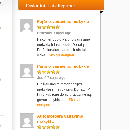
Paskutiniai atsiliepimai
Pajūrio vairavimo mokykla
Ernestas 3 days ago
Rekomenduoju Pajūrio vairavimo
mokyklą ir instruktorių Donatą.
Profesionalus, kantrus ir aiškiai
viską...
Skaityti daugiau
Pajūrio vairavimo mokykla
Justė 7 days ago
Didžiausios rekomendacijos
mokyklai ir instruktoriui Donatui M.
Prireikus papildomų pravažiavimų,
gavau kokybiškas...
Skaityti
daugiau
Automotoera vairavimo
mokykla