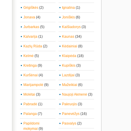
Grigiškės
(2)
Ignalina
(1)
Jonava
(4)
Joniškis
(6)
Jurbarkas
(5)
Kaišiadorys
(3)
Kalvarija
(1)
Kaunas
(34)
Kazlų Rūda
(2)
Kėdainiai
(8)
Kelmė
(5)
Klaipėda
(18)
Kretinga
(9)
Kupiškis
(3)
Kuršėnai
(4)
Lazdijai
(3)
Marijampolė
(9)
Mažeikiai
(6)
Molėtai
(3)
Naujoji Akmenė
(3)
Pabradė
(1)
Pakruojis
(3)
Palanga
(7)
Panevėžys
(16)
Papildomi
Pasvalys
(2)
mokymai
(9)