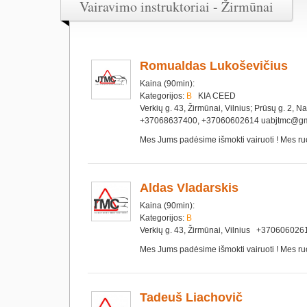
Vairavimo instruktoriai - Žirmūnai
Romualdas Lukoševičius
Kaina (90min):
Kategorijos:
B
KIA CEED
Verkių g. 43, Žirmūnai, Vilnius; Prūsų g. 2, N
+37068637400, +37060602614 uabjtmc@gm
Mes Jums padėsime išmokti vairuoti ! Mes ru
Aldas Vladarskis
Kaina (90min):
Kategorijos:
B
Verkių g. 43, Žirmūnai, Vilnius +37060602
Mes Jums padėsime išmokti vairuoti ! Mes ru
Tadeuš Liachovič