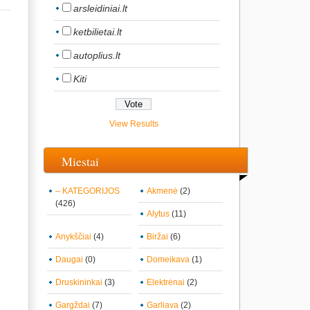
arsleidiniai.lt
ketbilietai.lt
autoplius.lt
Kiti
View Results
Miestai
– KATEGORIJOS
Akmenė
(2)
(426)
Alytus
(11)
Anykščiai
(4)
Biržai
(6)
Daugai
(0)
Domeikava
(1)
Druskininkai
(3)
Elektrėnai
(2)
Gargždai
(7)
Garliava
(2)