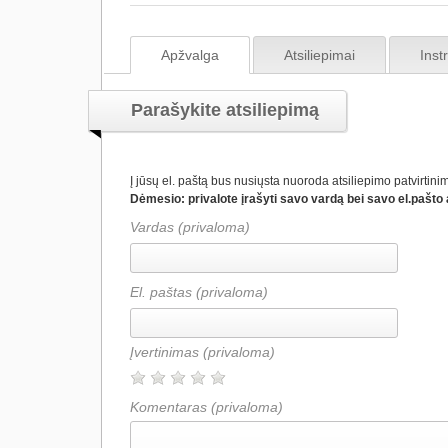
Apžvalga
Atsiliepimai
Inst
Parašykite atsiliepimą
Į jūsų el. paštą bus nusiųsta nuoroda atsiliepimo patvirtinim
Dėmesio: privalote įrašyti savo vardą bei savo el.pašto a
Vardas (privaloma)
El. paštas (privaloma)
Įvertinimas
(privaloma)
Komentaras
(privaloma)