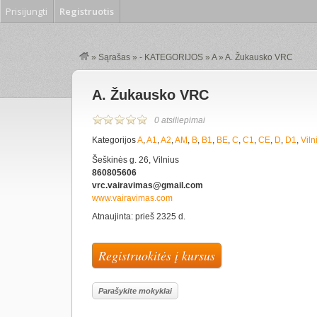
Prisijungti
Registruotis
»
Sąrašas
»
- KATEGORIJOS
»
A
»
A. Žukausko VRC
A. Žukausko VRC
0 atsiliepimai
Kategorijos
A
,
A1
,
A2
,
AM
,
B
,
B1
,
BE
,
C
,
C1
,
CE
,
D
,
D1
,
Viln
Šeškinės g. 26, Vilnius
860805606
vrc.vairavimas@gmail.com
www.vairavimas.com
Atnaujinta: prieš 2325 d.
Registruokitės į kursus
Parašykite mokyklai