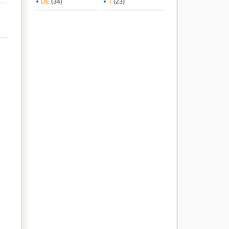
DE
(34)
T
(23)