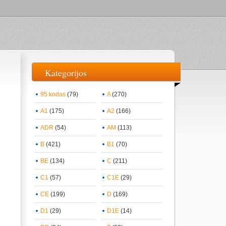
Kategorijos
95 kodas
(79)
A
(270)
A1
(175)
A2
(166)
ADR
(54)
AM
(113)
B
(421)
B1
(70)
BE
(134)
C
(211)
C1
(57)
C1E
(29)
CE
(199)
D
(169)
D1
(29)
D1E
(14)