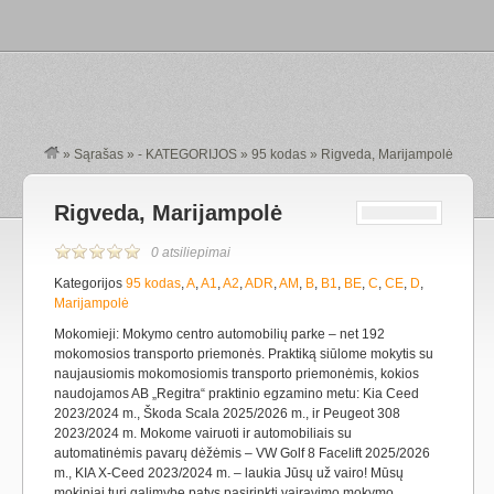
»
Sąrašas
»
- KATEGORIJOS
»
95 kodas
»
Rigveda, Marijampolė
Rigveda, Marijampolė
0 atsiliepimai
Kategorijos
95 kodas
,
A
,
A1
,
A2
,
ADR
,
AM
,
B
,
B1
,
BE
,
C
,
CE
,
D
,
Marijampolė
Mokomieji: Mokymo centro automobilių parke – net 192
mokomosios transporto priemonės. Praktiką siūlome mokytis su
naujausiomis mokomosiomis transporto priemonėmis, kokios
naudojamos AB „Regitra“ praktinio egzamino metu: Kia Ceed
2023/2024 m., Škoda Scala 2025/2026 m., ir Peugeot 308
2023/2024 m. Mokome vairuoti ir automobiliais su
automatinėmis pavarų dėžėmis – VW Golf 8 Facelift 2025/2026
m., KIA X-Ceed 2023/2024 m. – laukia Jūsų už vairo! Mūsų
mokiniai turi galimybę patys pasirinkti vairavimo mokymo