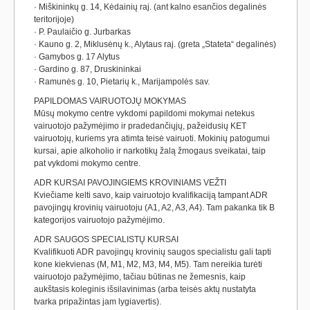
· Miškininkų g. 14, Kėdainių raj. (ant kalno esančios degalinės
teritorijoje)
· P. Paulaičio g. Jurbarkas
· Kauno g. 2, Miklusėnų k., Alytaus raj. (greta „Stateta“ degalinės)
· Gamybos g. 17 Alytus
· Gardino g. 87, Druskininkai
· Ramunės g. 10, Pietarių k., Marijampolės sav.
PAPILDOMAS VAIRUOTOJŲ MOKYMAS
Mūsų mokymo centre vykdomi papildomi mokymai netekus
vairuotojo pažymėjimo ir pradedančiųjų, pažeidusių KET
vairuotojų, kuriems yra atimta teisė vairuoti. Mokinių patogumui
kursai, apie alkoholio ir narkotikų žalą žmogaus sveikatai, taip
pat vykdomi mokymo centre.
ADR KURSAI PAVOJINGIEMS KROVINIAMS VEŽTI
Kviečiame kelti savo, kaip vairuotojo kvalifikaciją tampant ADR
pavojingų krovinių vairuotoju (A1, A2, A3, A4). Tam pakanka tik B
kategorijos vairuotojo pažymėjimo.
ADR SAUGOS SPECIALISTŲ KURSAI
Kvalifikuoti ADR pavojingų krovinių saugos specialistu gali tapti
kone kiekvienas (M, M1, M2, M3, M4, M5). Tam nereikia turėti
vairuotojo pažymėjimo, tačiau būtinas ne žemesnis, kaip
aukštasis koleginis išsilavinimas (arba teisės aktų nustatyta
tvarka pripažintas jam lygiavertis).