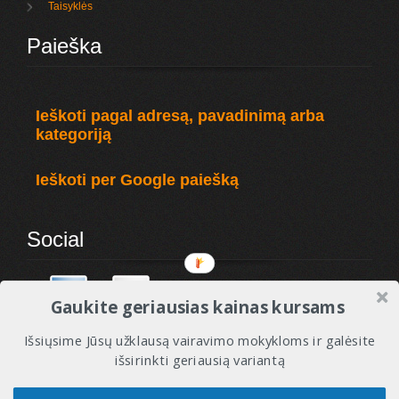
Taisyklės
Paieška
Ieškoti pagal adresą, pavadinimą arba
kategoriją
Ieškoti per Google paiešką
Social
Gaukite geriausias kainas kursams
Išsiųsime Jūsų užklausą vairavimo mokykloms ir galėsite
išsirinkti geriausią variantą