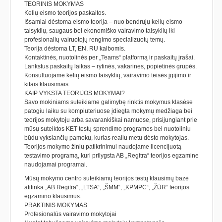
TEORINIS MOKYMAS
Kelių eismo teorijos paskaitos.
Išsamiai dėstoma eismo teorija – nuo bendrųjų kelių eismo
taisyklių, saugaus bei ekonomiško vairavimo taisyklių iki
profesionalių vairuotojų rengimo specializuotų temų.
Teorija dėstoma LT, EN, RU kalbomis.
Kontaktinės, nuotolinės per „Teams“ platformą ir paskaitų įrašai.
Lankstus paskaitų laikas – rytinės, vakarinės, popietinės grupės.
Konsultuojame kelių eismo taisyklių, vairavimo teisės įgijimo ir
kitais klausimais.
KAIP VYKSTA TEORIJOS MOKYMAI?
Savo mokiniams suteikiame galimybę rinktis mokymus klasėse
patogiu laiku su kompiuteriuose įdiegta mokymų medžiaga bei
teorijos mokytoju arba savarankiškai namuose, prisijungiant prie
mūsų suteiktos KET testų sprendimo programos bei nuotoliniu
būdu vyksiančių pamokų, kurias realiu metu dėsto mokytojas.
Teorijos mokymo žinių patikrinimui naudojame licencijuotą
testavimo programą, kuri prilygsta AB „Regitra“ teorijos egzamine
naudojamai programai.
Mūsų mokymo centro suteikiamų teorijos testų klausimų bazė
atitinka „AB Regitra“, „LTSA“, „ŠMM“, „KPMPC“, „ŽŪR“ teorijos
egzamino klausimus.
PRAKTINIS MOKYMAS
Profesionalūs vairavimo mokytojai