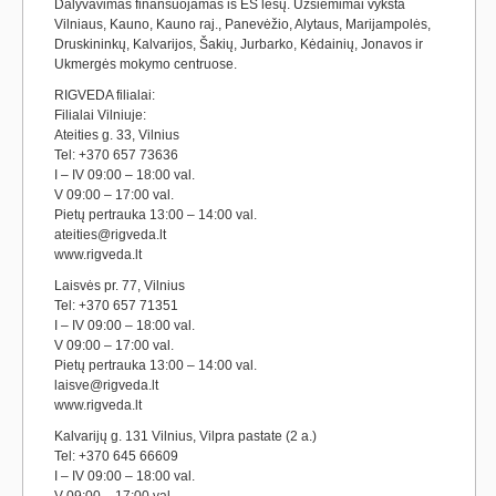
Dalyvavimas finansuojamas iš ES lėšų. Užsiėmimai vyksta
Vilniaus, Kauno, Kauno raj., Panevėžio, Alytaus, Marijampolės,
Druskininkų, Kalvarijos, Šakių, Jurbarko, Kėdainių, Jonavos ir
Ukmergės mokymo centruose.
RIGVEDA filialai:
Filialai Vilniuje:
Ateities g. 33, Vilnius
Tel: +370 657 73636
I – IV 09:00 – 18:00 val.
V 09:00 – 17:00 val.
Pietų pertrauka 13:00 – 14:00 val.
ateities@rigveda.lt
www.rigveda.lt
Laisvės pr. 77, Vilnius
Tel: +370 657 71351
I – IV 09:00 – 18:00 val.
V 09:00 – 17:00 val.
Pietų pertrauka 13:00 – 14:00 val.
laisve@rigveda.lt
www.rigveda.lt
Kalvarijų g. 131 Vilnius, Vilpra pastate (2 a.)
Tel: +370 645 66609
I – IV 09:00 – 18:00 val.