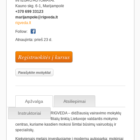
INTEGRO AUTOMATAI.
Kauno skg. 6-1, Marijampolė
+370 699 33123
marijampole@rigveda.lt
rigveda.lt
Follow:
Atnaujinta: prieš 23 d.
Registruokitės į kursus
Parašykite mokyklai
Apžvalga
Atsiliepimai
Instruktoriai
RIGVEDA – didžiausią vairavimo mokyklų
filialų tinklą Lietuvoje valdantis mokymo
centras, kuriame kasdien mokosi šimtai būsimų vairuotojų ir
specialistų.
Kiekvienais metais investuojame į modernų autoparką: mokiniai