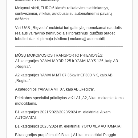
Mokymui skirti, EURO 6 klasės reikalavimus atitinkantys,
sunkvežimiai, vilkikai, autobusai su automatinėmis pavarų
dėžėmis.
Visi UAB ,,Rigveda“ mokiniai turi galimybę nemokamai naudotis
realaus vairavimo treniruokliais ir praktinius įgūdžius pradėti
tobulinti dar iki pirmojo įsėdimo į mokomąjį automobilį.
__________________________________________________
_______________________
MŪSŲ MOKOMOSIOS TRANSPORTO PRIEMONĖS:
A1 kategorijos YAMAHA YBR 125 ir YAMAHA YS 125, kaip AB
„Regitra“.
A2 kategorijos YAMAHA MT 07 35kw ir CF300 NK, kaip AB
„Regitra“.
A kategorijos YAMAHA MT 07, kaip AB „Regitra“.
Priekabos specialiai pritaikytos vežti A1, A2, A kat. mokomiesiems
motociklams.
B1 kategorijos 2021/2022/2023/2024 m. elektriniai Aixam
AUTOMATAI.
B1 kategorijos 2023/2024 m. elektriniai YOYO XEV AUTOMATAI.
B kategorijos praplėtimui iš B kat. į A1 kat. motociklai Piaggio