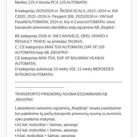
Medley 125 ir Honda PCX 125 AUTOMATAI.
B kategorija 2025/2026 m. ŠKODA SCALA, 2022–2024 m. KIA
CEED, 2022–2024 m. Peugeot 308, 2025/2026 m. VW Golf
Facelift AUTOMATAI; 2024 m. Kia X-Ceed AUTOMATAI, visos
transporto priemonės identiškos kaip egzamine AB „Regitra“.
BE kategorija 2026 m. VW CARAVELE, OPEL VIVARO ir
RENAULT TRAFIC su priekaba TAURAS.
C, CE kategorijos MAN TGX AUTOMATAI; DAF XF 105
AUTOMATAI kaip AB „REGITRA“.
CE kategorija MAN TGX, DAF XF BALNINIAI VILKIKAI
AUTOMATAI.
D kategorija autobusai 10 metrų VDL 12 metrų MERSEDES
INTEGRO AUTOMATAI.
__________________________________________________
_______________________
TRANSPORTO PRIEMONIŲ NUOMA EGZAMINAMS AB
„REGITRA“
Laikantiems vairavimo egzaminą „Regitroje“ visada pasiūlysime
bei pateiksime tų pačių transporto priemonių nuomą su kuriomis
vyko praktiniai mokymai.
• A1 kat. motociklai + šalmas, apranga
• A2 kat. motociklai + šalmas, apranga
• A kat. motociklai + šalmas, apranga