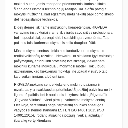
mokosi su naujomis transporto priemonėmis, kurios atitinka
šiandienos eismo ir technologijų realijas. Tai leidžia patogiau
mokytis ir užtikrina, kad egzaminų metu nekiltų papildomo streso
dėl nepažįstamos technikos.
Didelį dėmesį skiriame instruktorių kompetencijai. RIGVEDA
vairavimo instruktoriai yra ne tik stiprūs savo srities profesionalai,
bet ir specialistai, parengti dirbti su skirtingais žmonėmis. Taip
pat ir su tais, kuriems mokymasis kelia daugiau iššūkių.
Mūsų mokymo centras siekia ne standartizuoto mokymo, o
realiai veikiančių rezultatų. Nesvarbu, ar siekiama įgyti vairuotojo
pažymėjimą, ar tobulinti profesinę kvalifikaciją, kiekvienam
mokiniui kuriame individualų mokymosi modelį. Tokiu būdu
užtikriname, kad kiekvienas mokytųsi ne „pagal visus“, o taip,
kaip veiksmingiausia būtent jam.
RIGVEDA mokymo centre kiekvieno mokinio pažanga ir
rezultatas yra svarbiausias prioritetas! Šį požiūrį patvirtina ne tik
ilgametė patirtis, bet ir nuolatinis kokybės siekis. „Rigveda“ ir
„Rigveda Vilnius“ – vieni pirmųjų vairavimo mokymo centrų
Lietuvoje, sertifikuotų pagal tarptautinį aplinkos apsaugos
vadybos sistemos standartą LST EN ISO 14001:2015 (ISO
14001:2015), įrodantį atsakingą požiūrį į veiklą, aplinką ir
ilgalaikę vertę klientams.