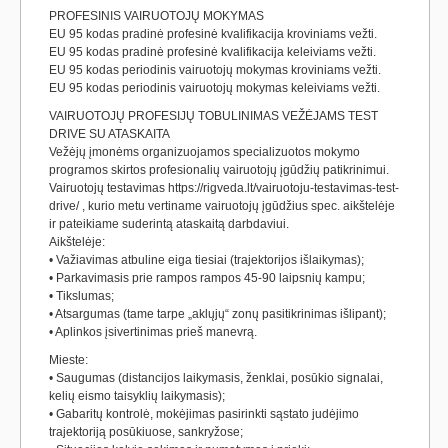
PROFESINIS VAIRUOTOJŲ MOKYMAS
EU 95 kodas pradinė profesinė kvalifikacija kroviniams vežti.
EU 95 kodas pradinė profesinė kvalifikacija keleiviams vežti.
EU 95 kodas periodinis vairuotojų mokymas kroviniams vežti.
EU 95 kodas periodinis vairuotojų mokymas keleiviams vežti.
VAIRUOTOJŲ PROFESIJŲ TOBULINIMAS VEŽĖJAMS TEST
DRIVE SU ATASKAITA
Vežėjų įmonėms organizuojamos specializuotos mokymo
programos skirtos profesionalių vairuotojų įgūdžių patikrinimui.
Vairuotojų testavimas https://rigveda.lt/vairuotoju-testavimas-test-
drive/ , kurio metu vertiname vairuotojų įgūdžius spec. aikštelėje
ir pateikiame suderintą ataskaitą darbdaviui.
Aikštelėje:
• Važiavimas atbuline eiga tiesiai (trajektorijos išlaikymas);
• Parkavimasis prie rampos rampos 45-90 laipsnių kampu;
• Tikslumas;
• Atsargumas (tame tarpe „aklųjų“ zonų pasitikrinimas išlipant);
• Aplinkos įsivertinimas prieš manevrą.
Mieste:
• Saugumas (distancijos laikymasis, ženklai, posūkio signalai,
kelių eismo taisyklių laikymasis);
• Gabaritų kontrolė, mokėjimas pasirinkti sąstato judėjimo
trajektoriją posūkiuose, sankryžose;