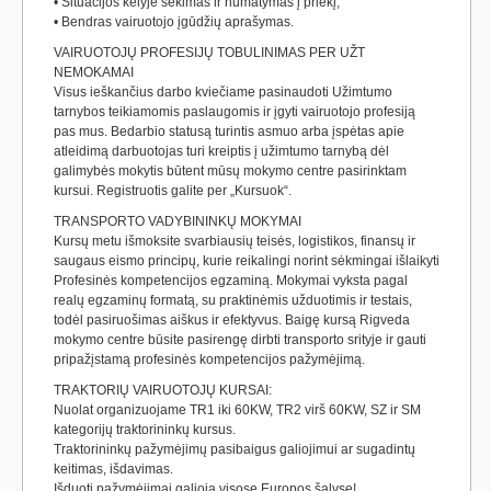
• Situacijos kelyje sekimas ir numatymas į priekį;
• Bendras vairuotojo įgūdžių aprašymas.
VAIRUOTOJŲ PROFESIJŲ TOBULINIMAS PER UŽT
NEMOKAMAI
Visus ieškančius darbo kviečiame pasinaudoti Užimtumo
tarnybos teikiamomis paslaugomis ir įgyti vairuotojo profesiją
pas mus. Bedarbio statusą turintis asmuo arba įspėtas apie
atleidimą darbuotojas turi kreiptis į užimtumo tarnybą dėl
galimybės mokytis būtent mūsų mokymo centre pasirinktam
kursui. Registruotis galite per „Kursuok“.
TRANSPORTO VADYBININKŲ MOKYMAI
Kursų metu išmoksite svarbiausių teisės, logistikos, finansų ir
saugaus eismo principų, kurie reikalingi norint sėkmingai išlaikyti
Profesinės kompetencijos egzaminą. Mokymai vyksta pagal
realų egzaminų formatą, su praktinėmis užduotimis ir testais,
todėl pasiruošimas aiškus ir efektyvus. Baigę kursą Rigveda
mokymo centre būsite pasirengę dirbti transporto srityje ir gauti
pripažįstamą profesinės kompetencijos pažymėjimą.
TRAKTORIŲ VAIRUOTOJŲ KURSAI:
Nuolat organizuojame TR1 iki 60KW, TR2 virš 60KW, SZ ir SM
kategorijų traktorininkų kursus.
Traktorininkų pažymėjimų pasibaigus galiojimui ar sugadintų
keitimas, išdavimas.
Išduoti pažymėjimai galioja visose Europos šalyse!