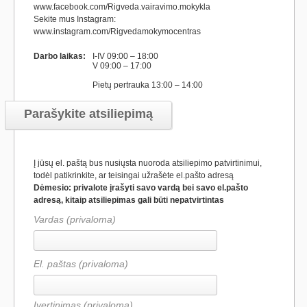
www.facebook.com/Rigveda.vairavimo.mokykla
Sekite mus Instagram:
www.instagram.com/Rigvedamokymocentras
Darbo laikas:
I-IV 09:00 – 18:00
V 09:00 – 17:00
Pietų pertrauka 13:00 – 14:00
Parašykite atsiliepimą
Į jūsų el. paštą bus nusiųsta nuoroda atsiliepimo patvirtinimui,
todėl patikrinkite, ar teisingai užrašėte el.pašto adresą
Dėmesio: privalote įrašyti savo vardą bei savo el.pašto
adresą, kitaip atsiliepimas gali būti nepatvirtintas
Vardas (privaloma)
El. paštas (privaloma)
Įvertinimas
(privaloma)