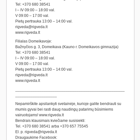
Tel: +370 680 38541
I – IV 09:00 – 18:00 val.
V 09:00 – 17:00 val.
Pietų pertrauka 13:00 – 14:00 val.
rigveda@rigveda.lt
www.rigveda.lt
Filialas Domeikavoje:
Bažnyčios g. 3, Domeikava (Kauno r. Domeikavos gimnazija)
Tel: +370 680 38541
I – IV 09:00 – 18:00 val.
V 09:00 – 17:00 val.
Pietų pertrauka 13:00 – 14:00 val.
rigveda@rigveda.lt
www.rigveda.lt
__________________________________________________
___________________
Nepamirškite apsilankyti svetainėje, kurioje galite bendrauti su
mumis gyvai bei rasti daug naudingų patarimų būsimiems
vairuotojams! www.rigveda.lt
Bendrais klausimais kviečiame susisiekti:
Tel. +370 680 38541 arba +370 657 75545
El. p. rigveda@rigveda.lt
Draugaukime Facebook: