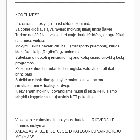
__________________________________________________
__________________________
KODĖL MES?
Profesionali dėstytojų ir instruktorių komanda
Valdome didžiausią vairavimo mokyklų filialų tinklą šalyje
Turime net 30 filialų visoje Lietuvoje, kurie išsidėstę geografiškai
patogiose vietose
Mokymui skirta beveik 200 naujų transporto priemonių, kurios
identiškos kaip „Regitra” egzamino metu
Suteikiame nuotolinį prisijungimą prie Kelių eismo taisyklių testų
programos
Mokome vairuoti remdamiesi draugiško vairavimo aplinkai
principais
Suteikiame išskirtinę galimybę mokytis su vairavimo
simuliatoriumi virtualioje erdvėje
Kiekvienam mokiniui dovanojame mūsų išleistą Kelių eismo
taisyklių knygelę su naujausiais KET pakeitimais
__________________________________________________
____________________________
Viskas apie vairavimą ir mokymus daugiau – RIGVEDA.LT
Pirminis mokymas:
AM, A1, A2, A, B1, B, BE, C, CE, D KATEGORIJŲ VAIRUOTOJŲ
MOKYMAS