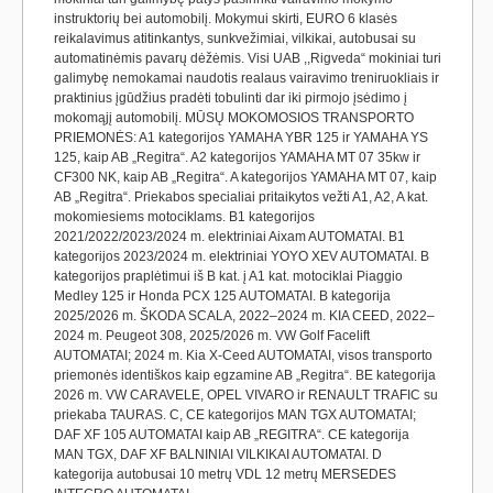
instruktorių bei automobilį. Mokymui skirti, EURO 6 klasės
reikalavimus atitinkantys, sunkvežimiai, vilkikai, autobusai su
automatinėmis pavarų dėžėmis. Visi UAB ,,Rigveda“ mokiniai turi
galimybę nemokamai naudotis realaus vairavimo treniruokliais ir
praktinius įgūdžius pradėti tobulinti dar iki pirmojo įsėdimo į
mokomąjį automobilį. MŪSŲ MOKOMOSIOS TRANSPORTO
PRIEMONĖS: A1 kategorijos YAMAHA YBR 125 ir YAMAHA YS
125, kaip AB „Regitra“. A2 kategorijos YAMAHA MT 07 35kw ir
CF300 NK, kaip AB „Regitra“. A kategorijos YAMAHA MT 07, kaip
AB „Regitra“. Priekabos specialiai pritaikytos vežti A1, A2, A kat.
mokomiesiems motociklams. B1 kategorijos
2021/2022/2023/2024 m. elektriniai Aixam AUTOMATAI. B1
kategorijos 2023/2024 m. elektriniai YOYO XEV AUTOMATAI. B
kategorijos praplėtimui iš B kat. į A1 kat. motociklai Piaggio
Medley 125 ir Honda PCX 125 AUTOMATAI. B kategorija
2025/2026 m. ŠKODA SCALA, 2022–2024 m. KIA CEED, 2022–
2024 m. Peugeot 308, 2025/2026 m. VW Golf Facelift
AUTOMATAI; 2024 m. Kia X-Ceed AUTOMATAI, visos transporto
priemonės identiškos kaip egzamine AB „Regitra“. BE kategorija
2026 m. VW CARAVELE, OPEL VIVARO ir RENAULT TRAFIC su
priekaba TAURAS. C, CE kategorijos MAN TGX AUTOMATAI;
DAF XF 105 AUTOMATAI kaip AB „REGITRA“. CE kategorija
MAN TGX, DAF XF BALNINIAI VILKIKAI AUTOMATAI. D
kategorija autobusai 10 metrų VDL 12 metrų MERSEDES