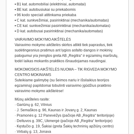
• B1 kat. automobiliai (elektriniai, automatai)
• BE kat. autobusiukai su priekabomis
• 96 kodo speciali atitinkama priekaba
• C kat. sunkvežimiai, pasirinktinai (mechanika/automatas)
• CE kat. sunkvežimiai pasirinktinai (mechanika/automatas)
• D kat. autobusai pasirinktinai (mechanika/automatas)
VAIRAVIMO MOKYMO AIKŠTELĖS
Vairavimo mokymo aikštelės skirtos atlikti tiek paprastus, tiek
sudėtingesnius pratimus ant lygios asfalto dangos ir mokinių
patogumui yra įrengtos greta AB „Regitra“ ir egzaminų maršrutų,
todėl laikas mokantis praktikos išnaudojamas naudingai.
MOKOMOSIOS AIKŠTELĖS NUOMA – TIK RIGVEDA MOKYMO
CENTRO MOKINIAMS
Suteikiame galimybę (su šeimos nariu ir išsilaikius teorijos
egzaminą) papildomai tobulinti vairavimo įgūdžius praktinio
vairavimo mokymo aikštelėse!
Mūsų aikšteles rasite:
· Gariūnų g. 62, Vilnius
· J. Semaškos g. 96, Kaunas ir Jovarų g. 2, Kaunas
· Pramonės g. 12 Panevėžys (pačioje AB „Regitra“ teritorijoje)
· Deltuvos g. 39C, Ukmergė (pačioje AB „Regitra“ teritorijoje)
· Kęstučio g. 19, Šakiai (greta Šakių techninių apžiūrų centro)
· Virbalų g. 13, Jonava