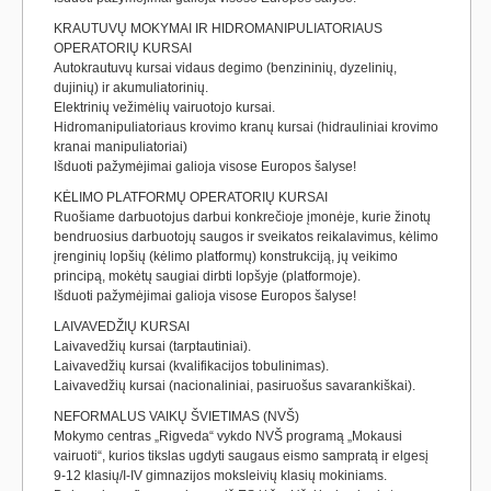
KRAUTUVŲ MOKYMAI IR HIDROMANIPULIATORIAUS
OPERATORIŲ KURSAI
Autokrautuvų kursai vidaus degimo (benzininių, dyzelinių,
dujinių) ir akumuliatorinių.
Elektrinių vežimėlių vairuotojo kursai.
Hidromanipuliatoriaus krovimo kranų kursai (hidrauliniai krovimo
kranai manipuliatoriai)
Išduoti pažymėjimai galioja visose Europos šalyse!
KĖLIMO PLATFORMŲ OPERATORIŲ KURSAI
Ruošiame darbuotojus darbui konkrečioje įmonėje, kurie žinotų
bendruosius darbuotojų saugos ir sveikatos reikalavimus, kėlimo
įrenginių lopšių (kėlimo platformų) konstrukciją, jų veikimo
principą, mokėtų saugiai dirbti lopšyje (platformoje).
Išduoti pažymėjimai galioja visose Europos šalyse!
LAIVAVEDŽIŲ KURSAI
Laivavedžių kursai (tarptautiniai).
Laivavedžių kursai (kvalifikacijos tobulinimas).
Laivavedžių kursai (nacionaliniai, pasiruošus savarankiškai).
NEFORMALUS VAIKŲ ŠVIETIMAS (NVŠ)
Mokymo centras „Rigveda“ vykdo NVŠ programą „Mokausi
vairuoti“, kurios tikslas ugdyti saugaus eismo sampratą ir elgesį
9-12 klasių/I-IV gimnazijos moksleivių klasių mokiniams.