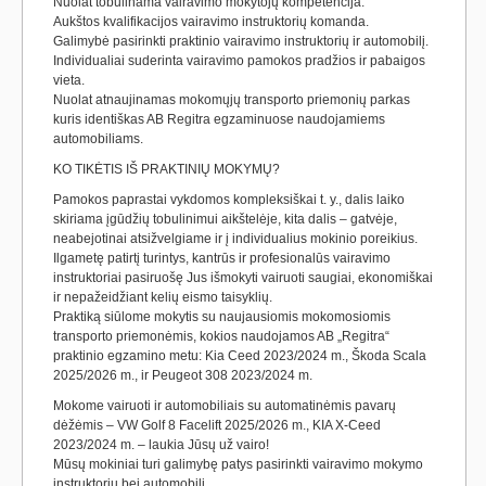
Nuolat tobulinama vairavimo mokytojų kompetencija.
Aukštos kvalifikacijos vairavimo instruktorių komanda.
Galimybė pasirinkti praktinio vairavimo instruktorių ir automobilį.
Individualiai suderinta vairavimo pamokos pradžios ir pabaigos
vieta.
Nuolat atnaujinamas mokomųjų transporto priemonių parkas
kuris identiškas AB Regitra egzaminuose naudojamiems
automobiliams.
KO TIKĖTIS IŠ PRAKTINIŲ MOKYMŲ?
Pamokos paprastai vykdomos kompleksiškai t. y., dalis laiko
skiriama įgūdžių tobulinimui aikštelėje, kita dalis – gatvėje,
neabejotinai atsižvelgiame ir į individualius mokinio poreikius.
Ilgametę patirtį turintys, kantrūs ir profesionalūs vairavimo
instruktoriai pasiruošę Jus išmokyti vairuoti saugiai, ekonomiškai
ir nepažeidžiant kelių eismo taisyklių.
Praktiką siūlome mokytis su naujausiomis mokomosiomis
transporto priemonėmis, kokios naudojamos AB „Regitra“
praktinio egzamino metu: Kia Ceed 2023/2024 m., Škoda Scala
2025/2026 m., ir Peugeot 308 2023/2024 m.
Mokome vairuoti ir automobiliais su automatinėmis pavarų
dėžėmis – VW Golf 8 Facelift 2025/2026 m., KIA X-Ceed
2023/2024 m. – laukia Jūsų už vairo!
Mūsų mokiniai turi galimybę patys pasirinkti vairavimo mokymo
instruktorių bei automobilį.