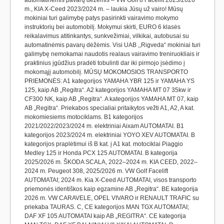
automatinėmis pavarų dėžėmis – VW Golf 8 Facelift 2025/2026
m., KIA X-Ceed 2023/2024 m. – laukia Jūsų už vairo! Mūsų
mokiniai turi galimybę patys pasirinkti vairavimo mokymo
instruktorių bei automobilį. Mokymui skirti, EURO 6 klasės
reikalavimus atitinkantys, sunkvežimiai, vilkikai, autobusai su
automatinėmis pavarų dėžėmis. Visi UAB ,,Rigveda“ mokiniai turi
galimybę nemokamai naudotis realaus vairavimo treniruokliais ir
praktinius įgūdžius pradėti tobulinti dar iki pirmojo įsėdimo į
mokomąjį automobilį. MŪSŲ MOKOMOSIOS TRANSPORTO
PRIEMONĖS: A1 kategorijos YAMAHA YBR 125 ir YAMAHA YS
125, kaip AB „Regitra“. A2 kategorijos YAMAHA MT 07 35kw ir
CF300 NK, kaip AB „Regitra“. A kategorijos YAMAHA MT 07, kaip
AB „Regitra“. Priekabos specialiai pritaikytos vežti A1, A2, A kat.
mokomiesiems motociklams. B1 kategorijos
2021/2022/2023/2024 m. elektriniai Aixam AUTOMATAI. B1
kategorijos 2023/2024 m. elektriniai YOYO XEV AUTOMATAI. B
kategorijos praplėtimui iš B kat. į A1 kat. motociklai Piaggio
Medley 125 ir Honda PCX 125 AUTOMATAI. B kategorija
2025/2026 m. ŠKODA SCALA, 2022–2024 m. KIA CEED, 2022–
2024 m. Peugeot 308, 2025/2026 m. VW Golf Facelift
AUTOMATAI; 2024 m. Kia X-Ceed AUTOMATAI, visos transporto
priemonės identiškos kaip egzamine AB „Regitra“. BE kategorija
2026 m. VW CARAVELE, OPEL VIVARO ir RENAULT TRAFIC su
priekaba TAURAS. C, CE kategorijos MAN TGX AUTOMATAI;
DAF XF 105 AUTOMATAI kaip AB „REGITRA“. CE kategorija