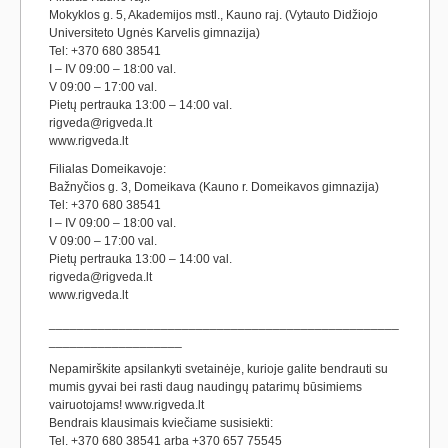
Mokyklos g. 5, Akademijos mstl., Kauno raj. (Vytauto Didžiojo
Universiteto Ugnės Karvelis gimnazija)
Tel: +370 680 38541
I – IV 09:00 – 18:00 val.
V 09:00 – 17:00 val.
Pietų pertrauka 13:00 – 14:00 val.
rigveda@rigveda.lt
www.rigveda.lt
Filialas Domeikavoje:
Bažnyčios g. 3, Domeikava (Kauno r. Domeikavos gimnazija)
Tel: +370 680 38541
I – IV 09:00 – 18:00 val.
V 09:00 – 17:00 val.
Pietų pertrauka 13:00 – 14:00 val.
rigveda@rigveda.lt
www.rigveda.lt
__________________________________________________
___________________
Nepamirškite apsilankyti svetainėje, kurioje galite bendrauti su
mumis gyvai bei rasti daug naudingų patarimų būsimiems
vairuotojams! www.rigveda.lt
Bendrais klausimais kviečiame susisiekti:
Tel. +370 680 38541 arba +370 657 75545