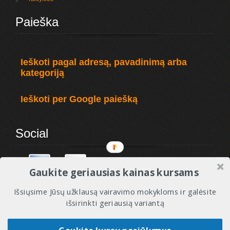
Paieška
Ieškoti pagal adresą, pavadinimą arba
kategoriją
Ieškoti per Google paiešką
Social
Gaukite geriausias kainas kursams
Išsiųsime Jūsų užklausą vairavimo mokykloms ir galėsite
išsirinkti geriausią variantą
© 2010 - 2017 VMREITINGAI - Visos tesės saugomos. Vairavimo mokyklos ir instruktoriai.