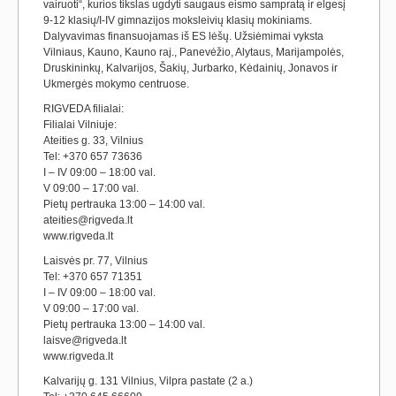
vairuoti“, kurios tikslas ugdyti saugaus eismo sampratą ir elgesį
9-12 klasių/I-IV gimnazijos moksleivių klasių mokiniams.
Dalyvavimas finansuojamas iš ES lėšų. Užsiėmimai vyksta
Vilniaus, Kauno, Kauno raj., Panevėžio, Alytaus, Marijampolės,
Druskininkų, Kalvarijos, Šakių, Jurbarko, Kėdainių, Jonavos ir
Ukmergės mokymo centruose.
RIGVEDA filialai:
Filialai Vilniuje:
Ateities g. 33, Vilnius
Tel: +370 657 73636
I – IV 09:00 – 18:00 val.
V 09:00 – 17:00 val.
Pietų pertrauka 13:00 – 14:00 val.
ateities@rigveda.lt
www.rigveda.lt
Laisvės pr. 77, Vilnius
Tel: +370 657 71351
I – IV 09:00 – 18:00 val.
V 09:00 – 17:00 val.
Pietų pertrauka 13:00 – 14:00 val.
laisve@rigveda.lt
www.rigveda.lt
Kalvarijų g. 131 Vilnius, Vilpra pastate (2 a.)