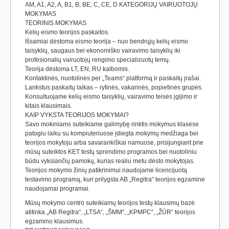
AM, A1, A2, A, B1, B, BE, C, CE, D KATEGORIJŲ VAIRUOTOJŲ
MOKYMAS
TEORINIS MOKYMAS
Kelių eismo teorijos paskaitos.
Išsamiai dėstoma eismo teorija – nuo bendrųjų kelių eismo
taisyklių, saugaus bei ekonomiško vairavimo taisyklių iki
profesionalių vairuotojų rengimo specializuotų temų.
Teorija dėstoma LT, EN, RU kalbomis.
Kontaktinės, nuotolinės per „Teams“ platformą ir paskaitų įrašai.
Lankstus paskaitų laikas – rytinės, vakarinės, popietinės grupės.
Konsultuojame kelių eismo taisyklių, vairavimo teisės įgijimo ir
kitais klausimais.
KAIP VYKSTA TEORIJOS MOKYMAI?
Savo mokiniams suteikiame galimybę rinktis mokymus klasėse
patogiu laiku su kompiuteriuose įdiegta mokymų medžiaga bei
teorijos mokytoju arba savarankiškai namuose, prisijungiant prie
mūsų suteiktos KET testų sprendimo programos bei nuotoliniu
būdu vyksiančių pamokų, kurias realiu metu dėsto mokytojas.
Teorijos mokymo žinių patikrinimui naudojame licencijuotą
testavimo programą, kuri prilygsta AB „Regitra“ teorijos egzamine
naudojamai programai.
Mūsų mokymo centro suteikiamų teorijos testų klausimų bazė
atitinka „AB Regitra“, „LTSA“, „ŠMM“, „KPMPC“, „ŽŪR“ teorijos
egzamino klausimus.