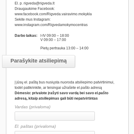
El. p. rigveda@rigveda.lt
Draugaukime Facebook:
www.facebook.com/Rigveda.vairavimo.mokykla
Sekite mus Instagram:
www.instagram.com/Rigvedamokymocentras
Darbo laikas:
I-IV 09:00 – 18:00
V 09:00 – 17:00
Pietų pertrauka 13:00 – 14:00
Parašykite atsiliepimą
Į jūsų el. paštą bus nusiųsta nuoroda atsiliepimo patvirtinimui,
todėl patikrinkite, ar teisingai užrašėte el.pašto adresą
Dėmesio: privalote įrašyti savo vardą bei savo el.pašto
adresą, kitaip atsiliepimas gali būti nepatvirtintas
Vardas (privaloma)
El. paštas (privaloma)