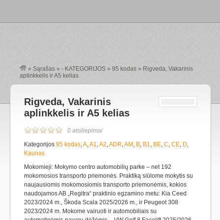
»
Sąrašas
»
- KATEGORIJOS
»
95 kodas
»
Rigveda, Vakarinis
aplinkkelis ir A5 kelias
Rigveda, Vakarinis
aplinkkelis ir A5 kelias
0 atsiliepimai
Kategorijos
95 kodas
,
A
,
A1
,
A2
,
ADR
,
AM
,
B
,
B1
,
BE
,
C
,
CE
,
D
,
Kaunas
Mokomieji: Mokymo centro automobilių parke – net 192
mokomosios transporto priemonės. Praktiką siūlome mokytis su
naujausiomis mokomosiomis transporto priemonėmis, kokios
naudojamos AB „Regitra“ praktinio egzamino metu: Kia Ceed
2023/2024 m., Škoda Scala 2025/2026 m., ir Peugeot 308
2023/2024 m. Mokome vairuoti ir automobiliais su