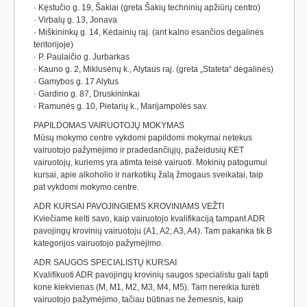
· Kęstučio g. 19, Šakiai (greta Šakių techninių apžiūrų centro)
· Virbalų g. 13, Jonava
· Miškininkų g. 14, Kėdainių raj. (ant kalno esančios degalinės
teritorijoje)
· P. Paulaičio g. Jurbarkas
· Kauno g. 2, Miklusėnų k., Alytaus raj. (greta „Stateta“ degalinės)
· Gamybos g. 17 Alytus
· Gardino g. 87, Druskininkai
· Ramunės g. 10, Pietarių k., Marijampolės sav.
PAPILDOMAS VAIRUOTOJŲ MOKYMAS
Mūsų mokymo centre vykdomi papildomi mokymai netekus
vairuotojo pažymėjimo ir pradedančiųjų, pažeidusių KET
vairuotojų, kuriems yra atimta teisė vairuoti. Mokinių patogumui
kursai, apie alkoholio ir narkotikų žalą žmogaus sveikatai, taip
pat vykdomi mokymo centre.
ADR KURSAI PAVOJINGIEMS KROVINIAMS VEŽTI
Kviečiame kelti savo, kaip vairuotojo kvalifikaciją tampant ADR
pavojingų krovinių vairuotoju (A1, A2, A3, A4). Tam pakanka tik B
kategorijos vairuotojo pažymėjimo.
ADR SAUGOS SPECIALISTŲ KURSAI
Kvalifikuoti ADR pavojingų krovinių saugos specialistu gali tapti
kone kiekvienas (M, M1, M2, M3, M4, M5). Tam nereikia turėti
vairuotojo pažymėjimo, tačiau būtinas ne žemesnis, kaip