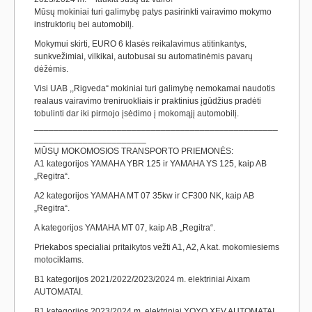
Mūsų mokiniai turi galimybę patys pasirinkti vairavimo mokymo
instruktorių bei automobilį.
Mokymui skirti, EURO 6 klasės reikalavimus atitinkantys,
sunkvežimiai, vilkikai, autobusai su automatinėmis pavarų
dėžėmis.
Visi UAB ,,Rigveda“ mokiniai turi galimybę nemokamai naudotis
realaus vairavimo treniruokliais ir praktinius įgūdžius pradėti
tobulinti dar iki pirmojo įsėdimo į mokomąjį automobilį.
__________________________________________________
_______________________
MŪSŲ MOKOMOSIOS TRANSPORTO PRIEMONĖS:
A1 kategorijos YAMAHA YBR 125 ir YAMAHA YS 125, kaip AB
„Regitra“.
A2 kategorijos YAMAHA MT 07 35kw ir CF300 NK, kaip AB
„Regitra“.
A kategorijos YAMAHA MT 07, kaip AB „Regitra“.
Priekabos specialiai pritaikytos vežti A1, A2, A kat. mokomiesiems
motociklams.
B1 kategorijos 2021/2022/2023/2024 m. elektriniai Aixam
AUTOMATAI.
B1 kategorijos 2023/2024 m. elektriniai YOYO XEV AUTOMATAI.