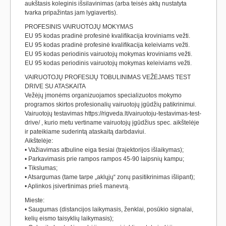
aukštasis koleginis išsilavinimas (arba teisės aktų nustatyta
tvarka pripažintas jam lygiavertis).
PROFESINIS VAIRUOTOJŲ MOKYMAS
EU 95 kodas pradinė profesinė kvalifikacija kroviniams vežti.
EU 95 kodas pradinė profesinė kvalifikacija keleiviams vežti.
EU 95 kodas periodinis vairuotojų mokymas kroviniams vežti.
EU 95 kodas periodinis vairuotojų mokymas keleiviams vežti.
VAIRUOTOJŲ PROFESIJŲ TOBULINIMAS VEŽĖJAMS TEST
DRIVE SU ATASKAITA
Vežėjų įmonėms organizuojamos specializuotos mokymo
programos skirtos profesionalių vairuotojų įgūdžių patikrinimui.
Vairuotojų testavimas https://rigveda.lt/vairuotoju-testavimas-test-
drive/ , kurio metu vertiname vairuotojų įgūdžius spec. aikštelėje
ir pateikiame suderintą ataskaitą darbdaviui.
Aikštelėje:
• Važiavimas atbuline eiga tiesiai (trajektorijos išlaikymas);
• Parkavimasis prie rampos rampos 45-90 laipsnių kampu;
• Tikslumas;
• Atsargumas (tame tarpe „aklųjų“ zonų pasitikrinimas išlipant);
• Aplinkos įsivertinimas prieš manevrą.
Mieste:
• Saugumas (distancijos laikymasis, ženklai, posūkio signalai,
kelių eismo taisyklių laikymasis);