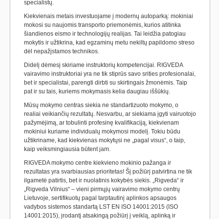
specialistų.
Kiekvienais metais investuojame į modernų autoparką: mokiniai
mokosi su naujomis transporto priemonėmis, kurios atitinka
šiandienos eismo ir technologijų realijas. Tai leidžia patogiau
mokytis ir užtikrina, kad egzaminų metu nekiltų papildomo streso
dėl nepažįstamos technikos.
Didelį dėmesį skiriame instruktorių kompetencijai. RIGVEDA
vairavimo instruktoriai yra ne tik stiprūs savo srities profesionalai,
bet ir specialistai, parengti dirbti su skirtingais žmonėmis. Taip
pat ir su tais, kuriems mokymasis kelia daugiau iššūkių.
Mūsų mokymo centras siekia ne standartizuoto mokymo, o
realiai veikiančių rezultatų. Nesvarbu, ar siekiama įgyti vairuotojo
pažymėjimą, ar tobulinti profesinę kvalifikaciją, kiekvienam
mokiniui kuriame individualų mokymosi modelį. Tokiu būdu
užtikriname, kad kiekvienas mokytųsi ne „pagal visus“, o taip,
kaip veiksmingiausia būtent jam.
RIGVEDA mokymo centre kiekvieno mokinio pažanga ir
rezultatas yra svarbiausias prioritetas! Šį požiūrį patvirtina ne tik
ilgametė patirtis, bet ir nuolatinis kokybės siekis. „Rigveda“ ir
„Rigveda Vilnius“ – vieni pirmųjų vairavimo mokymo centrų
Lietuvoje, sertifikuotų pagal tarptautinį aplinkos apsaugos
vadybos sistemos standartą LST EN ISO 14001:2015 (ISO
14001:2015), įrodantį atsakingą požiūrį į veiklą, aplinką ir