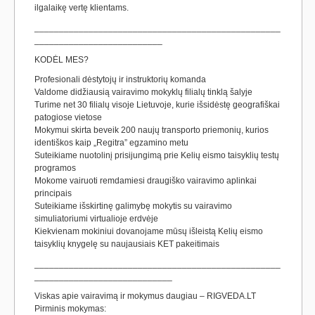
ilgalaikę vertę klientams.
__________________________________________________
__________________________
KODĖL MES?
Profesionali dėstytojų ir instruktorių komanda
Valdome didžiausią vairavimo mokyklų filialų tinklą šalyje
Turime net 30 filialų visoje Lietuvoje, kurie išsidėstę geografiškai
patogiose vietose
Mokymui skirta beveik 200 naujų transporto priemonių, kurios
identiškos kaip „Regitra” egzamino metu
Suteikiame nuotolinį prisijungimą prie Kelių eismo taisyklių testų
programos
Mokome vairuoti remdamiesi draugiško vairavimo aplinkai
principais
Suteikiame išskirtinę galimybę mokytis su vairavimo
simuliatoriumi virtualioje erdvėje
Kiekvienam mokiniui dovanojame mūsų išleistą Kelių eismo
taisyklių knygelę su naujausiais KET pakeitimais
__________________________________________________
____________________________
Viskas apie vairavimą ir mokymus daugiau – RIGVEDA.LT
Pirminis mokymas: