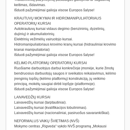
keitimas, išdavimas.
Išduoti pažymėjimai galioja visose Europos šalyse!
KRAUTUVŲ MOKYMAI IR HIDROMANIPULIATORIAUS
OPERATORIŲ KURSAI
Autokrautuvų kursai vidaus degimo (benzininių, dyzelinių,
dujinių) ir akumuliatorinių.
Elektrinių vežimėlių vairuotojo kursai.
Hidromanipuliatoriaus krovimo kranų kursai (hidrauliniai krovimo
kranai manipuliatoriai)
Išduoti pažymėjimai galioja visose Europos šalyse!
KĖLIMO PLATFORMŲ OPERATORIŲ KURSAI
Ruošiame darbuotojus darbui konkrečioje įmonėje, kurie žinotų
bendruosius darbuotojų saugos ir sveikatos reikalavimus, kėlimo
įrenginių lopšių (kėlimo platformų) konstrukciją, jų veikimo
principą, mokėtų saugiai dirbti lopšyje (platformoje).
Išduoti pažymėjimai galioja visose Europos šalyse!
LAIVAVEDŽIŲ KURSAI
Laivavedžių kursai (tarptautiniai).
Laivavedžių kursai (kvalifikacijos tobulinimas).
Laivavedžių kursai (nacionaliniai, pasiruošus savarankiškai).
NEFORMALUS VAIKŲ ŠVIETIMAS (NVŠ)
Mokymo centras „Rigveda“ vykdo NVŠ programą „Mokausi