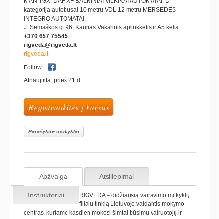
MAN TGX, DAF XF BALNINIAI VILKIKAI AUTOMATAI. D
kategorija autobusai 10 metrų VDL 12 metrų MERSEDES
INTEGRO AUTOMATAI.
J. Semaškos g. 96, Kaunas Vakarinis aplinkkelis ir A5 kelia
+370 657 75545
rigveda@rigveda.lt
rigveda.lt
Follow:
Atnaujinta: prieš 21 d.
Registruokitės į kursus
Parašykite mokyklai
Apžvalga
Atsiliepimai
Instruktoriai
RIGVEDA – didžiausią vairavimo mokyklų
filialų tinklą Lietuvoje valdantis mokymo
centras, kuriame kasdien mokosi šimtai būsimų vairuotojų ir