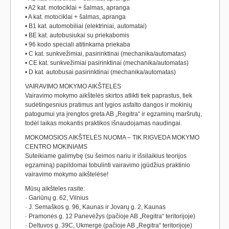
• A2 kat. motociklai + šalmas, apranga
• A kat. motociklai + šalmas, apranga
• B1 kat. automobiliai (elektriniai, automatai)
• BE kat. autobusiukai su priekabomis
• 96 kodo speciali atitinkama priekaba
• C kat. sunkvežimiai, pasirinktinai (mechanika/automatas)
• CE kat. sunkvežimiai pasirinktinai (mechanika/automatas)
• D kat. autobusai pasirinktinai (mechanika/automatas)
VAIRAVIMO MOKYMO AIKŠTELĖS
Vairavimo mokymo aikštelės skirtos atlikti tiek paprastus, tiek
sudėtingesnius pratimus ant lygios asfalto dangos ir mokinių
patogumui yra įrengtos greta AB „Regitra“ ir egzaminų maršrutų,
todėl laikas mokantis praktikos išnaudojamas naudingai.
MOKOMOSIOS AIKŠTELĖS NUOMA – TIK RIGVEDA MOKYMO
CENTRO MOKINIAMS
Suteikiame galimybę (su šeimos nariu ir išsilaikius teorijos
egzaminą) papildomai tobulinti vairavimo įgūdžius praktinio
vairavimo mokymo aikštelėse!
Mūsų aikšteles rasite:
· Gariūnų g. 62, Vilnius
· J. Semaškos g. 96, Kaunas ir Jovarų g. 2, Kaunas
· Pramonės g. 12 Panevėžys (pačioje AB „Regitra“ teritorijoje)
· Deltuvos g. 39C, Ukmergė (pačioje AB „Regitra“ teritorijoje)