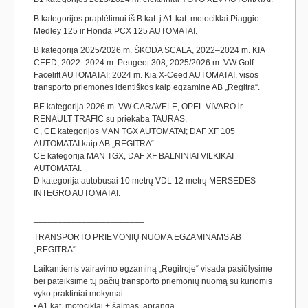
B kategorijos praplėtimui iš B kat. į A1 kat. motociklai Piaggio
Medley 125 ir Honda PCX 125 AUTOMATAI.
B kategorija 2025/2026 m. ŠKODA SCALA, 2022–2024 m. KIA
CEED, 2022–2024 m. Peugeot 308, 2025/2026 m. VW Golf
Facelift AUTOMATAI; 2024 m. Kia X-Ceed AUTOMATAI, visos
transporto priemonės identiškos kaip egzamine AB „Regitra“.
BE kategorija 2026 m. VW CARAVELE, OPEL VIVARO ir
RENAULT TRAFIC su priekaba TAURAS.
C, CE kategorijos MAN TGX AUTOMATAI; DAF XF 105
AUTOMATAI kaip AB „REGITRA“.
CE kategorija MAN TGX, DAF XF BALNINIAI VILKIKAI
AUTOMATAI.
D kategorija autobusai 10 metrų VDL 12 metrų MERSEDES
INTEGRO AUTOMATAI.
__________________________________________________
_______________________
TRANSPORTO PRIEMONIŲ NUOMA EGZAMINAMS AB
„REGITRA“
Laikantiems vairavimo egzaminą „Regitroje“ visada pasiūlysime
bei pateiksime tų pačių transporto priemonių nuomą su kuriomis
vyko praktiniai mokymai.
• A1 kat. motociklai + šalmas, apranga