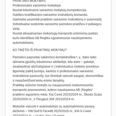
PRAKTINIS MOKYMAS
Profesionalūs vairavimo mokytojai
Nuolat tobulinama vairavimo mokytojų kompetencija.
Aukštos kvalifikacijos vairavimo instruktorių komanda.
Galimybė pasirinkti praktinio vairavimo instruktorių ir automobilį.
Individualiai suderinta vairavimo pamokos pradžios ir pabaigos
vieta.
Nuolat atnaujinamas mokomųjų transporto priemonių parkas
kuris identiškas AB Regitra egzaminuose naudojamiems
automobiliams.
KO TIKĖTIS IŠ PRAKTINIŲ MOKYMŲ?
Pamokos paprastai vykdomos kompleksiškai t. y., dalis laiko
skiriama įgūdžių tobulinimui aikštelėje, kita dalis – gatvėje,
neabejotinai atsižvelgiame ir į individualius mokinio poreikius.
Ilgametę patirtį turintys, kantrūs ir profesionalūs vairavimo
instruktoriai pasiruošę Jus išmokyti vairuoti saugiai, ekonomiškai
ir nepažeidžiant kelių eismo taisyklių.
Praktiką siūlome mokytis su naujausiomis mokomosiomis
transporto priemonėmis, kokios naudojamos AB „Regitra“
praktinio egzamino metu: Kia Ceed 2023/2024 m., Škoda Scala
2025/2026 m., ir Peugeot 308 2023/2024 m.
Mokome vairuoti ir automobiliais su automatinėmis pavarų
dėžėmis – VW Golf 8 Facelift 2025/2026 m., KIA X-Ceed
2023/2024 m. – laukia Jūsų už vairo!