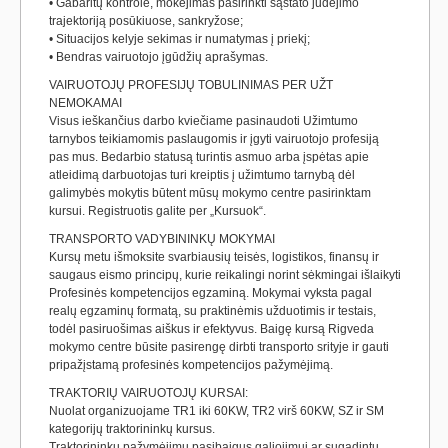
• Gabaritų kontrolė, mokėjimas pasirinkti sąstato judėjimo
trajektoriją posūkiuose, sankryžose;
• Situacijos kelyje sekimas ir numatymas į priekį;
• Bendras vairuotojo įgūdžių aprašymas.
VAIRUOTOJŲ PROFESIJŲ TOBULINIMAS PER UŽT
NEMOKAMAI
Visus ieškančius darbo kviečiame pasinaudoti Užimtumo
tarnybos teikiamomis paslaugomis ir įgyti vairuotojo profesiją
pas mus. Bedarbio statusą turintis asmuo arba įspėtas apie
atleidimą darbuotojas turi kreiptis į užimtumo tarnybą dėl
galimybės mokytis būtent mūsų mokymo centre pasirinktam
kursui. Registruotis galite per „Kursuok“.
TRANSPORTO VADYBININKŲ MOKYMAI
Kursų metu išmoksite svarbiausių teisės, logistikos, finansų ir
saugaus eismo principų, kurie reikalingi norint sėkmingai išlaikyti
Profesinės kompetencijos egzaminą. Mokymai vyksta pagal
realų egzaminų formatą, su praktinėmis užduotimis ir testais,
todėl pasiruošimas aiškus ir efektyvus. Baigę kursą Rigveda
mokymo centre būsite pasirengę dirbti transporto srityje ir gauti
pripažįstamą profesinės kompetencijos pažymėjimą.
TRAKTORIŲ VAIRUOTOJŲ KURSAI:
Nuolat organizuojame TR1 iki 60KW, TR2 virš 60KW, SZ ir SM
kategorijų traktorininkų kursus.
Traktorininkų pažymėjimų pasibaigus galiojimui ar sugadintų