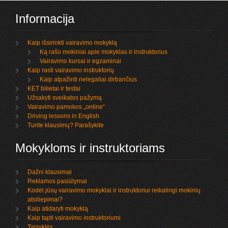
Informacija
Kaip išsirinkti vairavimo mokyklą
Ką rašo mokiniai apie mokyklas ir instruktorius
Vairavimo kursai ir egzaminai
Kaip rasti vairavimo instruktorių
Kaip atpažinti nelegaliai dirbančius
KET bilietai ir testai
Užsakyti sveikatos pažymą
Vairavimo pamokos „online“
Driving lessons in English
Turite klausimų? Parašykite
Mokykloms ir instruktoriams
Dažni klausimai
Reklamos pasiūlymai
Kodėl jūsų vairavimo mokyklai ir instruktoriui reikalingi mokinių
atsiliepimai?
Kaip atidaryti mokyklą
Kaip tapti vairavimo instruktoriumi
Taisyklės