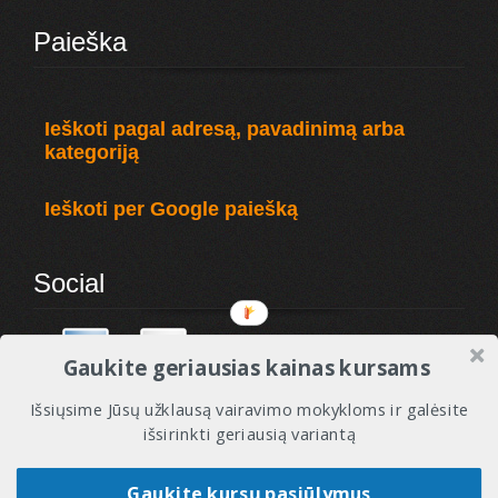
Paieška
Ieškoti pagal adresą, pavadinimą arba
kategoriją
Ieškoti per Google paiešką
Social
Gaukite geriausias kainas kursams
Išsiųsime Jūsų užklausą vairavimo mokykloms ir galėsite
išsirinkti geriausią variantą
© 2010 - 2017 VMREITINGAI - Visos tesės saugomos. Vairavimo mokyklos ir instruktoriai.
Gaukite kursų pasiūlymus