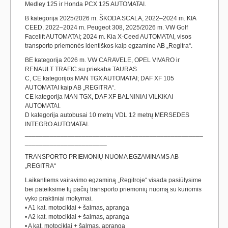
Medley 125 ir Honda PCX 125 AUTOMATAI.
B kategorija 2025/2026 m. ŠKODA SCALA, 2022–2024 m. KIA
CEED, 2022–2024 m. Peugeot 308, 2025/2026 m. VW Golf
Facelift AUTOMATAI; 2024 m. Kia X-Ceed AUTOMATAI, visos
transporto priemonės identiškos kaip egzamine AB „Regitra“.
BE kategorija 2026 m. VW CARAVELE, OPEL VIVARO ir
RENAULT TRAFIC su priekaba TAURAS.
C, CE kategorijos MAN TGX AUTOMATAI; DAF XF 105
AUTOMATAI kaip AB „REGITRA“.
CE kategorija MAN TGX, DAF XF BALNINIAI VILKIKAI
AUTOMATAI.
D kategorija autobusai 10 metrų VDL 12 metrų MERSEDES
INTEGRO AUTOMATAI.
__________________________________________________
_______________________
TRANSPORTO PRIEMONIŲ NUOMA EGZAMINAMS AB
„REGITRA“
Laikantiems vairavimo egzaminą „Regitroje“ visada pasiūlysime
bei pateiksime tų pačių transporto priemonių nuomą su kuriomis
vyko praktiniai mokymai.
• A1 kat. motociklai + šalmas, apranga
• A2 kat. motociklai + šalmas, apranga
• A kat. motociklai + šalmas, apranga