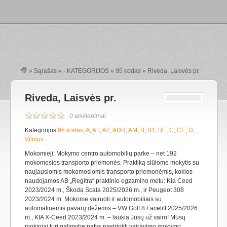
»
Sąrašas
»
- KATEGORIJOS
»
95 kodas
»
Riveda, Laisvės pr.
Riveda, Laisvės pr.
0 atsiliepimai
Kategorijos
95 kodas
,
A
,
A1
,
A2
,
ADR
,
AM
,
B
,
B1
,
BE
,
C
,
CE
,
D
,
Vilnius
Mokomieji: Mokymo centro automobilių parke – net 192
mokomosios transporto priemonės. Praktiką siūlome mokytis su
naujausiomis mokomosiomis transporto priemonėmis, kokios
naudojamos AB „Regitra“ praktinio egzamino metu: Kia Ceed
2023/2024 m., Škoda Scala 2025/2026 m., ir Peugeot 308
2023/2024 m. Mokome vairuoti ir automobiliais su
automatinėmis pavarų dėžėmis – VW Golf 8 Facelift 2025/2026
m., KIA X-Ceed 2023/2024 m. – laukia Jūsų už vairo! Mūsų
mokiniai turi galimybę patys pasirinkti vairavimo mokymo