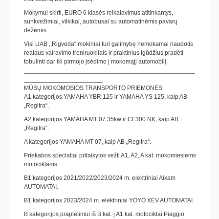
Mokymui skirti, EURO 6 klasės reikalavimus atitinkantys,
sunkvežimiai, vilkikai, autobusai su automatinėmis pavarų
dėžėmis.
Visi UAB ,,Rigveda“ mokiniai turi galimybę nemokamai naudotis
realaus vairavimo treniruokliais ir praktinius įgūdžius pradėti
tobulinti dar iki pirmojo įsėdimo į mokomąjį automobilį.
__________________________________________________
_______________________
MŪSŲ MOKOMOSIOS TRANSPORTO PRIEMONĖS:
A1 kategorijos YAMAHA YBR 125 ir YAMAHA YS 125, kaip AB
„Regitra“.
A2 kategorijos YAMAHA MT 07 35kw ir CF300 NK, kaip AB
„Regitra“.
A kategorijos YAMAHA MT 07, kaip AB „Regitra“.
Priekabos specialiai pritaikytos vežti A1, A2, A kat. mokomiesiems
motociklams.
B1 kategorijos 2021/2022/2023/2024 m. elektriniai Aixam
AUTOMATAI.
B1 kategorijos 2023/2024 m. elektriniai YOYO XEV AUTOMATAI.
B kategorijos praplėtimui iš B kat. į A1 kat. motociklai Piaggio