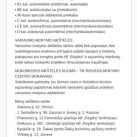
• B1 kat. automobiliai (elektriniai, automatai)
• BE kat. autobusiukai su priekabomis
• 96 kodo speciali atitinkama priekaba
• C kat. sunkvežimiai, pasirinktinai (mechanika/automatas)
• CE kat. sunkvežimiai pasirinktinai (mechanika/automatas)
• D kat. autobusai pasirinktinai (mechanika/automatas)
VAIRAVIMO MOKYMO AIKŠTELĖS
Vairavimo mokymo aikštelės skirtos atlikti tiek paprastus, tiek
sudėtingesnius pratimus ant lygios asfalto dangos ir mokinių
patogumui yra įrengtos greta AB „Regitra“ ir egzaminų maršrutų,
todėl laikas mokantis praktikos išnaudojamas naudingai.
MOKOMOSIOS AIKŠTELĖS NUOMA – TIK RIGVEDA MOKYMO
CENTRO MOKINIAMS
Suteikiame galimybę (su šeimos nariu ir išsilaikius teorijos
egzaminą) papildomai tobulinti vairavimo įgūdžius praktinio
vairavimo mokymo aikštelėse!
Mūsų aikšteles rasite:
· Gariūnų g. 62, Vilnius
· J. Semaškos g. 96, Kaunas ir Jovarų g. 2, Kaunas
· Pramonės g. 12 Panevėžys (pačioje AB „Regitra“ teritorijoje)
· Deltuvos g. 39C, Ukmergė (pačioje AB „Regitra“ teritorijoje)
· Kęstučio g. 19, Šakiai (greta Šakių techninių apžiūrų centro)
· Virbalų g. 13, Jonava