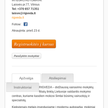
INTEGRO AUTOMATAI.
Laisvės pr.77, Vilnius
Tel: +370 657 71351
laisve@rigveda.lt
rigveda.lt
Follow:
Atnaujinta: prieš 23 d.
Registruokitės į kursus
Parašykite mokyklai
Apžvalga
Atsiliepimai
Instruktoriai
RIGVEDA – didžiausią vairavimo mokyklų
filialų tinklą Lietuvoje valdantis mokymo
centras, kuriame kasdien mokosi šimtai būsimų vairuotojų ir
specialistų.
Kiekvienais metais investuojame į modernų autoparką: mokiniai