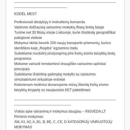
__________________________________________________
__________________________
KODĖL MES?
Profesionali dėstytojų ir instruktorių komanda
Valdome didžiausią vairavimo mokyklų filialų tinklą šalyje
Turime net 30 filialų visoje Lietuvoje, kurie išsidėstę geografiškai
patogiose vietose
Mokymui skirta beveik 200 naujų transporto priemonių, kurios
identiškos kaip „Regitra” egzamino metu
Suteikiame nuotolinį prisijungimą prie Kelių eismo taisyklių testų
programos
Mokome vairuoti remdamiesi draugiško vairavimo aplinkai
principais
Suteikiame išskirtinę galimybę mokytis su vairavimo
simuliatoriumi virtualioje erdvėje
Kiekvienam mokiniui dovanojame mūsų išleistą Kelių eismo
taisyklių knygelę su naujausiais KET pakeitimais
__________________________________________________
____________________________
Viskas apie vairavimą ir mokymus daugiau – RIGVEDA.LT
Pirminis mokymas:
AM, A1, A2, A, B1, B, BE, C, CE, D KATEGORIJŲ VAIRUOTOJŲ
MOKYMAS