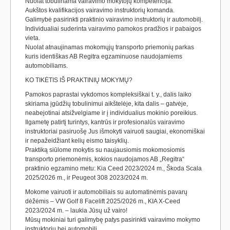
Nuolat tobulinama vairavimo mokytojų kompetencija.
Aukštos kvalifikacijos vairavimo instruktorių komanda.
Galimybė pasirinkti praktinio vairavimo instruktorių ir automobilį.
Individualiai suderinta vairavimo pamokos pradžios ir pabaigos
vieta.
Nuolat atnaujinamas mokomųjų transporto priemonių parkas
kuris identiškas AB Regitra egzaminuose naudojamiems
automobiliams.
KO TIKĖTIS IŠ PRAKTINIŲ MOKYMŲ?
Pamokos paprastai vykdomos kompleksiškai t. y., dalis laiko
skiriama įgūdžių tobulinimui aikštelėje, kita dalis – gatvėje,
neabejotinai atsižvelgiame ir į individualius mokinio poreikius.
Ilgametę patirtį turintys, kantrūs ir profesionalūs vairavimo
instruktoriai pasiruošę Jus išmokyti vairuoti saugiai, ekonomiškai
ir nepažeidžiant kelių eismo taisyklių.
Praktiką siūlome mokytis su naujausiomis mokomosiomis
transporto priemonėmis, kokios naudojamos AB „Regitra“
praktinio egzamino metu: Kia Ceed 2023/2024 m., Škoda Scala
2025/2026 m., ir Peugeot 308 2023/2024 m.
Mokome vairuoti ir automobiliais su automatinėmis pavarų
dėžėmis – VW Golf 8 Facelift 2025/2026 m., KIA X-Ceed
2023/2024 m. – laukia Jūsų už vairo!
Mūsų mokiniai turi galimybę patys pasirinkti vairavimo mokymo
instruktorių bei automobilį.