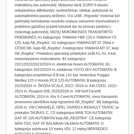
instruktorių bei automobilį. Mokymui skirti, EURO 6 klasės
reikalavimus atitinkantys, sunkvežimiai, vilkikai, autobusai su
automatinėmis pavarų dėžėmis. Visi UAB ,,Rigveda“ mokiniai turi
galimybę nemokamai naudotis realaus vairavimo treniruokliais ir
praktinius įgūdžius pradėti tobulinti dar iki pirmojo įsėdimo į
mokomąjį automobilį. MŪSŲ MOKOMOSIOS TRANSPORTO
PRIEMONĖS: A1 kategorijos YAMAHA YBR 125 ir YAMAHA YS
125, kaip AB „Regitra“. A2 kategorijos YAMAHA MT 07 35kw ir
CF300 NK, kaip AB „Regitra“. A kategorijos YAMAHA MT 07, kaip
AB „Regitra“. Priekabos specialiai pritaikytos vežti A1, A2, A kat.
mokomiesiems motociklams. B1 kategorijos
2021/2022/2023/2024 m. elektriniai Aixam AUTOMATAI. B1
kategorijos 2023/2024 m. elektriniai YOYO XEV AUTOMATAI. B
kategorijos praplėtimui iš B kat. į A1 kat. motociklai Piaggio
Medley 125 ir Honda PCX 125 AUTOMATAI. B kategorija
2025/2026 m. ŠKODA SCALA, 2022–2024 m. KIA CEED, 2022–
2024 m. Peugeot 308, 2025/2026 m. VW Golf Facelift
AUTOMATAI; 2024 m. Kia X-Ceed AUTOMATAI, visos transporto
priemonės identiškos kaip egzamine AB „Regitra“. BE kategorija
2026 m. VW CARAVELE, OPEL VIVARO ir RENAULT TRAFIC su
priekaba TAURAS. C, CE kategorijos MAN TGX AUTOMATAI;
DAF XF 105 AUTOMATAI kaip AB „REGITRA“. CE kategorija
MAN TGX, DAF XF BALNINIAI VILKIKAI AUTOMATAI. D
kategorija autobusai 10 metrų VDL 12 metrų MERSEDES