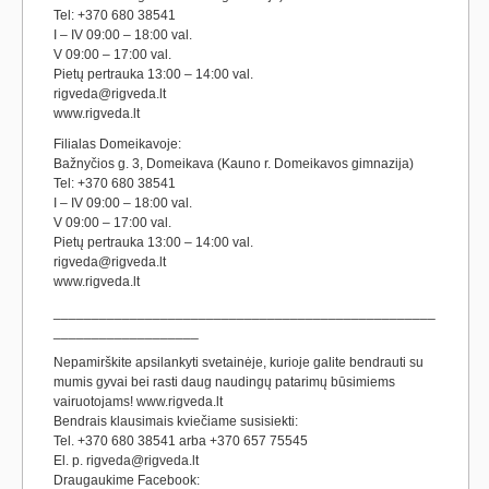
Tel: +370 680 38541
I – IV 09:00 – 18:00 val.
V 09:00 – 17:00 val.
Pietų pertrauka 13:00 – 14:00 val.
rigveda@rigveda.lt
www.rigveda.lt
Filialas Domeikavoje:
Bažnyčios g. 3, Domeikava (Kauno r. Domeikavos gimnazija)
Tel: +370 680 38541
I – IV 09:00 – 18:00 val.
V 09:00 – 17:00 val.
Pietų pertrauka 13:00 – 14:00 val.
rigveda@rigveda.lt
www.rigveda.lt
__________________________________________________
___________________
Nepamirškite apsilankyti svetainėje, kurioje galite bendrauti su
mumis gyvai bei rasti daug naudingų patarimų būsimiems
vairuotojams! www.rigveda.lt
Bendrais klausimais kviečiame susisiekti:
Tel. +370 680 38541 arba +370 657 75545
El. p. rigveda@rigveda.lt
Draugaukime Facebook: