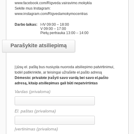
www.facebook.com/Rigveda.vairavimo.mokykla
Sekite mus Instagram:
www.instagram.com/Rigvedamokymocentras
Darbo laikas:
I-IV 09:00 – 18:00
V 09:00 – 17:00
Pietų pertrauka 13:00 – 14:00
Parašykite atsiliepimą
Į jūsų el. paštą bus nusiųsta nuoroda atsiliepimo patvirtinimui,
todėl patikrinkite, ar teisingai užrašėte el.pašto adresą
Dėmesio: privalote įrašyti savo vardą bei savo el.pašto
adresą, kitaip atsiliepimas gali būti nepatvirtintas
Vardas (privaloma)
El. paštas (privaloma)
Įvertinimas
(privaloma)