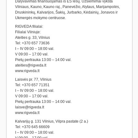
Dalyvavimas finansuojamas iš ES lėšų. Užsiėmimai vyksta
Vilniaus, Kauno, Kauno raj., Panevėžio, Alytaus, Marijampolės,
Druskininkų, Kalvarijos, Šakių, Jurbarko, Kėdainių, Jonavos ir
Ukmergės mokymo centruose.
RIGVEDA filialai:
Filialai Vilniuje:
Ateities g. 33, Vilnius
Tel: +370 657 73636
I – IV 09:00 – 18:00 val.
V 09:00 – 17:00 val.
Pietų pertrauka 13:00 – 14:00 val.
ateities@rigveda.lt
www.rigveda.lt
Laisvės pr. 77, Vilnius
Tel: +370 657 71351
I – IV 09:00 – 18:00 val.
V 09:00 – 17:00 val.
Pietų pertrauka 13:00 – 14:00 val.
laisve@rigveda.lt
www.rigveda.lt
Kalvarijų g. 131 Vilnius, Vilpra pastate (2 a.)
Tel: +370 645 66609
I – IV 09:00 – 18:00 val.