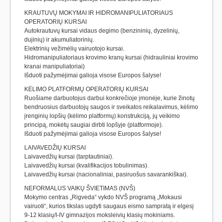
KRAUTUVŲ MOKYMAI IR HIDROMANIPULIATORIAUS
OPERATORIŲ KURSAI
Autokrautuvų kursai vidaus degimo (benzininių, dyzelinių,
dujinių) ir akumuliatorinių.
Elektrinių vežimėlių vairuotojo kursai.
Hidromanipuliatoriaus krovimo kranų kursai (hidrauliniai krovimo
kranai manipuliatoriai)
Išduoti pažymėjimai galioja visose Europos šalyse!
KĖLIMO PLATFORMŲ OPERATORIŲ KURSAI
Ruošiame darbuotojus darbui konkrečioje įmonėje, kurie žinotų
bendruosius darbuotojų saugos ir sveikatos reikalavimus, kėlimo
įrenginių lopšių (kėlimo platformų) konstrukciją, jų veikimo
principą, mokėtų saugiai dirbti lopšyje (platformoje).
Išduoti pažymėjimai galioja visose Europos šalyse!
LAIVAVEDŽIŲ KURSAI
Laivavedžių kursai (tarptautiniai).
Laivavedžių kursai (kvalifikacijos tobulinimas).
Laivavedžių kursai (nacionaliniai, pasiruošus savarankiškai).
NEFORMALUS VAIKŲ ŠVIETIMAS (NVŠ)
Mokymo centras „Rigveda“ vykdo NVŠ programą „Mokausi
vairuoti“, kurios tikslas ugdyti saugaus eismo sampratą ir elgesį
9-12 klasių/I-IV gimnazijos moksleivių klasių mokiniams.