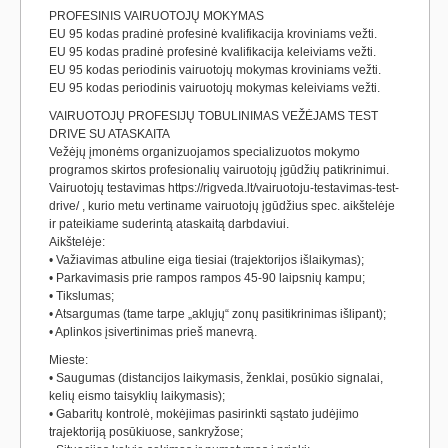
PROFESINIS VAIRUOTOJŲ MOKYMAS
EU 95 kodas pradinė profesinė kvalifikacija kroviniams vežti.
EU 95 kodas pradinė profesinė kvalifikacija keleiviams vežti.
EU 95 kodas periodinis vairuotojų mokymas kroviniams vežti.
EU 95 kodas periodinis vairuotojų mokymas keleiviams vežti.
VAIRUOTOJŲ PROFESIJŲ TOBULINIMAS VEŽĖJAMS TEST
DRIVE SU ATASKAITA
Vežėjų įmonėms organizuojamos specializuotos mokymo
programos skirtos profesionalių vairuotojų įgūdžių patikrinimui.
Vairuotojų testavimas https://rigveda.lt/vairuotoju-testavimas-test-
drive/ , kurio metu vertiname vairuotojų įgūdžius spec. aikštelėje
ir pateikiame suderintą ataskaitą darbdaviui.
Aikštelėje:
• Važiavimas atbuline eiga tiesiai (trajektorijos išlaikymas);
• Parkavimasis prie rampos rampos 45-90 laipsnių kampu;
• Tikslumas;
• Atsargumas (tame tarpe „aklųjų“ zonų pasitikrinimas išlipant);
• Aplinkos įsivertinimas prieš manevrą.
Mieste:
• Saugumas (distancijos laikymasis, ženklai, posūkio signalai,
kelių eismo taisyklių laikymasis);
• Gabaritų kontrolė, mokėjimas pasirinkti sąstato judėjimo
trajektoriją posūkiuose, sankryžose;