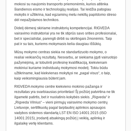
mokosi su naujomis transporto priemonėmis, kurios atitinka
šiandienos eismo ir technologijų realijas. Tai leidžia patogiau
mokytis ir užtikrina, kad egzaminų metu nekiltų papildomo streso
dėl nepažįstamos technikos.
Didelį dėmesį skiriame instruktorių kompetencijai. RIGVEDA
vairavimo instruktoriai yra ne tik stiprūs savo srities profesionalai,
bet ir specialistai, parengti dirbti su skirtingais žmonėmis. Taip
pat ir su tais, kuriems mokymasis kelia daugiau iššūkių.
Mūsų mokymo centras siekia ne standartizuoto mokymo, o
realiai veikiančių rezultatų. Nesvarbu, ar siekiama įgyti vairuotojo
pažymėjimą, ar tobulinti profesinę kvalifikaciją, kiekvienam
mokiniui kuriame individualų mokymosi modelį. Tokiu būdu
užtikriname, kad kiekvienas mokytųsi ne „pagal visus“, o taip,
kaip veiksmingiausia būtent jam.
RIGVEDA mokymo centre kiekvieno mokinio pažanga ir
rezultatas yra svarbiausias prioritetas! Šį požiūrį patvirtina ne tik
ilgametė patirtis, bet ir nuolatinis kokybės siekis. „Rigveda“ ir
„Rigveda Vilnius“ – vieni pirmųjų vairavimo mokymo centrų
Lietuvoje, sertifikuotų pagal tarptautinį aplinkos apsaugos
vadybos sistemos standartą LST EN ISO 14001:2015 (ISO
14001:2015), įrodantį atsakingą požiūrį į veiklą, aplinką ir
ilgalaikę vertę klientams.