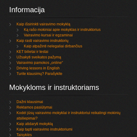
Informacija
Kaip išsirinkti vairavimo mokyklą
Ką rašo mokiniai apie mokyklas ir instruktorius
Vairavimo kursai ir egzaminai
Kaip rasti vairavimo instruktorių
Kaip atpažinti nelegaliai dirbančius
KET bilietai ir testai
Užsakyti sveikatos pažymą
Vairavimo pamokos „online“
Driving lessons in English
Turite klausimų? Parašykite
Mokykloms ir instruktoriams
Dažni klausimai
Reklamos pasiūlymai
Kodėl jūsų vairavimo mokyklai ir instruktoriui reikalingi mokinių
atsiliepimai?
Kaip atidaryti mokyklą
Kaip tapti vairavimo instruktoriumi
Taisyklės