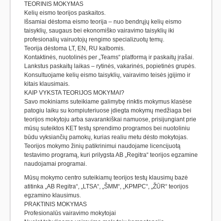
TEORINIS MOKYMAS
Kelių eismo teorijos paskaitos.
Išsamiai dėstoma eismo teorija – nuo bendrųjų kelių eismo
taisyklių, saugaus bei ekonomiško vairavimo taisyklių iki
profesionalių vairuotojų rengimo specializuotų temų.
Teorija dėstoma LT, EN, RU kalbomis.
Kontaktinės, nuotolinės per „Teams“ platformą ir paskaitų įrašai.
Lankstus paskaitų laikas – rytinės, vakarinės, popietinės grupės.
Konsultuojame kelių eismo taisyklių, vairavimo teisės įgijimo ir
kitais klausimais.
KAIP VYKSTA TEORIJOS MOKYMAI?
Savo mokiniams suteikiame galimybę rinktis mokymus klasėse
patogiu laiku su kompiuteriuose įdiegta mokymų medžiaga bei
teorijos mokytoju arba savarankiškai namuose, prisijungiant prie
mūsų suteiktos KET testų sprendimo programos bei nuotoliniu
būdu vyksiančių pamokų, kurias realiu metu dėsto mokytojas.
Teorijos mokymo žinių patikrinimui naudojame licencijuotą
testavimo programą, kuri prilygsta AB „Regitra“ teorijos egzamine
naudojamai programai.
Mūsų mokymo centro suteikiamų teorijos testų klausimų bazė
atitinka „AB Regitra“, „LTSA“, „ŠMM“, „KPMPC“, „ŽŪR“ teorijos
egzamino klausimus.
PRAKTINIS MOKYMAS
Profesionalūs vairavimo mokytojai