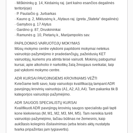
· Miškininkų g. 14, Kėdainių raj. (ant kalno esančios degalinės
teritorijoje)
· P. Paulaičio g. Jurbarkas
· Kauno g. 2, Miklusėnų k., Alytaus raj. (greta „Stateta“ degalinės)
· Gamybos g. 17 Alytus
· Gardino g. 87, Druskininkai
· Ramunės g. 10, Pietarių k., Marijampolės sav.
PAPILDOMAS VAIRUOTOJŲ MOKYMAS
Mūsų mokymo centre vykdomi papildomi mokymai netekus
vairuotojo pažymėjimo ir pradedančiųjų, pažeidusių KET
vairuotojų, kuriems yra atimta teisė vairuoti. Mokinių patogumui
kursai, apie alkoholio ir narkotikų žalą žmogaus sveikatai, taip
pat vykdomi mokymo centre.
ADR KURSAI PAVOJINGIEMS KROVINIAMS VEŽTI
Kviečiame kelti savo, kaip vairuotojo kvalifikaciją tampant ADR
pavojingų krovinių vairuotoju (A1, A2, A3, A4). Tam pakanka tik B
kategorijos vairuotojo pažymėjimo.
ADR SAUGOS SPECIALISTŲ KURSAI
Kvalifikuoti ADR pavojingų krovinių saugos specialistu gali tapti
kone kiekvienas (M, M1, M2, M3, M4, M5). Tam nereikia turėti
vairuotojo pažymėjimo, tačiau būtinas ne žemesnis, kaip
aukštasis koleginis išsilavinimas (arba teisės aktų nustatyta
tvarka pripažintas jam lygiavertis).