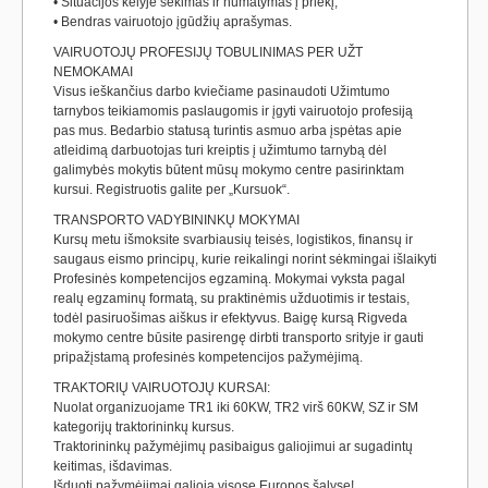
• Situacijos kelyje sekimas ir numatymas į priekį;
• Bendras vairuotojo įgūdžių aprašymas.
VAIRUOTOJŲ PROFESIJŲ TOBULINIMAS PER UŽT
NEMOKAMAI
Visus ieškančius darbo kviečiame pasinaudoti Užimtumo
tarnybos teikiamomis paslaugomis ir įgyti vairuotojo profesiją
pas mus. Bedarbio statusą turintis asmuo arba įspėtas apie
atleidimą darbuotojas turi kreiptis į užimtumo tarnybą dėl
galimybės mokytis būtent mūsų mokymo centre pasirinktam
kursui. Registruotis galite per „Kursuok“.
TRANSPORTO VADYBININKŲ MOKYMAI
Kursų metu išmoksite svarbiausių teisės, logistikos, finansų ir
saugaus eismo principų, kurie reikalingi norint sėkmingai išlaikyti
Profesinės kompetencijos egzaminą. Mokymai vyksta pagal
realų egzaminų formatą, su praktinėmis užduotimis ir testais,
todėl pasiruošimas aiškus ir efektyvus. Baigę kursą Rigveda
mokymo centre būsite pasirengę dirbti transporto srityje ir gauti
pripažįstamą profesinės kompetencijos pažymėjimą.
TRAKTORIŲ VAIRUOTOJŲ KURSAI:
Nuolat organizuojame TR1 iki 60KW, TR2 virš 60KW, SZ ir SM
kategorijų traktorininkų kursus.
Traktorininkų pažymėjimų pasibaigus galiojimui ar sugadintų
keitimas, išdavimas.
Išduoti pažymėjimai galioja visose Europos šalyse!