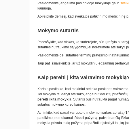
Pasidomėkite, ar galima pasirinktoje mokykloje gauti
sveik
kainuoja.
Atkreipkite dėmesį, kad sveikatos patikrinimo medicininę 
Mokymo sutartis
Paprašykite, kad viskas, ką suderėjote, būtų įrašyta sutarty
sutarties nutraukimo sąlygomis, jei norėtumėte atsisakyti 
Pasidomėkite dėl sutarties terminų pratęsimo ir atnaujinimo 
Taip pat išsiaiškinkite, ar už mokyklinių egzaminų perlaik
Kaip pereiti į kitą vairavimo mokyklą
Kartais pasitaiko, kad mokiniui netinka paskirtas vairavimo 
Jei mokykla tai daryti atsisako, ar galbūt dėl kitų priežasč
pereiti į kitą mokykl
ą. Sutartis bus nutraukta pagal numaty
sutartos mokymo kurso kainos.
Atminkite, kad pagal vairuotojų mokymo tvarkos aprašą (1
pateikimo, nemokamai išduoti pažymą, patvirtinančią išklaus
mokykla privalo tokią pažymą pripažinti ir įskaityti tai, ką j