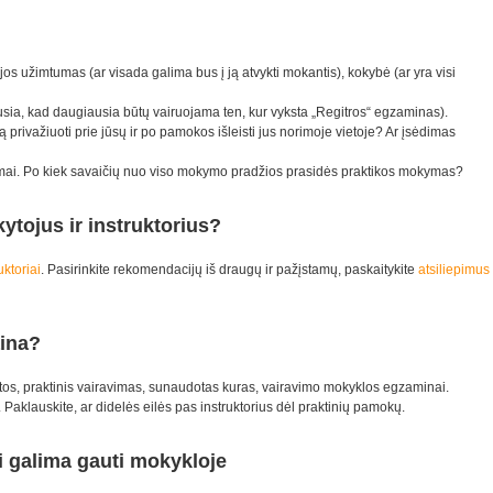
jos užimtumas (ar visada galima bus į ją atvykti mokantis), kokybė (ar yra visi
usia, kad daugiausia būtų vairuojama ten, kur vyksta „Regitros“ egzaminas).
ą privažiuoti prie jūsų ir po pamokos išleisti jus norimoje vietoje? Ar įsėdimas
okymai. Po kiek savaičių nuo viso mokymo pradžios prasidės praktikos mokymas?
ytojus ir instruktorius?
uktoriai
. Pasirinkite rekomendacijų iš draugų ir pažįstamų, paskaitykite
atsiliepimus
aina?
kaitos, praktinis vairavimas, sunaudotas kuras, vairavimo mokyklos egzaminai.
aklauskite, ar didelės eilės pas instruktorius dėl praktinių pamokų.
 galima gauti mokykloje