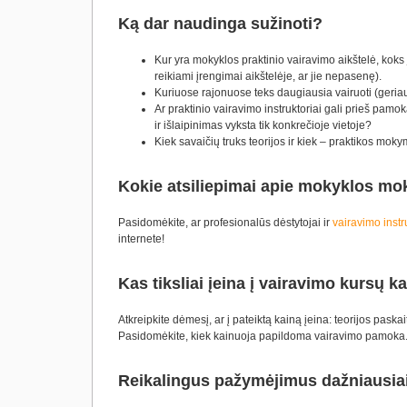
Ką dar naudinga sužinoti?
Kur yra mokyklos praktinio vairavimo aikštelė, koks 
reikiami įrengimai aikštelėje, ar jie nepasenę).
Kuriuose rajonuose teks daugiausia vairuoti (geria
Ar praktinio vairavimo instruktoriai gali prieš pamok
ir išlaipinimas vyksta tik konkrečioje vietoje?
Kiek savaičių truks teorijos ir kiek – praktikos m
Kokie atsiliepimai apie mokyklos mok
Pasidomėkite, ar profesionalūs dėstytojai ir
vairavimo instr
internete!
Kas tiksliai įeina į vairavimo kursų k
Atkreipkite dėmesį, ar į pateiktą kainą įeina: teorijos pas
Pasidomėkite, kiek kainuoja papildoma vairavimo pamoka. P
Reikalingus pažymėjimus dažniausiai