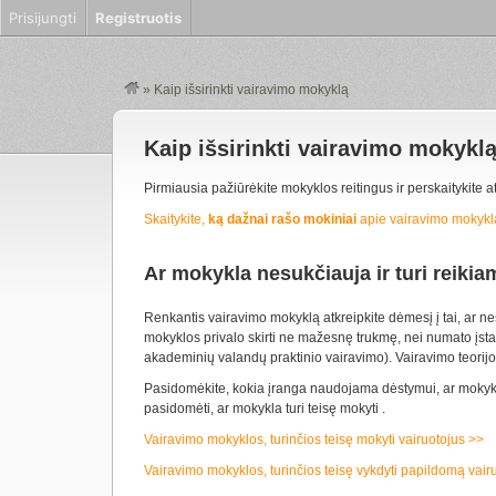
Prisijungti
Registruotis
»
Kaip išsirinkti vairavimo mokyklą
Kaip išsirinkti vairavimo mokykl
Pirmiausia pažiūrėkite mokyklos reitingus ir perskaitykite a
Skaitykite,
ką dažnai rašo mokiniai
apie vairavimo mokyklas
Ar mokykla nesukčiauja ir turi reik
Renkantis vairavimo mokyklą atkreipkite dėmesį į tai, ar n
mokyklos privalo skirti ne mažesnę trukmę, nei numato įsta
akademinių valandų praktinio vairavimo). Vairavimo teorijo
Pasidomėkite, kokia įranga naudojama dėstymui, ar moky
pasidomėti, ar mokykla turi teisę mokyti .
Vairavimo mokyklos, turinčios teisę mokyti vairuotojus >>
Vairavimo mokyklos, turinčios teisę vykdyti papildomą va