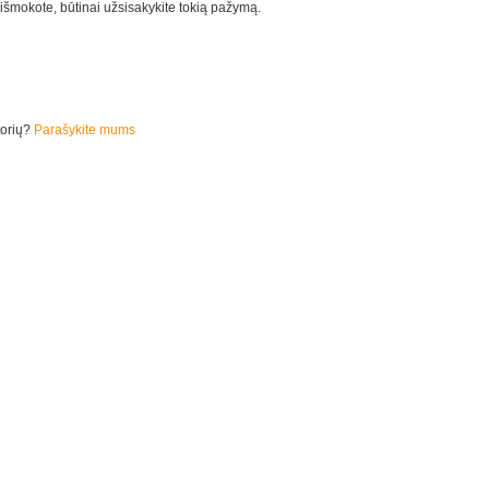
au išmokote, būtinai užsisakykite tokią pažymą.
torių?
Parašykite mums