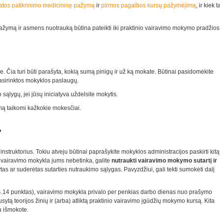
atos patikrinimo medicininę pažymą
ir
pirmos pagalbos kursų pažymėjimą
, ir kiek t
pažymą ir asmens nuotrauką būtina pateikti iki praktinio vairavimo mokymo pradžios
je. Čia turi būti parašyta, kokią sumą pinigų ir už ką mokate. Būtinai pasidomėkite
pasirinktos mokyklos paslaugų.
sąlygų, jei jūsų iniciatyva uždelsite mokytis.
ymą taikomi kažkokie mokesčiai.
?
instruktorius. Tokiu atveju būtinai paprašykite mokyklos administracijos paskirti kitą
ių vairavimo mokykla jums nebetinka, galite
nutraukti vairavimo mokymo sutartį ir
tas ar suderėtas sutarties nutraukimo sąlygas. Pavyzdžiui, gali tekti sumokėti dalį
4.14 punktas), vairavimo mokykla privalo per penkias darbo dienas nuo prašymo
ytą teorijos žinių ir (arba) atliktą praktinio vairavimo įgūdžių mokymo kursą. Kita
au išmokote.