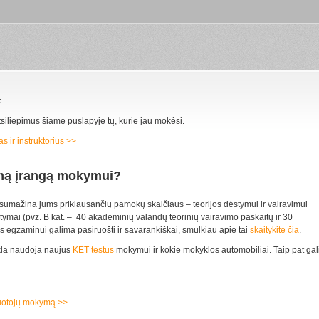
ą
tsiliepimus šiame puslapyje tų, kurie jau mokėsi.
 ir instruktorius >>
iamą įrangą mokymui?
esumažina jums priklausančių pamokų skaičiaus – teorijos dėstymui ir vairavimui
tymai (pvz. B kat. – 40 akademinių valandų teorinių vairavimo paskaitų ir 30
s egzaminui galima pasiruošti ir savarankiškai, smulkiau apie tai
skaitykite čia
.
kla naudoja naujus
KET testus
mokymui ir kokie mokyklos automobiliai. Taip pat gal
iruotojų mokymą >>