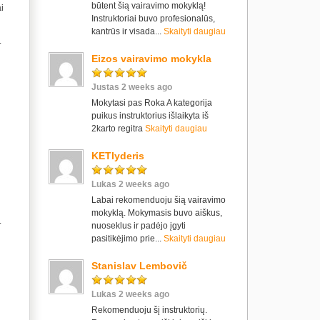
būtent šią vairavimo mokyklą!
ai
Instruktoriai buvo profesionalūs,
kantrūs ir visada...
Skaityti daugiau
.
Eizos vairavimo mokykla
Justas 2 weeks ago
Mokytasi pas Roka A kategorija
puikus instruktorius išlaikyta iš
2karto regitra
Skaityti daugiau
KETlyderis
Lukas 2 weeks ago
Labai rekomenduoju šią vairavimo
mokyklą. Mokymasis buvo aiškus,
.
nuoseklus ir padėjo įgyti
pasitikėjimo prie...
Skaityti daugiau
Stanislav Lembovič
Lukas 2 weeks ago
Rekomenduoju šį instruktorių.