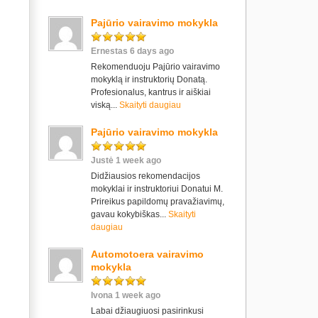
Pajūrio vairavimo mokykla
Ernestas 6 days ago
Rekomenduoju Pajūrio vairavimo
mokyklą ir instruktorių Donatą.
Profesionalus, kantrus ir aiškiai
viską...
Skaityti daugiau
Pajūrio vairavimo mokykla
Justė 1 week ago
Didžiausios rekomendacijos
mokyklai ir instruktoriui Donatui M.
Prireikus papildomų pravažiavimų,
gavau kokybiškas...
Skaityti
daugiau
Automotoera vairavimo
mokykla
Ivona 1 week ago
Labai džiaugiuosi pasirinkusi