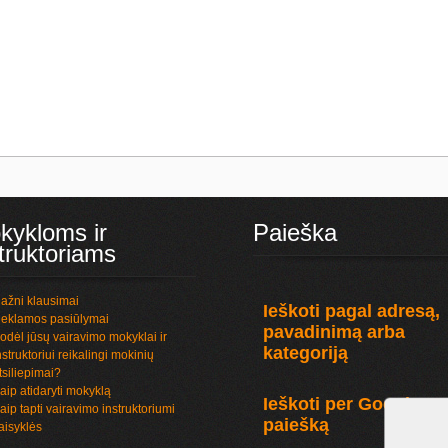
kykloms ir
Paieška
truktoriams
ažni klausimai
Ieškoti pagal adresą,
eklamos pasiūlymai
pavadinimą arba
odėl jūsų vairavimo mokyklai ir
kategoriją
nstruktoriui reikalingi mokinių
tsiliepimai?
aip atidaryti mokyklą
Ieškoti per Google
aip tapti vairavimo instruktoriumi
paiešką
aisyklės