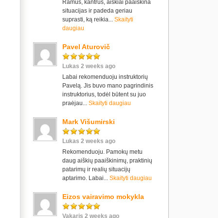
Ramus, kantrus, aiškiai paaiškina
situacijas ir padeda geriau
suprasti, ką reikia...
Skaityti
daugiau
Pavel Aturovič
Lukas 2 weeks ago
Labai rekomenduoju instruktorių
Pavelą. Jis buvo mano pagrindinis
instruktorius, todėl būtent su juo
praėjau...
Skaityti daugiau
Mark Višumirski
Lukas 2 weeks ago
Rekomenduoju. Pamokų metu
daug aiškių paaiškinimų, praktinių
patarimų ir realių situacijų
aptarimo. Labai...
Skaityti daugiau
Eizos vairavimo mokykla
Vakaris 2 weeks ago