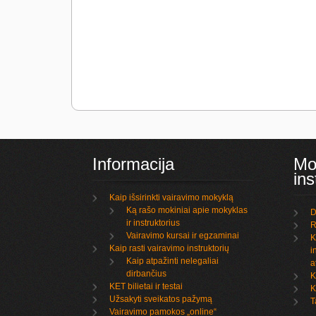
Informacija
Mo
ins
Kaip išsirinkti vairavimo mokyklą
Ką rašo mokiniai apie mokyklas
D
ir instruktorius
R
Vairavimo kursai ir egzaminai
K
Kaip rasti vairavimo instruktorių
i
Kaip atpažinti nelegaliai
a
dirbančius
K
KET bilietai ir testai
K
Užsakyti sveikatos pažymą
T
Vairavimo pamokos „online“