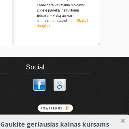
Labai gera vairavimo mokykla!
Didelė padėka instruktoriui
Edgarui – viską aiškiai ir
suprantamai paaiškina,...
Skaityti
daugiau
Social
POWERED BY
Gaukite geriausias kainas kursams