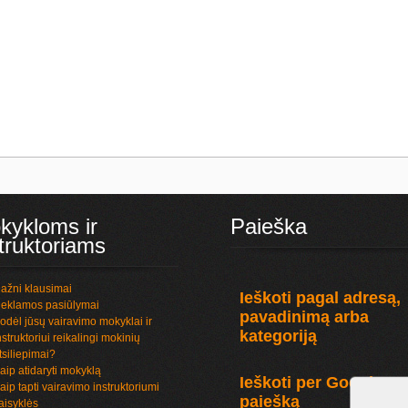
kykloms ir
Paieška
truktoriams
ažni klausimai
Ieškoti pagal adresą,
eklamos pasiūlymai
pavadinimą arba
odėl jūsų vairavimo mokyklai ir
kategoriją
nstruktoriui reikalingi mokinių
tsiliepimai?
aip atidaryti mokyklą
Ieškoti per Google
aip tapti vairavimo instruktoriumi
paiešką
aisyklės