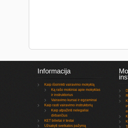
Informacija
Mo
ins
Kaip išsirinkti vairavimo mokyklą
Ką rašo mokiniai apie mokyklas
D
ir instruktorius
R
Vairavimo kursai ir egzaminai
K
Kaip rasti vairavimo instruktorių
i
Kaip atpažinti nelegaliai
a
dirbančius
K
KET bilietai ir testai
K
Užsakyti sveikatos pažymą
T