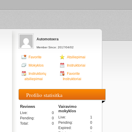
Automotoera
Member Since: 2017/04/02
Favorite
Atsiliepimai
Mokyklos
Instruktoriai
Instruktorių
Favorite
atsiliepimai
Instruktoriai
Profilio statisitka
Reviews
Vairavimo
mokyklos
Live
:
0
Live
:
1
Pending
:
0
Pending
:
0
Total
:
0
Expired
:
0