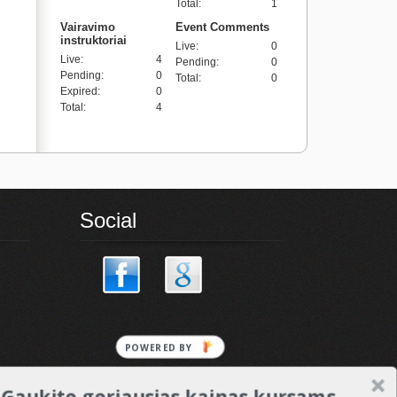
Total
:
1
Vairavimo
Event Comments
instruktoriai
Live
:
0
Live
:
4
Pending
:
0
Pending
:
0
Total
:
0
Expired
:
0
Total
:
4
Social
POWERED BY
Gaukite geriausias kainas kursams