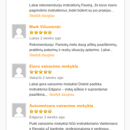
Labai rekomenduoju instruktorių Pavelą. Jis buvo mano
pagrindinis instruktorius, todėl būtent su juo praėjau...
Skaityti daugiau
Mark Višumirski
Lukas 2 weeks ago
Rekomenduoju. Pamokų metu daug aiškių paaiškinimų,
praktinių patarimų ir realių situacijų aptarimo. Labai...
Skaityti daugiau
Eizos vairavimo mokykla
Vakaris 2 weeks ago
Labai gera vairavimo mokykla! Didelė padėka
instruktoriui Edgarui – viską aiškiai ir suprantamai
paaiškina,...
Skaityti daugiau
Automotoera vairavimo mokykla
Edgaras 3 weeks ago
Puiki vairavimo mokykla! Ačiū instruktoriams Valdemarui
ir Renatui už kantrybę, profesionalumą ir vertingus...