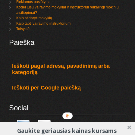
Reklamos pasiūlymai
Kodėl jūsų vairavimo mokyklai ir instruktoriui reikalingi mokinių
atsiliepimai?
Kaip atidaryti mokyklą
Kaip tapti vairavimo instruktoriumi
Taisyklės
Paieška
Ieškoti pagal adresą, pavadinimą arba
kategoriją
Ieškoti per Google paiešką
Social
Gaukite geriausias kainas kursams