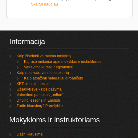
Skaityti daugiau
Informacija
Kaip išsirinkti vairavimo mokyklą
Ką rašo mokiniai apie mokyklas ir instruktorius
Vairavimo kursai ir egzaminai
Kaip rasti vairavimo instruktorių
Kaip atpažinti nelegaliai dirbančius
KET bilietai ir testai
Užsakyti sveikatos pažymą
Vairavimo pamokos „online“
Driving lessons in English
Turite klausimų? Parašykite
Mokykloms ir instruktoriams
Dažni klausimai