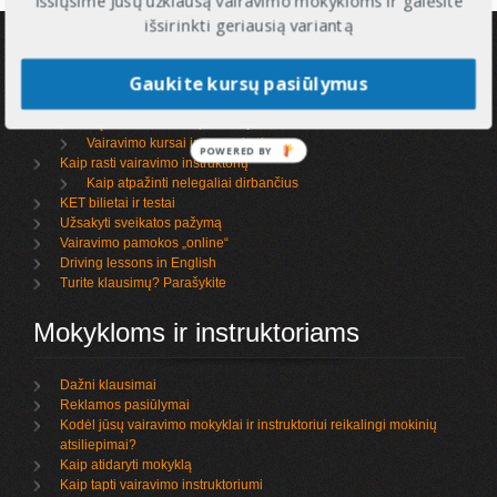
Išsiųsime Jūsų užklausą vairavimo mokykloms ir galėsite
išsirinkti geriausią variantą
Informacija
Gaukite kursų pasiūlymus
Kaip išsirinkti vairavimo mokyklą
Ką rašo mokiniai apie mokyklas ir instruktorius
Vairavimo kursai ir egzaminai
POWERED BY
Kaip rasti vairavimo instruktorių
Kaip atpažinti nelegaliai dirbančius
KET bilietai ir testai
Užsakyti sveikatos pažymą
Vairavimo pamokos „online“
Driving lessons in English
Turite klausimų? Parašykite
Mokykloms ir instruktoriams
Dažni klausimai
Reklamos pasiūlymai
Kodėl jūsų vairavimo mokyklai ir instruktoriui reikalingi mokinių
atsiliepimai?
Kaip atidaryti mokyklą
Kaip tapti vairavimo instruktoriumi