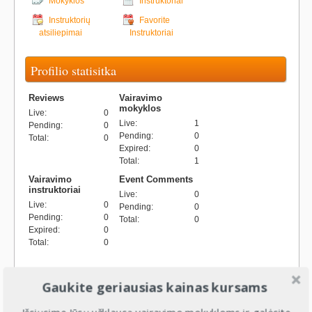
Mokyklos
Instruktoriai
Instruktorių
Favorite
atsiliepimai
Instruktoriai
Profilio statisitka
Reviews
Vairavimo
mokyklos
Live
:
0
Live
:
1
Pending
:
0
Pending
:
0
Total
:
0
Expired
:
0
Total
:
1
Vairavimo
Event Comments
instruktoriai
Live
:
0
Live
:
0
Pending
:
0
Pending
:
0
Total
:
0
Expired
:
0
Total
:
0
Gaukite geriausias kainas kursams