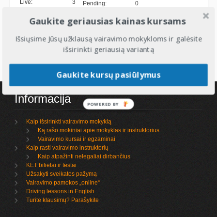
Live
:
3
Pending
:
0
Pending
:
0
Total
:
0
Gaukite geriausias kainas kursams
Expired
:
0
Total
:
3
Išsiųsime Jūsų užklausą vairavimo mokykloms ir galėsite
išsirinkti geriausią variantą
Gaukite kursų pasiūlymus
Informacija
POWERED BY
Kaip išsirinkti vairavimo mokyklą
Ką rašo mokiniai apie mokyklas ir instruktorius
Vairavimo kursai ir egzaminai
Kaip rasti vairavimo instruktorių
Kaip atpažinti nelegaliai dirbančius
KET bilietai ir testai
Užsakyti sveikatos pažymą
Vairavimo pamokos „online“
Driving lessons in English
Turite klausimų? Parašykite