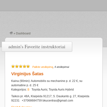
»
Dashboard
admin's Favorite instruktoriai
Palikite atsiliepimą
, 4 atsiliepimai
Virginijus Šatas
Kaina (90min): Automobilis su mechanine p. d. 22 €, su
automatine p. d. 25 €
Kategorijos:
B
Toyota Auris; Toyota Auris Hybrid
Taikos pr. 48A, Klaipėda 91217; S. Daukanto g. 27, Klaipėda
92231 +37068684759 bkucentras@gmail.com