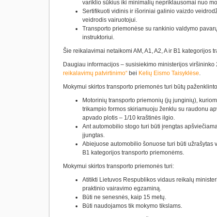
variklio sūkius iki minimalių nepriklausomai nuo 
Sertifikuoti vidinis ir išoriniai galinio vaizdo veidro
veidrodis vairuotojui.
Transporto priemonėse su rankinio valdymo pavarų
instruktoriui.
Šie reikalavimai netaikomi AM, A1, A2, A ir B1 kategorijos
Daugiau informacijos – susisiekimo ministerijos viršinink
reikalavimų patvirtinimo“
bei
Kelių Eismo Taisyklėse
.
Mokymui skirtos transporto priemonės turi būtų paženklinto
Motorinių transporto priemonių (jų junginių), kuriomi
trikampio formos skiriamuoju ženklu su raudonu apv
apvado plotis – 1/10 kraštinės ilgio.
Ant automobilio stogo turi būti įrengtas apšviečiama
įjungtas.
Abiejuose automobilio šonuose turi būti užrašytas 
B1 kategorijos transporto priemonėms.
Mokymui skirtos transporto priemonės turi:
Atitikti Lietuvos Respublikos vidaus reikalų minis
praktinio vairavimo egzaminą.
Būti ne senesnės, kaip 15 metų.
Būti naudojamos tik mokymo tikslams.