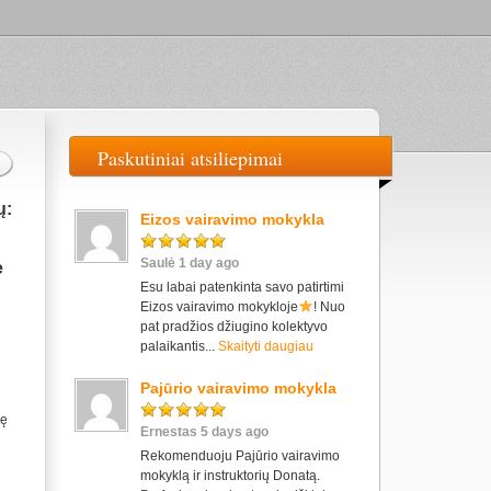
Paskutiniai atsiliepimai
ų:
Eizos vairavimo mokykla
Saulė 1 day ago
e
Esu labai patenkinta savo patirtimi
Eizos vairavimo mokykloje
! Nuo
pat pradžios džiugino kolektyvo
palaikantis...
Skaityti daugiau
Pajūrio vairavimo mokykla
nę
Ernestas 5 days ago
Rekomenduoju Pajūrio vairavimo
mokyklą ir instruktorių Donatą.