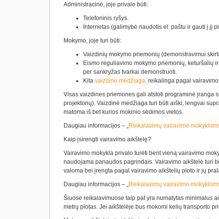
Administracinė
, joje privalo būti:
Telefoninis ryšys.
Internetas (galimybė naudotis el. paštu ir gauti į j
Mokymo
, joje turi būti:
Vaizdinių mokymo priemonių (demonstravimui skirta t
Eismo reguliavimo mokymo priemonių, keturšalių ir
per sankryžas tvarkai demonstruoti.
Kita
vaizdinė medžiaga,
reikalinga pagal vairavimo
Visas vaizdines priemones gali atstoti programinė įranga 
projektorių). Vaizdinė medžiaga turi būti aiški, lengvai sup
matoma iš bet kurios mokinio sėdimos vietos.
Daugiau informacijos –
„
Reikalavimų vairavimo mokyklom
Kaip įsirengti vairavimo aikštelę?
Vairavimo mokykla privalo turėti bent vieną vairavimo moky
naudojama panaudos pagrindais. Vairavimo aikštelė turi būt
valoma bei įrengta pagal vairavimo aikštelių ploto ir jų 
Daugiau informacijos –
„
Reikalavimų vairavimo mokyklom
Šiuose reikalavimuose taip pat yra numatytas minimalus aik
metrų plotas. Jei aikštelėje bus mokomi kelių transporto pr