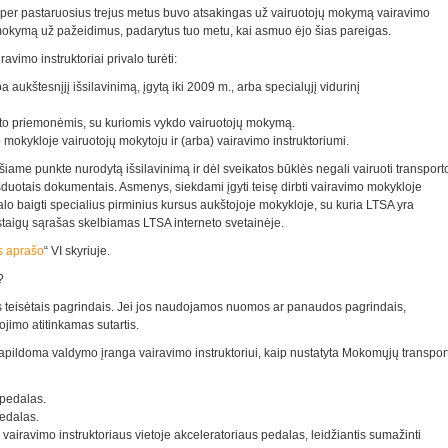
 per pastaruosius trejus metus buvo atsakingas už vairuotojų mokymą vairavimo
ų mokymą už pažeidimus, padarytus tuo metu, kai asmuo ėjo šias pareigas.
ravimo instruktoriai privalo turėti:
ba aukštesnįjį išsilavinimą, įgytą iki 2009 m., arba specialųjį vidurinį
porto priemonėmis, su kuriomis vykdo vairuotojų mokymą.
o mokykloje vairuotojų mokytoju ir (arba) vairavimo instruktoriumi.
ri šiame punkte nurodytą išsilavinimą ir dėl sveikatos būklės negali vairuoti transport
 išduotais dokumentais. Asmenys, siekdami įgyti teisę dirbti vairavimo mokykloje
ivalo baigti specialius pirminius kursus aukštojoje mokykloje, su kuria LTSA yra
taigų sąrašas skelbiamas LTSA interneto svetainėje.
s aprašo
“ VI skyriuje.
?
s teisėtais pagrindais. Jei jos naudojamos nuomos ar panaudos pagrindais,
ojimo atitinkamas sutartis.
papildoma valdymo įranga vairavimo instruktoriui, kaip nustatyta Mokomųjų transpor
 pedalas.
pedalas.
iravimo instruktoriaus vietoje akceleratoriaus pedalas, leidžiantis sumažinti