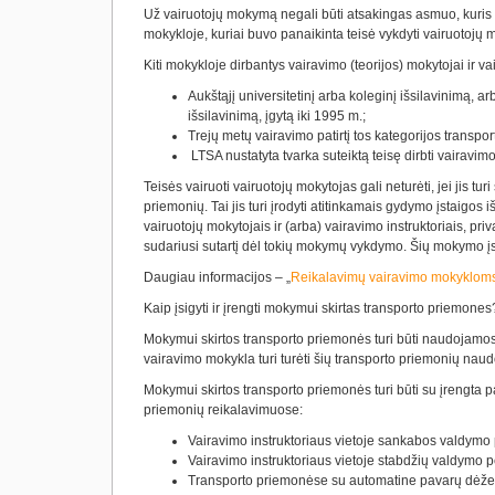
Už vairuotojų mokymą negali būti atsakingas asmuo, kuris
mokykloje, kuriai buvo panaikinta teisė vykdyti vairuotoj
Kiti mokykloje dirbantys vairavimo (teorijos) mokytojai ir vai
Aukštąjį universitetinį arba koleginį išsilavinimą, ar
išsilavinimą, įgytą iki 1995 m.;
Trejų metų vairavimo patirtį tos kategorijos trans
LTSA nustatyta tvarka suteiktą teisę dirbti vairavim
Teisės vairuoti vairuotojų mokytojas gali neturėti, jei jis tu
priemonių. Tai jis turi įrodyti atitinkamais gydymo įstaigos
vairuotojų mokytojais ir (arba) vairavimo instruktoriais, pr
sudariusi sutartį dėl tokių mokymų vykdymo. Šių mokymo įs
Daugiau informacijos –
„
Reikalavimų vairavimo mokyklom
Kaip įsigyti ir įrengti mokymui skirtas transporto priemones
Mokymui skirtos transporto priemonės turi būti naudojamo
vairavimo mokykla turi turėti šių transporto priemonių naud
Mokymui skirtos transporto priemonės turi būti su įrengta 
priemonių reikalavimuose:
Vairavimo instruktoriaus vietoje sankabos valdymo
Vairavimo instruktoriaus vietoje stabdžių valdymo 
Transporto priemonėse su automatine pavarų dėže va