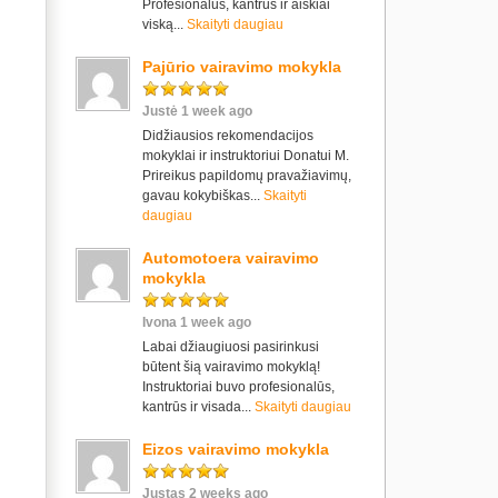
Profesionalus, kantrus ir aiškiai
viską...
Skaityti daugiau
Pajūrio vairavimo mokykla
Justė 1 week ago
Didžiausios rekomendacijos
mokyklai ir instruktoriui Donatui M.
Prireikus papildomų pravažiavimų,
gavau kokybiškas...
Skaityti
daugiau
Automotoera vairavimo
mokykla
Ivona 1 week ago
Labai džiaugiuosi pasirinkusi
būtent šią vairavimo mokyklą!
Instruktoriai buvo profesionalūs,
kantrūs ir visada...
Skaityti daugiau
Eizos vairavimo mokykla
Justas 2 weeks ago