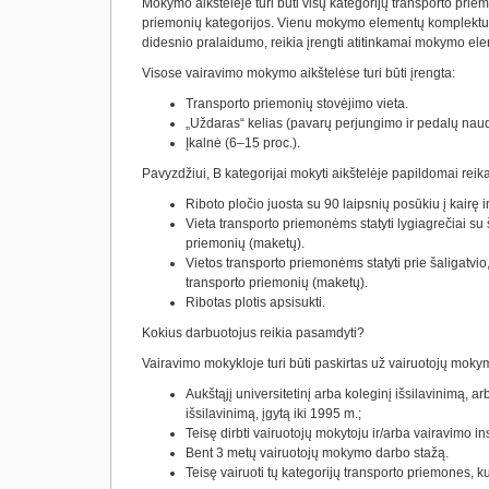
Mokymo aikštelėje turi būti visų kategorijų transporto pr
priemonių kategorijos. Vienu mokymo elementų komplektu v
didesnio pralaidumo, reikia įrengti atitinkamai mokymo el
Visose vairavimo mokymo aikštelėse turi būti įrengta
:
Transporto priemonių stovėjimo vieta.
„Uždaras“ kelias (pavarų perjungimo ir pedalų na
Įkalnė (6–15 proc.).
Pavyzdžiui, B kategorijai mokyti aikštelėje papildomai reik
Riboto pločio juosta su 90 laipsnių posūkiu į kairę ir
Vieta transporto priemonėms statyti lygiagrečiai su š
priemonių (maketų).
Vietos transporto priemonėms statyti prie šaligatvio,
transporto priemonių (maketų).
Ribotas plotis apsisukti.
Kokius darbuotojus reikia pasamdyti?
Vairavimo mokykloje turi būti paskirtas už vairuotojų mokym
Aukštąjį universitetinį arba koleginį išsilavinimą, ar
išsilavinimą, įgytą iki 1995 m.;
Teisę dirbti vairuotojų mokytoju ir/arba vairavimo i
Bent 3 metų vairuotojų mokymo darbo stažą.
Teisę vairuoti tų kategorijų transporto priemones,