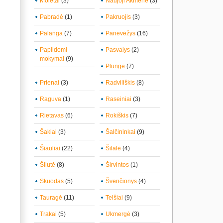
Molėtai
(3)
Naujoji Akmenė
(3)
Pabradė
(1)
Pakruojis
(3)
Palanga
(7)
Panevėžys
(16)
Papildomi
Pasvalys
(2)
mokymai
(9)
Plungė
(7)
Prienai
(3)
Radviliškis
(8)
Raguva
(1)
Raseiniai
(3)
Rietavas
(6)
Rokiškis
(7)
Šakiai
(3)
Šalčininkai
(9)
Šiauliai
(22)
Šilalė
(4)
Šilutė
(8)
Širvintos
(1)
Skuodas
(5)
Švenčionys
(4)
Tauragė
(11)
Telšiai
(9)
Trakai
(5)
Ukmergė
(3)