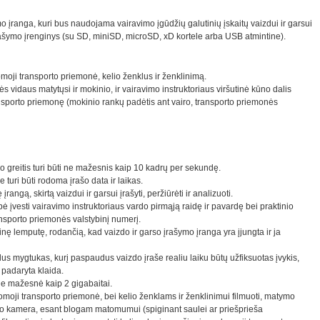
o įranga, kuri bus naudojama vairavimo įgūdžių galutinių įskaitų vaizdui ir garsui
rašymo įrenginys (su SD, miniSD, microSD, xD kortele arba USB atmintine).
moji transporto priemonė, kelio ženklus ir ženklinimą.
vidaus matytųsi ir mokinio, ir vairavimo instruktoriaus viršutinė kūno dalis
sporto priemonę (mokinio rankų padėtis ant vairo, transporto priemonės
 greitis turi būti ne mažesnis kaip 10 kadrų per sekundę.
turi būti rodoma įrašo data ir laikas.
rangą, skirtą vaizdui ir garsui įrašyti, peržiūrėti ir analizuoti.
 įvesti vairavimo instruktoriaus vardo pirmąją raidę ir pavardę bei praktinio
ansporto priemonės valstybinį numerį.
inę lemputę, rodančią, kad vaizdo ir garso įrašymo įranga yra įjungta ir ja
lus mygtukas, kurį paspaudus vaizdo įraše realiu laiku būtų užfiksuotas įvykis,
 padaryta klaida.
 ne mažesnė kaip 2 gigabaitai.
omoji transporto priemonė, bei kelio ženklams ir ženklinimui filmuoti, matymo
zdo kamera, esant blogam matomumui (spiginant saulei ar priešprieša