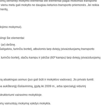
iemonių bendrieji mokymo elementai bei elementai pagal mokomas transporto
ienu metu gali mokytis ne daugiau keturios transporto priemonės. Jei reikia
ementų.
udojimo mokymui).
alingi šie elementai
:
 (ar) dešinę.
aligatviu, turinčiu bortelį, atbulomis tarp dviejų įsivaizduojamų transporto
 turinčio bortelį, stačiu kampu ir įstrižai (60º kampu) tarp dviejų įsivaizduojamų
ą atsakingas asmuo (juo gali būti ir mokyklos vadovas). Jis privalo turėti:
ba aukštesnįjį išsilavinimą, įgytą iki 2009 m., arba specialųjį vidurinį
nstruktoriumi vairavimo mokykloje.
 kurių vairuotojų mokymą vykdys mokykla.