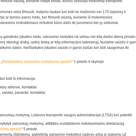
 filmuoti vaizdą, kuriame matyti kelias, kuriuo važiuoja mokomoji transporto
monės vidui filmuoti, matymo laukas turi būti ne mažesnis nei 170 laipsnių ir
ai ar tamsiu paros metu, turi filmuoti vaizdą, kuriame iš mokomosios
vairavimo instruktoriaus viršutinė kūno dalis iki juosmens bei jų veiksmai
ių galutinės įskaitos metu, vairavimo mokykla ne vėliau nei kitą darbo dieną privalo
rinį standųjį diską, optinį diską ar kitą informacijos laikmeną), kuriame vaizdo ir gar
aikymo datos. Neišlaikytos įskaitos vaizdo ir garso įrašas turi būti saugomas iki
 „
Reikalavimų vairavimo mokykloms aprašo
“ 1 priedo II skyriuje.
uri būti ši informacija:
lpų adresai, kontaktai.
 vardas, pavardė, kontaktai.
airuotojų mokymą, Lietuvos transporto saugos administracijai (LTSA) turi pateikti:
ykdyti vairuotojų mokymą, atitikties nustatytiems reikalavimams deklaraciją.
kloms aprašo
“ 5 priede.
entų išdėstymu, patvirtintą vairavimo mokyklos vadovo arba jo įsakymu už