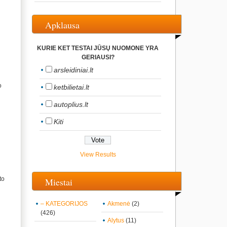
Apklausa
KURIE KET TESTAI JŪSŲ NUOMONE YRA
GERIAUSI?
arsleidiniai.lt
o
ketbilietai.lt
autoplius.lt
Kiti
View Results
to
Miestai
– KATEGORIJOS
Akmenė
(2)
(426)
Alytus
(11)