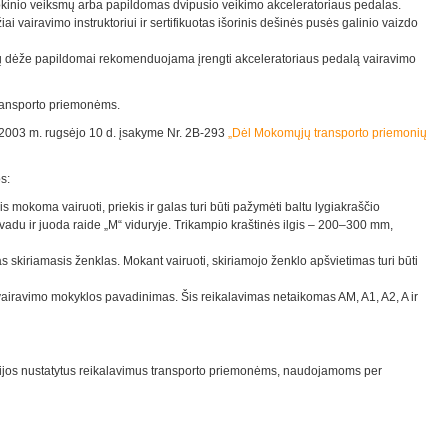
mokinio veiksmų arba papildomas dvipusio veikimo akceleratoriaus pedalas.
džiai vairavimo instruktoriui ir sertifikuotas išorinis dešinės pusės galinio vaizdo
 dėže papildomai rekomenduojama įrengti akceleratoriaus pedalą vairavimo
 transporto priemonėms.
o 2003 m. rugsėjo 10 d. įsakyme Nr. 2B-293
„Dėl Mokomųjų transporto priemonių
s:
s mokoma vairuoti, priekis ir galas turi būti pažymėti baltu lygiakraščio
adu ir juoda raide „M“ viduryje. Trikampio kraštinės ilgis – 200–300 mm,
s skiriamasis ženklas. Mokant vairuoti, skiriamojo ženklo apšvietimas turi būti
vairavimo mokyklos pavadinimas. Šis reikalavimas netaikomas AM, A1, A2, A ir
terijos nustatytus reikalavimus transporto priemonėms, naudojamoms per