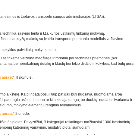
į pranešimus iš Lietuvos transporto saugos administracijos (LTSA)).
echnika, rašymo lenta ir t.t.), kurios užtikrintų tinkamą mokymą.
 žiedo sankryžų maketų su įvairių transporto priemonių modeliais važiavimo
 mokyklos patvirtintą mokymo turinį
.
su atitinkama vaizdine medžiaga ir rodoma per technines priemones (pvz.,
rantama, be nereikalingų detalių ir klaidų bei tokio dydžio ir kokybės, kad būtų gerai
s aprašo
“
III skyriuje.
mo aikštelę. Kaip ir patalpos, ji taip pat gali būti nuosava, nuomojama arba
i padengta asfalto, betono ar kita kietąja danga, be duobių, nuolatos tvarkoma ir
pralaidumo, mokymo elementų įrengimo reikalavimus.
s aprašo
“
2 priede.
štelės plotas. Pavyzdžiui, B kategorijai reikalingas mažiausiai 1300 kvadratinių
iemonių kategorijų vairavimo, nustatyti plotai sumuojami.