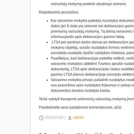
vairuotojų mokymą paskirto atsakingo asmens.
Registravimo procedūra:
Kai vairavimo mokykla pateikia nurodytus dokument
datos (jei ši data yra vėlesnė nei deklaracijos gavi
priemonių vairuotojų mokymą. Tą dieną vairavimo m
informuojantis apie deklaracijos gavimo faktą.
LTSA per penkias darbo dienas po deklaracijos ga
mokymo objektą, surašo nustatytos formos vertinimo 
sumokėta nustatyto dydžio valstybės rinkliava, pareng
Paaiškėjus, kad deklaracijoje pateikta netiksli, nei
vairavimo mokyklos atitiktimi Tvarkos apraše nusta
dokumentų, LTSA apie deklaracijoje rastus neatitik
gavimo LTSA dienos deklaracijoje nurodytu elektro
Vairavimo mokykla privalo pašalinti nustatytus neat
nuo pranešimo apie nustatytus trūkumus ir (arba) n
dokumentus bendra nustatyta tvarka.
Teisė vykdyti transporto priemonių vairuotojų mokymą įmonių
Pasidalinkite savo pastabomis komentaruose, ačiū:
2022/05/08 |
admin