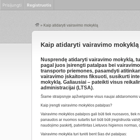
Prisijungti
Registruotis
»
Kaip atidaryti vairavimo mokyklą
Kaip atidaryti vairavimo mokyklą
Nusprendę atidaryti vairavimo mokyklą, tu
pagal juos įsirengti patalpas bei vairavimo
transporto priemones, pasamdyti atitinkam
vairavimo įskaitoms fiksuoti, susikurti int
mokyklą. Galiausiai – pateikti visus reik
administracijai (LTSA).
Šiame straipsnyje apžvelgsime visus naujai atidaromoms va
Kaip įrengti vairavimo mokyklos patalpas?
Vairavimo mokyklos patalpos gali būti tiek nuosavos, tiek
panaudos ar nuomos sutartis turi būti būti įregistruota valst
naudojimo paskirtį, patvirtintas Lietuvos higienos normas,
Vairavimo mokykla turi turėti bent šias dvi patalpas: