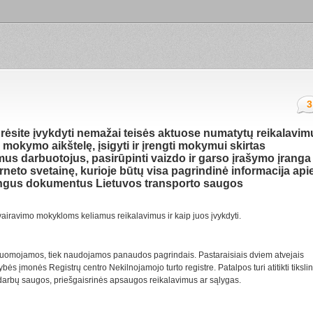
3
rėsite įvykdyti nemažai teisės aktuose numatytų reikalavim
 mokymo aikštelę, įsigyti ir įrengti mokymui skirtas
us darbuotojus, pasirūpinti vaizdo ir garso įrašymo įranga
erneto svetainę, kurioje būtų visa pagrindinė informacija api
alingus dokumentus Lietuvos transporto saugos
iravimo mokykloms keliamus reikalavimus ir kaip juos įvykdyti.
 nuomojamos, tiek naudojamos panaudos pagrindais. Pastaraisiais dviem atvejais
ybės įmonės Registrų centro Nekilnojamojo turto registre. Patalpos turi atitikti tiksli
 darbų saugos, priešgaisrinės apsaugos reikalavimus ar sąlygas.