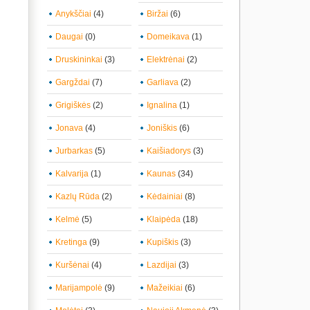
Anykščiai
(4)
Biržai
(6)
Daugai
(0)
Domeikava
(1)
Druskininkai
(3)
Elektrėnai
(2)
Gargždai
(7)
Garliava
(2)
Grigiškės
(2)
Ignalina
(1)
Jonava
(4)
Joniškis
(6)
Jurbarkas
(5)
Kaišiadorys
(3)
Kalvarija
(1)
Kaunas
(34)
Kazlų Rūda
(2)
Kėdainiai
(8)
Kelmė
(5)
Klaipėda
(18)
Kretinga
(9)
Kupiškis
(3)
Kuršėnai
(4)
Lazdijai
(3)
Marijampolė
(9)
Mažeikiai
(6)