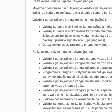
Reikalavimai vaizdo ir garso įrašymo įrangai
Mokymo priemonėse turi būti įrengta vaizdo ir garso įrašym
įrašyti. Ją sudaro mikrofonas, dvi ar daugiau kamerų bei į
Vaizdo ir garso įrašymo įranga turi vienu metu įrašinėti:
Vaizdą, kuriame matyti kelias, kuriuo važiuoja moko
Vaizdą, kuriame iš mokomosios transporto priemonės 
iki juosmens bei jų veiksmai valdant mokomąją tran
pavarų ir posūkio signalo svirčių perjungimas).
Garsą mokomosios transporto priemonės viduje.
Reikalavimai vaizdo ir garso įrašymo įrangai:
Vaizdo ir garso įrašymo įrangos daromo vaizdo įrašo
Vaizdo ir garso įrašymo įrangos daromo vaizdo įraše 
Vaizdo ir garso įrašymo įranga turi turėti programinę į
Programinės įrangos nustatymuose turi būti galimybė
vairavimo įgūdžių galutinei įskaitai naudojamos tr
Vaizdo ir garso įrašymo įranga privalo turėti indikac
daromas vaizdo ir garso įrašas.
Vaizdo ir garso įrašymo įrangoje privalo būti specia
kuris vairavimo instruktoriaus vertinimu yra mokinio
Elektroninės informacijos laikmenos talpa turi būti
Vaizdo kameros, skirtos keliui, kuriuo važiuoja mok
laukas turi būti ne mažesnis nei 120 laipsnių. Vai