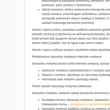
atvažiuojančių transporto priemonių žibintams), turi
priemonė, kelio ženklus ir ženklinimą.
Vaizdo kameros, skirtos mokomosios transporto prie
vaizdo kamera, esant blogam apšvietimui, priebland
transporto priemonės vidaus matytųsi ir mokinio, ir 
valdant mokomąją transporto priemonę.
Vaizdo ir garso įrašus, padarytus praktinio vairavimo įgūdž
perkelti į archyvą (į stacionarų ar nešiojamą kompiuterį, išo
įrašai privalo būti saugomi vienus metus nuo šios įskaitos l
eilinės (kitos) įskaitos, bet ne ilgiau kaip vienus metus.
Vaizdo ir garso įrašymo įrangos naudojimo tvarka aprašyta
Reikalavimai vairavimo mokyklos interneto svetainei
Vairavimo mokykla privalo turėti interneto svetainę, kurioje t
Vairavimo mokyklos administracinės ir mokymo pata
Vadovo ir asmens, atsakingo už vairuotojų mokymą,
Informacija apie mokymo paslaugų kainas.
Teisės vykdyti vairuotojų mokymą suteikimas
Vairavimo mokykla, siekianti vykdyti transporto priemonių v
Nustatytos formos Vairavimo mokyklos, siekiančios v
Deklaracijos forma – „
Reikalavimų vairavimo moky
Vairavimo mokymo aikštelės schemą su mokymo elem