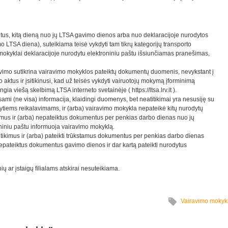
us, kitą dieną nuo jų LTSA gavimo dienos arba nuo deklaracijoje nurodytos
mo LTSA diena), suteikiama teisė vykdyti tam tikrų kategorijų transporto
okyklai deklaracijoje nurodytu elektroniniu paštu išsiunčiamas pranešimas,
vimo sutikrina vairavimo mokyklos pateiktų dokumentų duomenis, nevykstant į
aktus ir įsitikinusi, kad už teisės vykdyti vairuotojų mokymą įforminimą
ia viešą skelbimą LTSA interneto svetainėje ( https://ltsa.lrv.lt ).
šsami (ne visa) informacija, klaidingi duomenys, bet neatitikimai yra nesusiję su
tytiems reikalavimams, ir (arba) vairavimo mokykla nepateikė kitų nurodytų
imus ir (arba) nepateiktus dokumentus per penkias darbo dienas nuo jų
niniu paštu informuoja vairavimo mokyklą.
itikimus ir (arba) pateikti trūkstamus dokumentus per penkias darbo dienas
epateiktus dokumentus gavimo dienos ir dar kartą pateikti nurodytus
 ar įstaigų filialams atskirai nesuteikiama.
Vairavimo mokyk