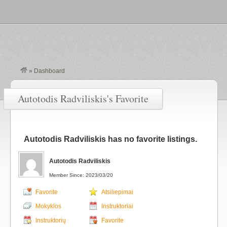
»
Dashboard
Autotodis Radviliskis's Favorite
Autotodis Radviliskis has no favorite listings.
Autotodis Radviliskis
Member Since: 2023/03/20
Favorite
Atsiliepimai
Mokyklos
Instruktoriai
Instruktorių
Favorite