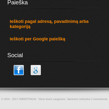
Paieška
Ieškoti pagal adresą, pavadinimą arba
kategoriją
Ieškoti per Google paiešką
Social
© 2010 - 2017 VMREITINGAI - Visos tesės saugomos. Vairavimo mokyklos ir instruktoriai.