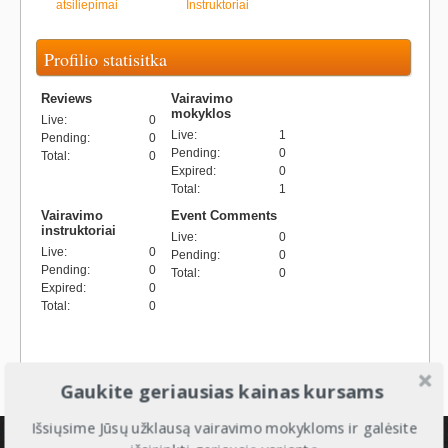
atsiliepimai
Instruktoriai
Profilio statisitka
Reviews
Vairavimo
mokyklos
Live
:
0
Live
:
1
Pending
:
0
Pending
:
0
Total
:
0
Expired
:
0
Total
:
1
Vairavimo
Event Comments
instruktoriai
Live
:
0
Live
:
0
Pending
:
0
Pending
:
0
Total
:
0
Expired
:
0
Total
:
0
Gaukite geriausias kainas kursams
Išsiųsime Jūsų užklausą vairavimo mokykloms ir galėsite