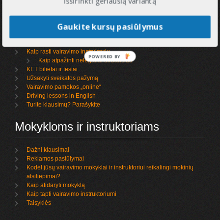
Informacija
išsirinkti geriausią variantą
Gaukite kursų pasiūlymus
Kaip išsirinkti vairavimo mokyklą
Ką rašo mokiniai apie mokyklas ir instruktorius
Vairavimo kursai ir egzaminai
Kaip rasti vairavimo instruktorių
POWERED BY
Kaip atpažinti nelegaliai dirbančius
KET bilietai ir testai
Užsakyti sveikatos pažymą
Vairavimo pamokos „online“
Driving lessons in English
Turite klausimų? Parašykite
Mokykloms ir instruktoriams
Dažni klausimai
Reklamos pasiūlymai
Kodėl jūsų vairavimo mokyklai ir instruktoriui reikalingi mokinių
atsiliepimai?
Kaip atidaryti mokyklą
Kaip tapti vairavimo instruktoriumi
Taisyklės