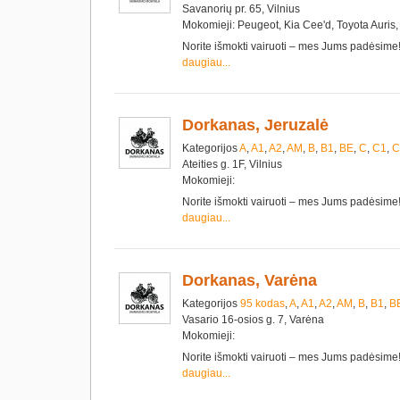
Savanorių pr. 65, Vilnius
Mokomieji: Peugeot, Kia Cee'd, Toyota Auris,
Norite išmokti vairuoti – mes Jums padėsim
daugiau...
Dorkanas, Jeruzalė
Kategorijos
A
,
A1
,
A2
,
AM
,
B
,
B1
,
BE
,
C
,
C1
,
C
Ateities g. 1F, Vilnius
Mokomieji:
Norite išmokti vairuoti – mes Jums padėsim
daugiau...
Dorkanas, Varėna
Kategorijos
95 kodas
,
A
,
A1
,
A2
,
AM
,
B
,
B1
,
B
Vasario 16-osios g. 7, Varėna
Mokomieji:
Norite išmokti vairuoti – mes Jums padėsim
daugiau...