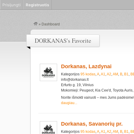
Prisijungti
Registruotis
»
Dashboard
DORKANAS's Favorite
Dorkanas, Lazdynai
Kategorijos
95 kodas
,
A
,
A1
,
A2
,
AM
,
B
,
B1
,
B
info@dorkanas.lt
Erfurto g. 19, Vilnius
Mokomieji: Peugeot, Kia Cee'd, Toyota Auris,
Norite išmokti vairuoti – mes Jums padėsim
daugiau...
Dorkanas, Savanorių pr.
Kategorijos
95 kodas
,
A
,
A1
,
A2
,
AM
,
B
,
B1
,
B