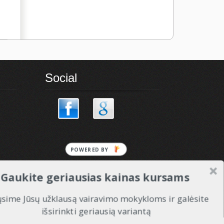
Social
POWERED BY
Gaukite geriausias kainas kursams
ųsime Jūsų užklausą vairavimo mokykloms ir galėsite
išsirinkti geriausią variantą