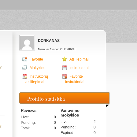
DORKANAS
Member Since: 2015/06/16
Favorite
Atsiliepimai
Mokyklos
Instruktoriai
Instruktorių
Favorite
atsiliepimai
Instruktoriai
Profilio statisitka
Reviews
Vairavimo
mokyklos
Live
:
0
Live
:
2
Pending
:
0
Pending
:
0
Total
:
0
Expired
:
0