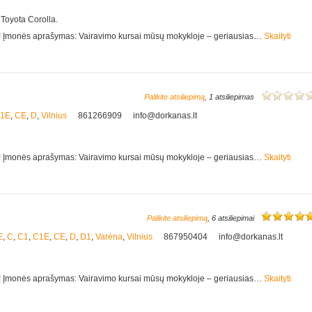
 Toyota Corolla.
e! Įmonės aprašymas: Vairavimo kursai mūsų mokykloje – geriausias…
Skaityti
Palikite atsiliepimą
, 1 atsiliepimas
1E
,
CE
,
D
,
Vilnius
861266909
info@dorkanas.lt
e! Įmonės aprašymas: Vairavimo kursai mūsų mokykloje – geriausias…
Skaityti
Palikite atsiliepimą
, 6 atsiliepimai
E
,
C
,
C1
,
C1E
,
CE
,
D
,
D1
,
Varėna
,
Vilnius
867950404
info@dorkanas.lt
e! Įmonės aprašymas: Vairavimo kursai mūsų mokykloje – geriausias…
Skaityti