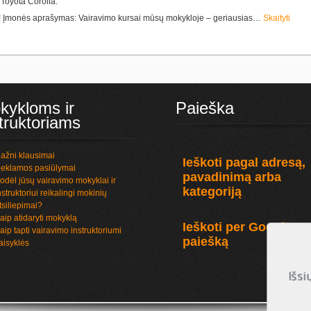
 Toyota Corolla.
e! Įmonės aprašymas: Vairavimo kursai mūsų mokykloje – geriausias…
Skaityti
kykloms ir
Paieška
truktoriams
ažni klausimai
Ieškoti pagal adresą,
eklamos pasiūlymai
pavadinimą arba
odėl jūsų vairavimo mokyklai ir
kategoriją
nstruktoriui reikalingi mokinių
tsiliepimai?
aip atidaryti mokyklą
Ieškoti per Google
aip tapti vairavimo instruktoriumi
paiešką
aisyklės
Išsi