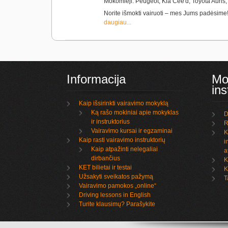
Mokomieji: Peugeot, Kia Cee'd, Toyota Auris,
Norite išmokti vairuoti – mes Jums padėsim
daugiau...
Informacija
Mo
ins
Kaip išsirinkti vairavimo mokyklą
Ką rašo mokiniai apie mokyklas
D
ir instruktorius
R
Vairavimo kursai ir egzaminai
K
Kaip rasti vairavimo instruktorių
i
Kaip atpažinti nelegaliai
a
dirbančius
K
KET bilietai ir testai
K
Užsakyti sveikatos pažymą
T
Vairavimo pamokos „online“
Driving lessons in English
Turite klausimų? Parašykite