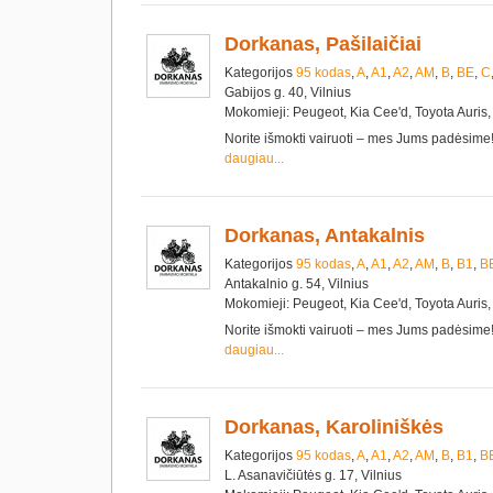
Dorkanas, Pašilaičiai
Kategorijos
95 kodas
,
A
,
A1
,
A2
,
AM
,
B
,
BE
,
C
Gabijos g. 40, Vilnius
Mokomieji: Peugeot, Kia Cee'd, Toyota Auris,
Norite išmokti vairuoti – mes Jums padėsim
daugiau...
Dorkanas, Antakalnis
Kategorijos
95 kodas
,
A
,
A1
,
A2
,
AM
,
B
,
B1
,
B
Antakalnio g. 54, Vilnius
Mokomieji: Peugeot, Kia Cee'd, Toyota Auris,
Norite išmokti vairuoti – mes Jums padėsim
daugiau...
Dorkanas, Karoliniškės
Kategorijos
95 kodas
,
A
,
A1
,
A2
,
AM
,
B
,
B1
,
B
L. Asanavičiūtės g. 17, Vilnius