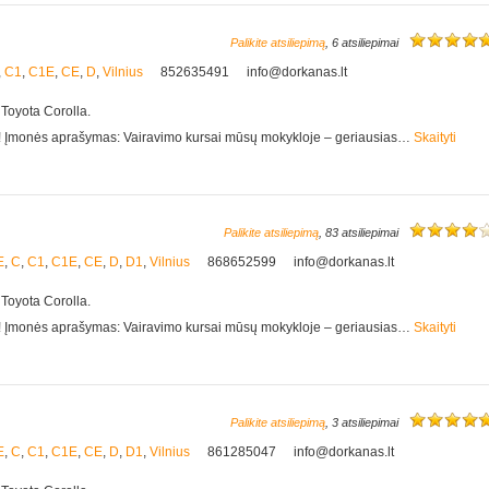
Palikite atsiliepimą
, 6 atsiliepimai
,
C1
,
C1E
,
CE
,
D
,
Vilnius
852635491
info@dorkanas.lt
 Toyota Corolla.
e! Įmonės aprašymas: Vairavimo kursai mūsų mokykloje – geriausias…
Skaityti
Palikite atsiliepimą
, 83 atsiliepimai
E
,
C
,
C1
,
C1E
,
CE
,
D
,
D1
,
Vilnius
868652599
info@dorkanas.lt
 Toyota Corolla.
e! Įmonės aprašymas: Vairavimo kursai mūsų mokykloje – geriausias…
Skaityti
Palikite atsiliepimą
, 3 atsiliepimai
E
,
C
,
C1
,
C1E
,
CE
,
D
,
D1
,
Vilnius
861285047
info@dorkanas.lt