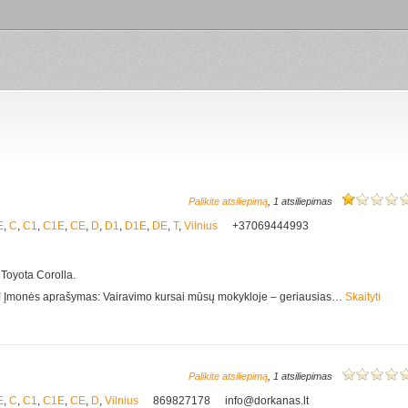
Palikite atsiliepimą
, 1 atsiliepimas
E
,
C
,
C1
,
C1E
,
CE
,
D
,
D1
,
D1E
,
DE
,
T
,
Vilnius
+37069444993
 Toyota Corolla.
e! Įmonės aprašymas: Vairavimo kursai mūsų mokykloje – geriausias…
Skaityti
Palikite atsiliepimą
, 1 atsiliepimas
E
,
C
,
C1
,
C1E
,
CE
,
D
,
Vilnius
869827178
info@dorkanas.lt