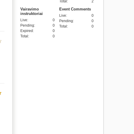
Total
:
2
Vairavimo
Event Comments
instruktoriai
Live
:
0
Live
:
0
Pending
:
0
Pending
:
0
Total
:
0
Expired
:
0
Total
:
0