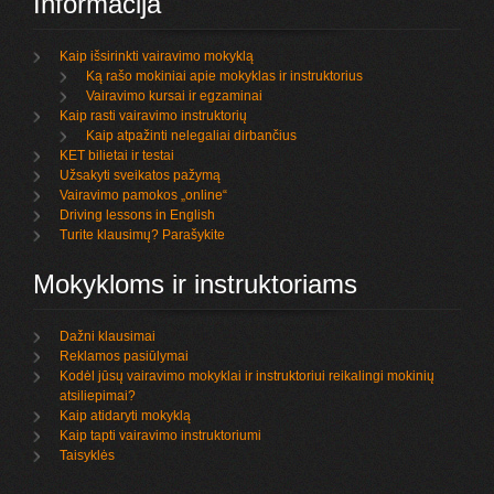
Informacija
Kaip išsirinkti vairavimo mokyklą
Ką rašo mokiniai apie mokyklas ir instruktorius
Vairavimo kursai ir egzaminai
Kaip rasti vairavimo instruktorių
Kaip atpažinti nelegaliai dirbančius
KET bilietai ir testai
Užsakyti sveikatos pažymą
Vairavimo pamokos „online“
Driving lessons in English
Turite klausimų? Parašykite
Mokykloms ir instruktoriams
Dažni klausimai
Reklamos pasiūlymai
Kodėl jūsų vairavimo mokyklai ir instruktoriui reikalingi mokinių
atsiliepimai?
Kaip atidaryti mokyklą
Kaip tapti vairavimo instruktoriumi
Taisyklės