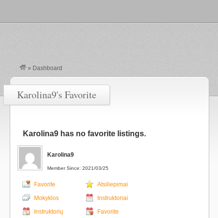
»
Dashboard
Karolina9's Favorite
Karolina9 has no favorite listings.
Karolina9
Member Since: 2021/03/25
Favorite
Atsiliepimai
Mokyklos
Instruktoriai
Instruktorių
Favorite