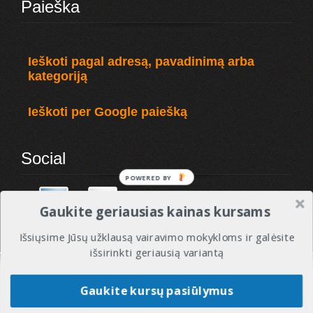
Paieška
Ieškoti pagal adresą, pavadinimą arba
kategoriją
Ieškoti per Google paiešką
Social
POWERED BY
Gaukite geriausias kainas kursams
Išsiųsime Jūsų užklausą vairavimo mokykloms ir galėsite
išsirinkti geriausią variantą
© 2010 - 2017 VMREITINGAI - Visos tesės saugomos. Vairavimo mokyklos ir instruktoriai.
Gaukite kursų pasiūlymus