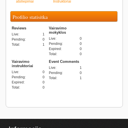
atsiliepimai
Instruktoriai
Profilio statisitka
Reviews
Vairavimo
mokyklos
Live
:
1
Live
:
0
Pending
:
0
Pending
:
0
Total
:
1
Expired
:
0
Total
:
0
Vairavimo
Event Comments
instruktoriai
Live
:
1
Live
:
0
Pending
:
0
Pending
:
0
Total
:
1
Expired
:
0
Total
:
0