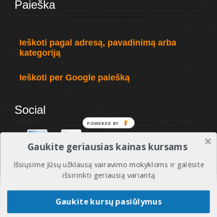
Paieška
Ieškoti pagal adresą, pavadinimą arba
kategoriją
Ieškoti per Google paiešką
Social
POWERED BY
Gaukite geriausias kainas kursams
Išsiųsime Jūsų užklausą vairavimo mokykloms ir galėsite
išsirinkti geriausią variantą
© 2010 - 2017 VMREITINGAI - Visos tesės saugomos. Vairavimo mokyklos ir instruktoriai.
Gaukite kursų pasiūlymus