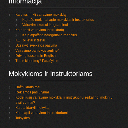
Informacija
Kaip išsirinkti vairavimo mokyklą
Ką rašo mokiniai apie mokyklas ir instruktorius
Vairavimo kursai ir egzaminai
Kaip rasti vairavimo instruktorių
Kaip atpažinti nelegaliai dirbančius
KET bilietai ir testai
Užsakyti sveikatos pažymą
Vairavimo pamokos „online“
Driving lessons in English
Turite klausimų? Parašykite
Mokykloms ir instruktoriams
Dažni klausimai
Reklamos pasiūlymai
Kodėl jūsų vairavimo mokyklai ir instruktoriui reikalingi mokinių
atsiliepimai?
Kaip atidaryti mokyklą
Kaip tapti vairavimo instruktoriumi
Taisyklės