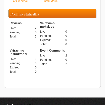
atsiliepimai
Instruktoriai
Profilio statisitka
Reviews
Vairavimo
mokyklos
Live
:
2
Live
:
0
Pending
:
0
Pending
:
0
Total
:
2
Expired
:
0
Total
:
0
Vairavimo
Event Comments
instruktoriai
Live
:
2
Live
:
0
Pending
:
0
Pending
:
0
Total
:
2
Expired
:
0
Total
:
0