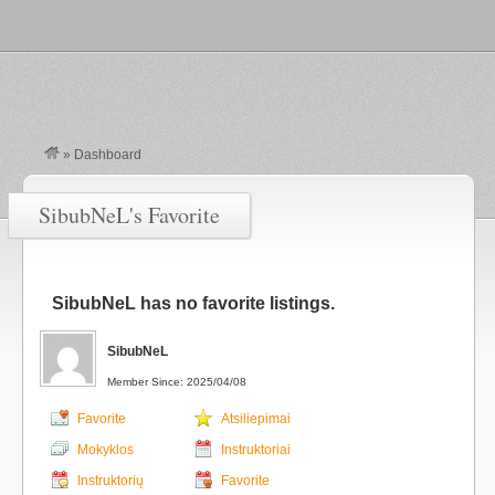
»
Dashboard
SibubNeL's Favorite
SibubNeL has no favorite listings.
SibubNeL
Member Since: 2025/04/08
Favorite
Atsiliepimai
Mokyklos
Instruktoriai
Instruktorių
Favorite