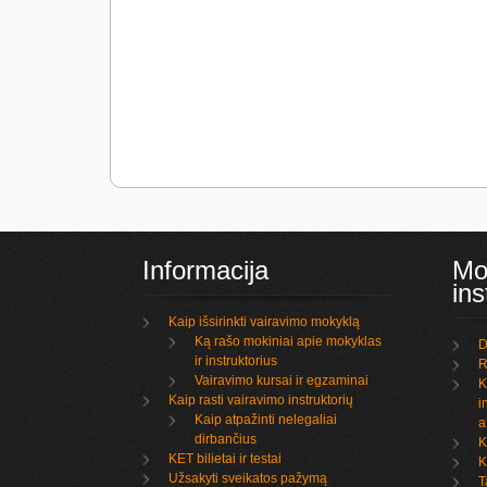
Informacija
Mo
ins
Kaip išsirinkti vairavimo mokyklą
Ką rašo mokiniai apie mokyklas
D
ir instruktorius
R
Vairavimo kursai ir egzaminai
K
Kaip rasti vairavimo instruktorių
i
Kaip atpažinti nelegaliai
a
dirbančius
K
KET bilietai ir testai
K
Užsakyti sveikatos pažymą
T