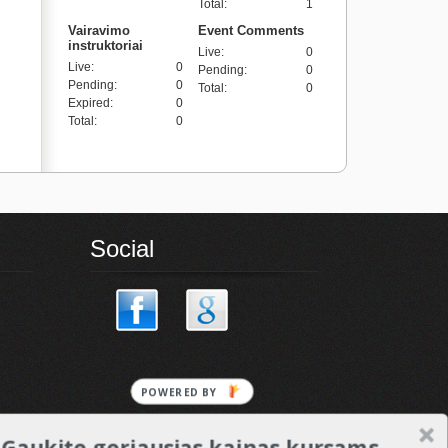
Total
:
1
Vairavimo
Event Comments
instruktoriai
Live
:
0
Live
:
0
Pending
:
0
Pending
:
0
Total
:
0
Expired
:
0
Total
:
0
Social
POWERED BY
Gaukite geriausias kainas kursams