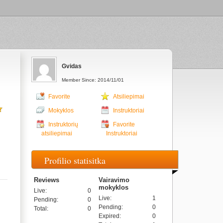
Gvidas
Member Since: 2014/11/01
Favorite
Atsiliepimai
Mokyklos
Instruktoriai
Instruktorių
Favorite
atsiliepimai
Instruktoriai
Profilio statisitka
Reviews
Vairavimo
mokyklos
Live
:
0
Live
:
1
Pending
:
0
Pending
:
0
Total
:
0
Expired
:
0