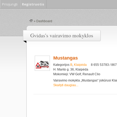
Prisijungti
Registruotis
»
Dashboard
Gvidas's vairavimo mokyklos
Mustangas
Kategorijos
B
,
Klaipėda
8 655 53783 / 86
H. Manto g. 36, Klaipėda
Mokomieji: VW Golf, Renault Clio
Vairavimo mokykla „Mustangas“ įsikūrusi Kl
Skaityti daugiau...