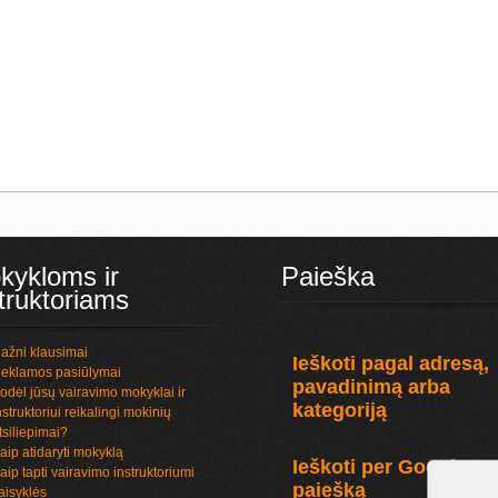
kykloms ir
Paieška
truktoriams
ažni klausimai
Ieškoti pagal adresą,
eklamos pasiūlymai
pavadinimą arba
odėl jūsų vairavimo mokyklai ir
kategoriją
nstruktoriui reikalingi mokinių
tsiliepimai?
aip atidaryti mokyklą
Ieškoti per Google
aip tapti vairavimo instruktoriumi
paiešką
aisyklės