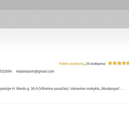
Palikite atsiliepimą
, 29 atsiliepimai
7532694
klaipedavm@gmail.com
aipėdoje H. Manto g. 36 A (Vilhelmo pasažas). Vairavimo mokykla „Mustangas“…