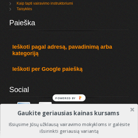
Kaip tapti vairavimo instruktoriumi
Taisyklės
Paieška
Ieškoti pagal adresą, pavadinimą arba
kategoriją
Ieškoti per Google paiešką
Social
POWERED BY
Gaukite geriausias kainas kursams
Išsiųsime Jūsų užklausą vairavimo mokykloms ir galėsite
išsirinkti geriausią variantą