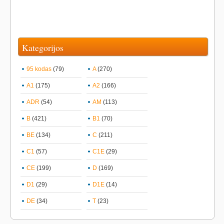
Kategorijos
95 kodas
(79)
A
(270)
A1
(175)
A2
(166)
ADR
(54)
AM
(113)
B
(421)
B1
(70)
BE
(134)
C
(211)
C1
(57)
C1E
(29)
CE
(199)
D
(169)
D1
(29)
D1E
(14)
DE
(34)
T
(23)