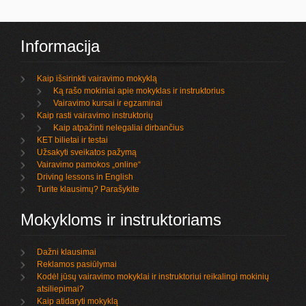
Informacija
Kaip išsirinkti vairavimo mokyklą
Ką rašo mokiniai apie mokyklas ir instruktorius
Vairavimo kursai ir egzaminai
Kaip rasti vairavimo instruktorių
Kaip atpažinti nelegaliai dirbančius
KET bilietai ir testai
Užsakyti sveikatos pažymą
Vairavimo pamokos „online“
Driving lessons in English
Turite klausimų? Parašykite
Mokykloms ir instruktoriams
Dažni klausimai
Reklamos pasiūlymai
Kodėl jūsų vairavimo mokyklai ir instruktoriui reikalingi mokinių
atsiliepimai?
Kaip atidaryti mokyklą