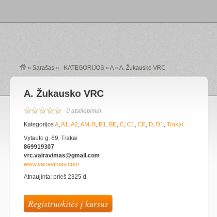
»
Sąrašas
»
- KATEGORIJOS
»
A
»
A. Žukausko VRC
A. Žukausko VRC
0 atsiliepimai
Kategorijos
A
,
A1
,
A2
,
AM
,
B
,
B1
,
BE
,
C
,
C1
,
CE
,
D
,
D1
,
Trakai
Vytauto g. 69, Trakai
869919307
vrc.vairavimas@gmail.com
www.vairavimas.com
Atnaujinta: prieš 2325 d.
Registruokitės į kursus