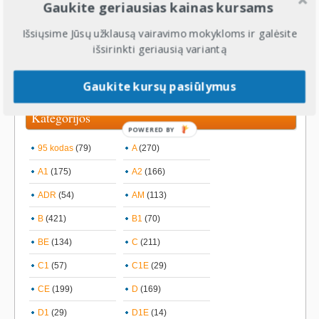
Gaukite geriausias kainas kursams
Žymės:
Fabijoniškės
,
papildomas vairuotojų mokymas
,
papildomos vairavimo pamokos
,
vairavimo kursai
,
Vairavimo
Išsiųsime Jūsų užklausą vairavimo mokykloms ir galėsite
mokykla
,
vairavimo mokyklos
,
vairavimo pamokos
,
Vilnius
išsirinkti geriausią variantą
Gaukite kursų pasiūlymus
Kategorijos
POWERED BY
95 kodas
(79)
A
(270)
A1
(175)
A2
(166)
ADR
(54)
AM
(113)
B
(421)
B1
(70)
BE
(134)
C
(211)
C1
(57)
C1E
(29)
CE
(199)
D
(169)
D1
(29)
D1E
(14)