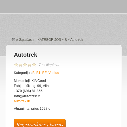
»
Sąrašas
»
- KATEGORIJOS
»
B
»
Autotrek
Autotrek
7 atsiliepimai
Kategorijos
B
,
B1
,
BE
,
Vilnius
Mokomieji: KIA Ceed
Fabijoniškių g. 99, Vilnius
+370 (696) 81 355
info@autotrek.lt
autotrek.lt/
Atnaujinta: prieš 1627 d.
Registruokitės į kursus