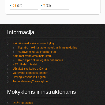
DE
(34)
T
(23)
Informacija
Kaip išsirinkti vairavimo mokyklą
Ką rašo mokiniai apie mokyklas ir instruktorius
Vairavimo kursai ir egzaminai
Kaip rasti vairavimo instruktorių
Kaip atpažinti nelegaliai dirbančius
KET bilietai ir testai
Užsakyti sveikatos pažymą
Vairavimo pamokos „online“
Driving lessons in English
Turite klausimų? Parašykite
Mokykloms ir instruktoriams
Dažni klausimai