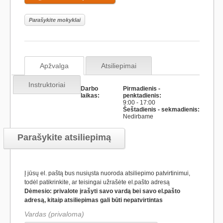
Parašykite mokyklai
Apžvalga
Atsiliepimai
Instruktoriai
Darbo
Pirmadienis -
laikas:
penktadienis:
Šeštadienis - sekmadienis:
Nedirbame
Parašykite atsiliepimą
Į jūsų el. paštą bus nusiųsta nuoroda atsiliepimo patvirtinimui,
todėl patikrinkite, ar teisingai užrašėte el.pašto adresą
Dėmesio: privalote įrašyti savo vardą bei savo el.pašto
adresą, kitaip atsiliepimas gali būti nepatvirtintas
Vardas (privaloma)