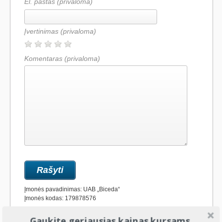
El. paštas (privaloma)
Įvertinimas
(privaloma)
Komentaras
(privaloma)
Įmonės pavadinimas: UAB „Biceda“
Įmonės kodas: 179878576
Gaukite geriausias kainas kursams