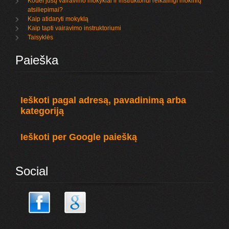
Kodėl jūsų vairavimo mokyklai ir instruktoriui reikalingi mokinių
atsiliepimai?
Kaip atidaryti mokyklą
Kaip tapti vairavimo instruktoriumi
Taisyklės
Paieška
Ieškoti pagal adresą, pavadinimą arba
kategoriją
Ieškoti per Google paiešką
Social