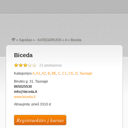
»
Sąrašas
»
- KATEGORIJOS
»
A
»
Biceda
Biceda
15 atsiliepimai
Kategorijos
A
,
A1
,
A2
,
B
,
BE
,
C
,
C1
,
CE
,
D
,
Tauragė
Birutės g. 31, Tauragė
865025530
info@biceda.lt
www.biceda.lt
Atnaujinta: prieš 3310 d.
Registruokitės į kursus