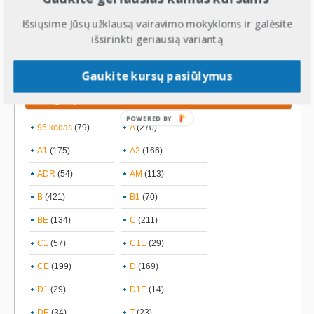
Žymės:
papildomos vairavimo pamokos
,
Tauragė
,
Tauragės
vairavimo mokyklos
,
vairavimo kursai
,
Vairavimo mokykla
,
Išsiųsime Jūsų užklausą vairavimo mokykloms ir galėsite
vairavimo pamokos
išsirinkti geriausią variantą
Gaukite kursų pasiūlymus
Kategorijos
POWERED BY
95 kodas
(79)
A
(270)
A1
(175)
A2
(166)
ADR
(54)
AM
(113)
B
(421)
B1
(70)
BE
(134)
C
(211)
C1
(57)
C1E
(29)
CE
(199)
D
(169)
D1
(29)
D1E
(14)
DE
(34)
T
(23)