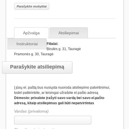
Parašykite mokyklai
Apžvalga
Atsiliepimai
Instruktoriai
Filialai:
Birutės g. 31, Tauragė
Pramonės g. 30, Tauragė
Parašykite atsiliepimą
Į jūsų el. paštą bus nusiųsta nuoroda atsiliepimo patvirtinimui,
todėl patikrinkite, ar teisingai užrašėte el.pašto adresą
Dėmesio: privalote įrašyti savo vardą bei savo el.pašto
adresą, kitaip atsiliepimas gali būti nepatvirtintas
Vardas (privaloma)