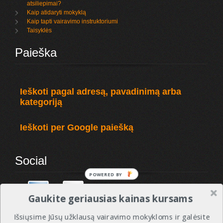
atsiliepimai?
Kaip atidaryti mokyklą
Kaip tapti vairavimo instruktoriumi
Taisyklės
Paieška
Ieškoti pagal adresą, pavadinimą arba
kategoriją
Ieškoti per Google paiešką
Social
POWERED BY
Gaukite geriausias kainas kursams
Išsiųsime Jūsų užklausą vairavimo mokykloms ir galėsite