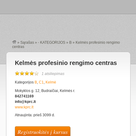
»
Sąrašas
»
- KATEGORIJOS
»
B
»
Kelmės profesinio rengimo
centras
Kelmės profesinio rengimo centras
1 atsiliepimas
Kategorijos
B
,
C1
,
Kelmė
Mokyklos g. 12, Budraičiai, Kelmės r.
842741169
info@kprc.lt
www.kprc.lt
Atnaujinta: prieš 3099 d.
Registruokitės į kursus