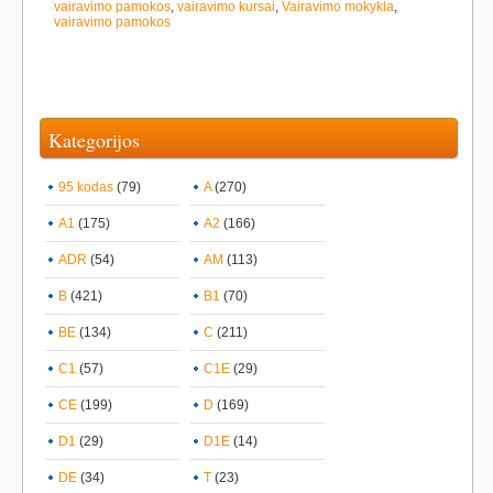
vairavimo pamokos
,
vairavimo kursai
,
Vairavimo mokykla
,
vairavimo pamokos
Kategorijos
95 kodas
(79)
A
(270)
A1
(175)
A2
(166)
ADR
(54)
AM
(113)
B
(421)
B1
(70)
BE
(134)
C
(211)
C1
(57)
C1E
(29)
CE
(199)
D
(169)
D1
(29)
D1E
(14)
DE
(34)
T
(23)