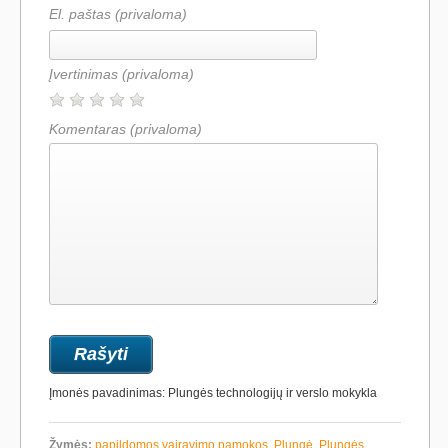
El. paštas (privaloma)
Įvertinimas
(privaloma)
Komentaras
(privaloma)
Įmonės pavadinimas: Plungės technologijų ir verslo mokykla
Žymės:
papildomos vairavimo pamokos
,
Plungė
,
Plungės