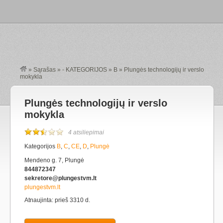
»
Sąrašas
»
- KATEGORIJOS
»
B
»
Plungės technologijų ir verslo
mokykla
Plungės technologijų ir verslo
mokykla
4 atsiliepimai
Kategorijos
B
,
C
,
CE
,
D
,
Plungė
Mendeno g. 7, Plungė
844872347
sekretore@plungestvm.lt
plungestvm.lt
Atnaujinta: prieš 3310 d.