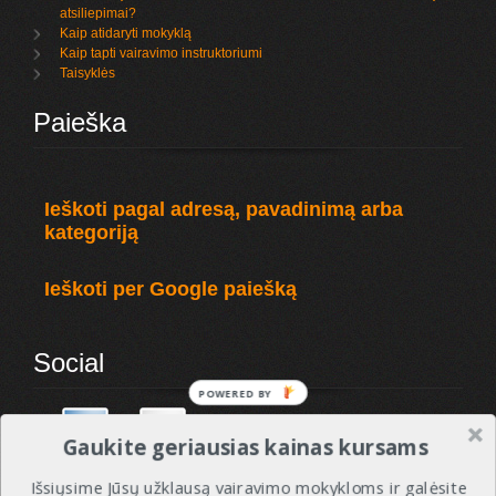
atsiliepimai?
Kaip atidaryti mokyklą
Kaip tapti vairavimo instruktoriumi
Taisyklės
Paieška
Ieškoti pagal adresą, pavadinimą arba
kategoriją
Ieškoti per Google paiešką
Social
POWERED BY
Gaukite geriausias kainas kursams
Išsiųsime Jūsų užklausą vairavimo mokykloms ir galėsite