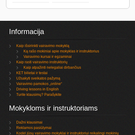
Informacija
Kaip išsirinkti vairavimo mokyklą
Ką rašo mokiniai apie mokyklas ir instruktorius
Vairavimo kursai ir egzaminai
Kaip rasti vairavimo instruktorių
Kaip atpažinti nelegaliai dirbančius
KET bilietai ir testai
Užsakyti sveikatos pažymą
Vairavimo pamokos „online“
Driving lessons in English
Turite klausimų? Parašykite
Mokykloms ir instruktoriams
Dažni klausimai
Reklamos pasiūlymai
Kodėl jūsų vairavimo mokyklai ir instruktoriui reikalingi mokinių