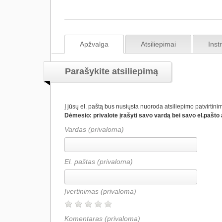
Apžvalga
Atsiliepimai
Inst
Parašykite atsiliepimą
Į jūsų el. paštą bus nusiųsta nuoroda atsiliepimo patvirtinim
Dėmesio: privalote įrašyti savo vardą bei savo el.pašto a
Vardas (privaloma)
El. paštas (privaloma)
Įvertinimas
(privaloma)
Komentaras
(privaloma)