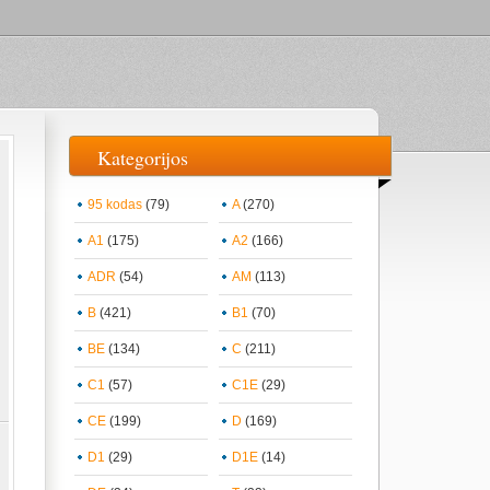
Kategorijos
95 kodas
(79)
A
(270)
A1
(175)
A2
(166)
ADR
(54)
AM
(113)
B
(421)
B1
(70)
BE
(134)
C
(211)
C1
(57)
C1E
(29)
CE
(199)
D
(169)
D1
(29)
D1E
(14)