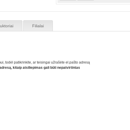
ruktoriai
Filialai
ui, todėl patikrinkite, ar teisingai užrašėte el.pašto adresą
dresą, kitaip atsiliepimas gali būti nepatvirtintas