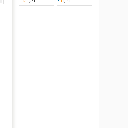
DE
(34)
T
(23)