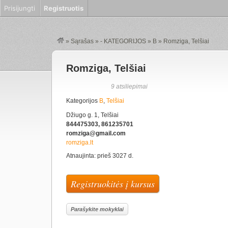
Prisijungti
Registruotis
»
Sąrašas
»
- KATEGORIJOS
»
B
»
Romziga, Telšiai
Romziga, Telšiai
9 atsiliepimai
Kategorijos
B
,
Telšiai
Džiugo g. 1, Telšiai
844475303, 861235701
romziga@gmail.com
romziga.lt
Atnaujinta: prieš 3027 d.
Registruokitės į kursus
Parašykite mokyklai