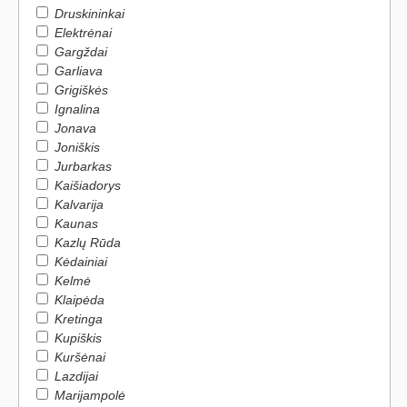
Druskininkai
Elektrėnai
Gargždai
Garliava
Grigiškės
Ignalina
Jonava
Joniškis
Jurbarkas
Kaišiadorys
Kalvarija
Kaunas
Kazlų Rūda
Kėdainiai
Kelmė
Klaipėda
Kretinga
Kupiškis
Kuršėnai
Lazdijai
Marijampolė