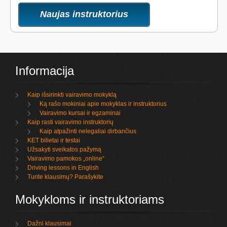
Naujas instruktorius
Informacija
Kaip išsirinkti vairavimo mokyklą
Ką rašo mokiniai apie mokyklas ir instruktorius
Vairavimo kursai ir egzaminai
Kaip rasti vairavimo instruktorių
Kaip atpažinti nelegaliai dirbančius
KET bilietai ir testai
Užsakyti sveikatos pažymą
Vairavimo pamokos „online“
Driving lessons in English
Turite klausimų? Parašykite
Mokykloms ir instruktoriams
Dažni klausimai