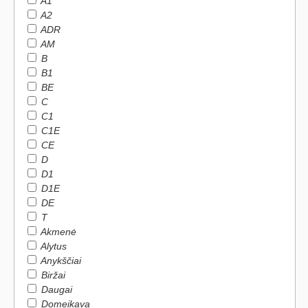
A1
A2
ADR
AM
B
B1
BE
C
C1
C1E
CE
D
D1
D1E
DE
T
Akmenė
Alytus
Anykščiai
Biržai
Daugai
Domeikava