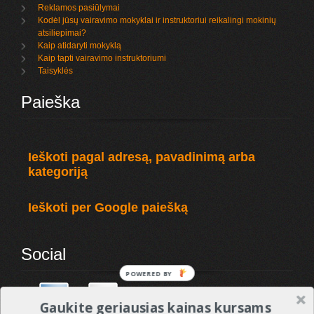
Reklamos pasiūlymai
Kodėl jūsų vairavimo mokyklai ir instruktoriui reikalingi mokinių
atsiliepimai?
Kaip atidaryti mokyklą
Kaip tapti vairavimo instruktoriumi
Taisyklės
Paieška
Ieškoti pagal adresą, pavadinimą arba
kategoriją
Ieškoti per Google paiešką
Social
POWERED BY
Gaukite geriausias kainas kursams