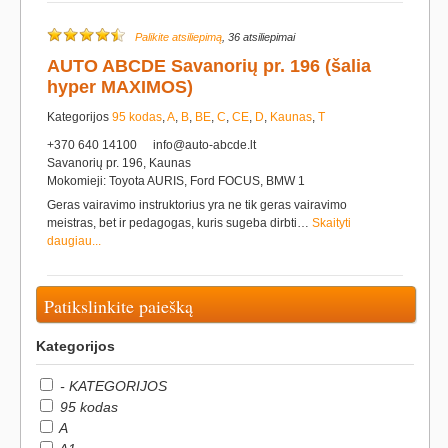
Palikite atsiliepimą
, 36 atsiliepimai
AUTO ABCDE Savanorių pr. 196 (šalia
hyper MAXIMOS)
Kategorijos
95 kodas
,
A
,
B
,
BE
,
C
,
CE
,
D
,
Kaunas
,
T
+370 640 14100
info@auto-abcde.lt
Savanorių pr. 196, Kaunas
Mokomieji: Toyota AURIS, Ford FOCUS, BMW 1
Geras vairavimo instruktorius yra ne tik geras vairavimo
meistras, bet ir pedagogas, kuris sugeba dirbti…
Skaityti
daugiau...
Patikslinkite paiešką
Kategorijos
- KATEGORIJOS
95 kodas
A