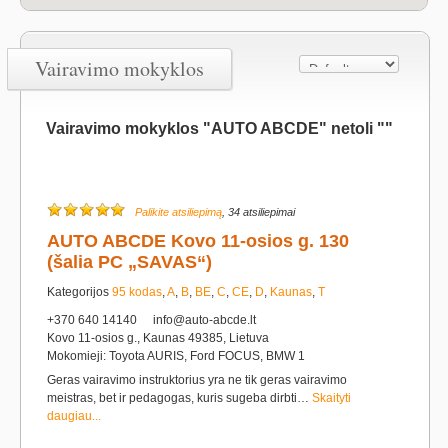
Vairavimo mokyklos
Vairavimo mokyklos "AUTO ABCDE" netoli ""
Palikite atsiliepimą
, 34 atsiliepimai
AUTO ABCDE Kovo 11-osios g. 130
(šalia PC „SAVAS“)
Kategorijos
95 kodas
,
A
,
B
,
BE
,
C
,
CE
,
D
,
Kaunas
,
T
+370 640 14140
info@auto-abcde.lt
Kovo 11-osios g., Kaunas 49385, Lietuva
Mokomieji: Toyota AURIS, Ford FOCUS, BMW 1
Geras vairavimo instruktorius yra ne tik geras vairavimo
meistras, bet ir pedagogas, kuris sugeba dirbti…
Skaityti
daugiau...