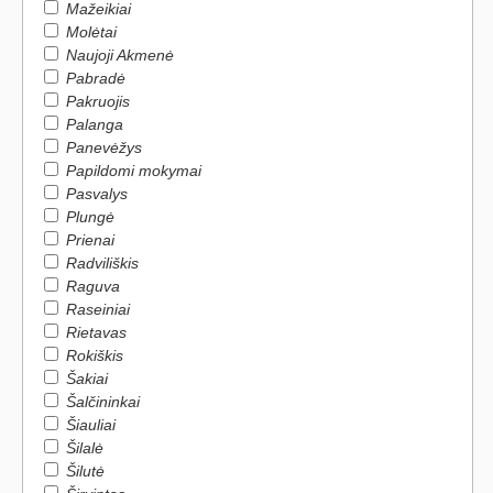
Mažeikiai
Molėtai
Naujoji Akmenė
Pabradė
Pakruojis
Palanga
Panevėžys
Papildomi mokymai
Pasvalys
Plungė
Prienai
Radviliškis
Raguva
Raseiniai
Rietavas
Rokiškis
Šakiai
Šalčininkai
Šiauliai
Šilalė
Šilutė