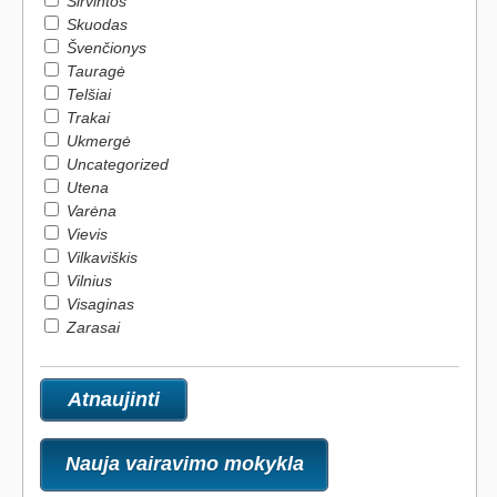
Širvintos
Skuodas
Švenčionys
Tauragė
Telšiai
Trakai
Ukmergė
Uncategorized
Utena
Varėna
Vievis
Vilkaviškis
Vilnius
Visaginas
Zarasai
Nauja vairavimo mokykla