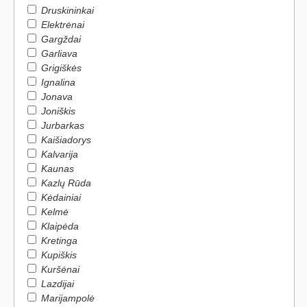
Druskininkai
Elektrėnai
Gargždai
Garliava
Grigiškės
Ignalina
Jonava
Joniškis
Jurbarkas
Kaišiadorys
Kalvarija
Kaunas
Kazlų Rūda
Kėdainiai
Kelmė
Klaipėda
Kretinga
Kupiškis
Kuršėnai
Lazdijai
Marijampolė