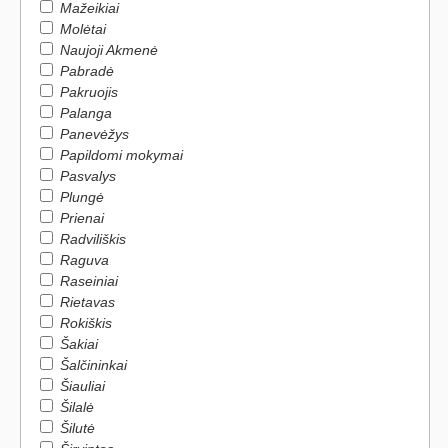
Mažeikiai
Molėtai
Naujoji Akmenė
Pabradė
Pakruojis
Palanga
Panevėžys
Papildomi mokymai
Pasvalys
Plungė
Prienai
Radviliškis
Raguva
Raseiniai
Rietavas
Rokiškis
Šakiai
Šalčininkai
Šiauliai
Šilalė
Šilutė