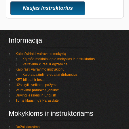
Naujas instruktorius
Informacija
Kaip išsirinkti vairavimo mokyklą
Ką rašo mokiniai apie mokyklas ir instruktorius
Vairavimo kursai ir egzaminai
Kaip rasti vairavimo instruktorių
Kaip atpažinti nelegaliai dirbančius
KET bilietai ir testai
Užsakyti sveikatos pažymą
Vairavimo pamokos „online“
Driving lessons in English
Turite klausimų? Parašykite
Mokykloms ir instruktoriams
Dažni klausimai