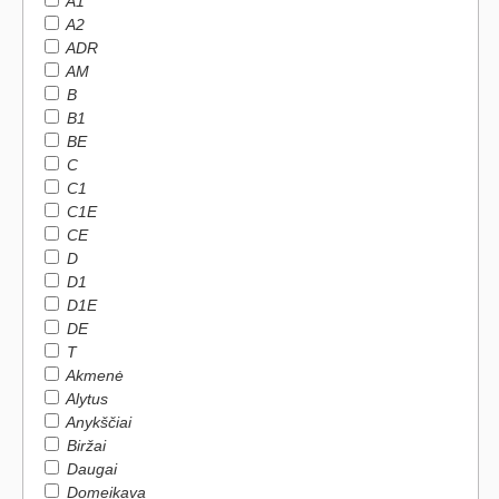
A1
A2
ADR
AM
B
B1
BE
C
C1
C1E
CE
D
D1
D1E
DE
T
Akmenė
Alytus
Anykščiai
Biržai
Daugai
Domeikava