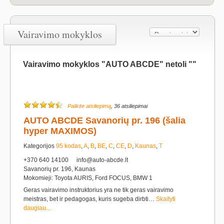
Vairavimo mokyklos
Vairavimo mokyklos "AUTO ABCDE" netoli ""
Palikite atsiliepimą
, 36 atsiliepimai
AUTO ABCDE Savanorių pr. 196 (šalia
hyper MAXIMOS)
Kategorijos
95 kodas
,
A
,
B
,
BE
,
C
,
CE
,
D
,
Kaunas
,
T
+370 640 14100
info@auto-abcde.lt
Savanorių pr. 196, Kaunas
Mokomieji: Toyota AURIS, Ford FOCUS, BMW 1
Geras vairavimo instruktorius yra ne tik geras vairavimo
meistras, bet ir pedagogas, kuris sugeba dirbti…
Skaityti
daugiau...