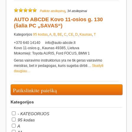
Palikite atsiliepimą
, 34 atsiliepimai
AUTO ABCDE Kovo 11-osios g. 130
(šalia PC „SAVAS“)
Kategorijos
95 kodas
,
A
,
B
,
BE
,
C
,
CE
,
D
,
Kaunas
,
T
+370 640 14140
info@auto-abcde.lt
Kovo 11-osios g., Kaunas 49385, Lietuva
Mokomieji: Toyota AURIS, Ford FOCUS, BMW 1
Geras vairavimo instruktorius yra ne tik geras vairavimo
meistras, bet ir pedagogas, kuris sugeba dirbti…
Skaityti
daugiau...
Patikslinkite paiešką
Kategorijos
- KATEGORIJOS
95 kodas
A