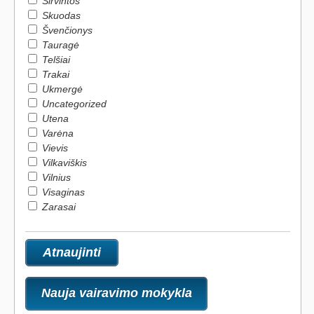
Širvintos
Skuodas
Švenčionys
Tauragė
Telšiai
Trakai
Ukmergė
Uncategorized
Utena
Varėna
Vievis
Vilkaviškis
Vilnius
Visaginas
Zarasai
Nauja vairavimo mokykla