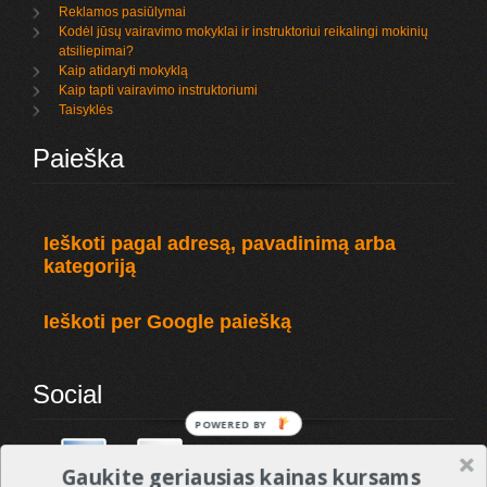
Reklamos pasiūlymai
Kodėl jūsų vairavimo mokyklai ir instruktoriui reikalingi mokinių
atsiliepimai?
Kaip atidaryti mokyklą
Kaip tapti vairavimo instruktoriumi
Taisyklės
Paieška
Ieškoti pagal adresą, pavadinimą arba
kategoriją
Ieškoti per Google paiešką
Social
POWERED
BY
Gaukite geriausias kainas kursams