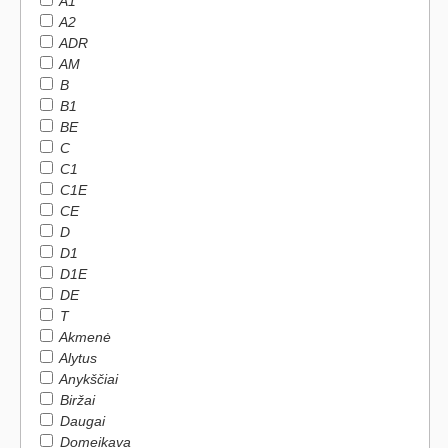
A1
A2
ADR
AM
B
B1
BE
C
C1
C1E
CE
D
D1
D1E
DE
T
Akmenė
Alytus
Anykščiai
Biržai
Daugai
Domeikava