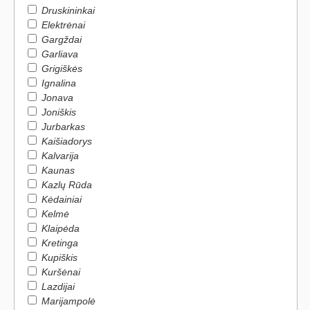
Druskininkai
Elektrėnai
Gargždai
Garliava
Grigiškės
Ignalina
Jonava
Joniškis
Jurbarkas
Kaišiadorys
Kalvarija
Kaunas
Kazlų Rūda
Kėdainiai
Kelmė
Klaipėda
Kretinga
Kupiškis
Kuršėnai
Lazdijai
Marijampolė