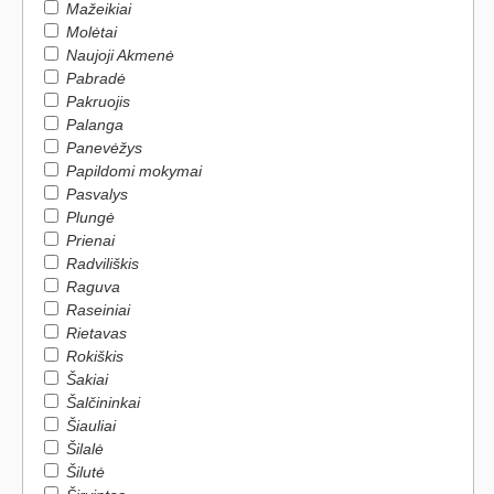
Mažeikiai
Molėtai
Naujoji Akmenė
Pabradė
Pakruojis
Palanga
Panevėžys
Papildomi mokymai
Pasvalys
Plungė
Prienai
Radviliškis
Raguva
Raseiniai
Rietavas
Rokiškis
Šakiai
Šalčininkai
Šiauliai
Šilalė
Šilutė