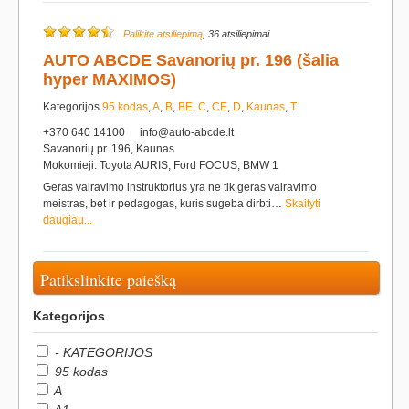
Palikite atsiliepimą
, 36 atsiliepimai
AUTO ABCDE Savanorių pr. 196 (šalia
hyper MAXIMOS)
Kategorijos
95 kodas
,
A
,
B
,
BE
,
C
,
CE
,
D
,
Kaunas
,
T
+370 640 14100
info@auto-abcde.lt
Savanorių pr. 196, Kaunas
Mokomieji: Toyota AURIS, Ford FOCUS, BMW 1
Geras vairavimo instruktorius yra ne tik geras vairavimo
meistras, bet ir pedagogas, kuris sugeba dirbti…
Skaityti
daugiau...
Patikslinkite paiešką
Kategorijos
- KATEGORIJOS
95 kodas
A