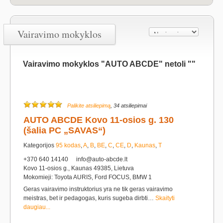
Vairavimo mokyklos
Vairavimo mokyklos "AUTO ABCDE" netoli ""
Palikite atsiliepimą
, 34 atsiliepimai
AUTO ABCDE Kovo 11-osios g. 130
(šalia PC „SAVAS“)
Kategorijos
95 kodas
,
A
,
B
,
BE
,
C
,
CE
,
D
,
Kaunas
,
T
+370 640 14140
info@auto-abcde.lt
Kovo 11-osios g., Kaunas 49385, Lietuva
Mokomieji: Toyota AURIS, Ford FOCUS, BMW 1
Geras vairavimo instruktorius yra ne tik geras vairavimo
meistras, bet ir pedagogas, kuris sugeba dirbti…
Skaityti
daugiau...