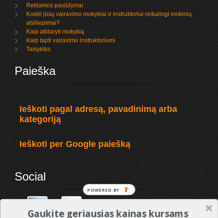
Reklamos pasiūlymai
Kodėl jūsų vairavimo mokyklai ir instruktoriui reikalingi mokinių
atsiliepimai?
Kaip atidaryti mokyklą
Kaip tapti vairavimo instruktoriumi
Taisyklės
Paieška
Ieškoti pagal adresą, pavadinimą arba
kategoriją
Ieškoti per Google paiešką
Social
POWERED BY
Gaukite geriausias kainas kursams