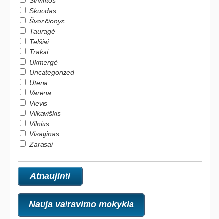
Širvintos
Skuodas
Švenčionys
Tauragė
Telšiai
Trakai
Ukmergė
Uncategorized
Utena
Varėna
Vievis
Vilkaviškis
Vilnius
Visaginas
Zarasai
Nauja vairavimo mokykla