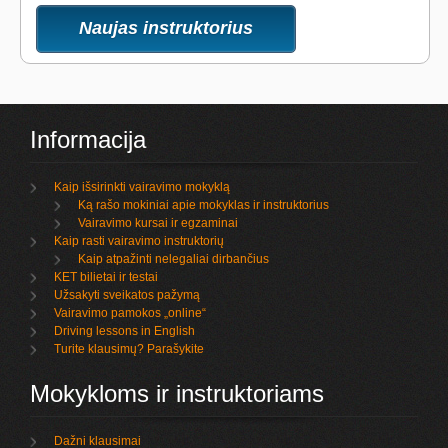
Naujas instruktorius
Informacija
Kaip išsirinkti vairavimo mokyklą
Ką rašo mokiniai apie mokyklas ir instruktorius
Vairavimo kursai ir egzaminai
Kaip rasti vairavimo instruktorių
Kaip atpažinti nelegaliai dirbančius
KET bilietai ir testai
Užsakyti sveikatos pažymą
Vairavimo pamokos „online“
Driving lessons in English
Turite klausimų? Parašykite
Mokykloms ir instruktoriams
Dažni klausimai