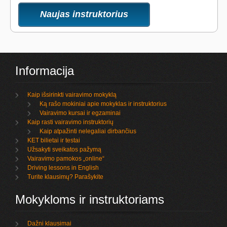
Naujas instruktorius
Informacija
Kaip išsirinkti vairavimo mokyklą
Ką rašo mokiniai apie mokyklas ir instruktorius
Vairavimo kursai ir egzaminai
Kaip rasti vairavimo instruktorių
Kaip atpažinti nelegaliai dirbančius
KET bilietai ir testai
Užsakyti sveikatos pažymą
Vairavimo pamokos „online“
Driving lessons in English
Turite klausimų? Parašykite
Mokykloms ir instruktoriams
Dažni klausimai