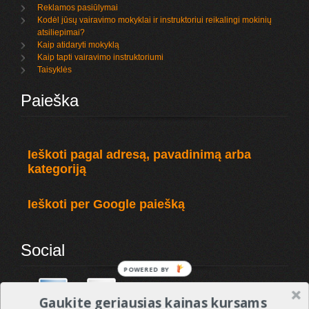
Reklamos pasiūlymai
Kodėl jūsų vairavimo mokyklai ir instruktoriui reikalingi mokinių
atsiliepimai?
Kaip atidaryti mokyklą
Kaip tapti vairavimo instruktoriumi
Taisyklės
Paieška
Ieškoti pagal adresą, pavadinimą arba
kategoriją
Ieškoti per Google paiešką
Social
POWERED BY
Gaukite geriausias kainas kursams