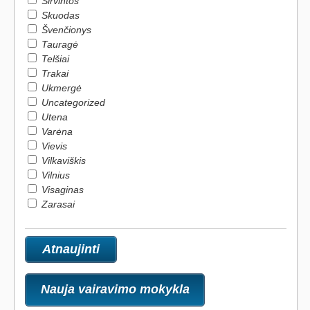
Širvintos
Skuodas
Švenčionys
Tauragė
Telšiai
Trakai
Ukmergė
Uncategorized
Utena
Varėna
Vievis
Vilkaviškis
Vilnius
Visaginas
Zarasai
Nauja vairavimo mokykla