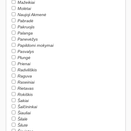
Mažeikiai
Molėtai
Naujoji Akmenė
Pabradė
Pakruojis
Palanga
Panevėžys
Papildomi mokymai
Pasvalys
Plungė
Prienai
Radviliškis
Raguva
Raseiniai
Rietavas
Rokiškis
Šakiai
Šalčininkai
Šiauliai
Šilalė
Šilutė