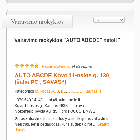
Vairavimo mokyklos
Vairavimo mokyklos "AUTO ABCDE" netoli ""
Palikite atsiliepimą
, 34 atsiliepimai
AUTO ABCDE Kovo 11-osios g. 130
(šalia PC „SAVAS“)
Kategorijos
95 kodas
,
A
,
B
,
BE
,
C
,
CE
,
D
,
Kaunas
,
T
+370 640 14140
info@auto-abcde.lt
Kovo 11-osios g., Kaunas 49385, Lietuva
Mokomieji: Toyota AURIS, Ford FOCUS, BMW 1
Geras vairavimo instruktorius yra ne tik geras vairavimo
meistras, bet ir pedagogas, kuris sugeba dirbti…
Skaityti
daugiau...