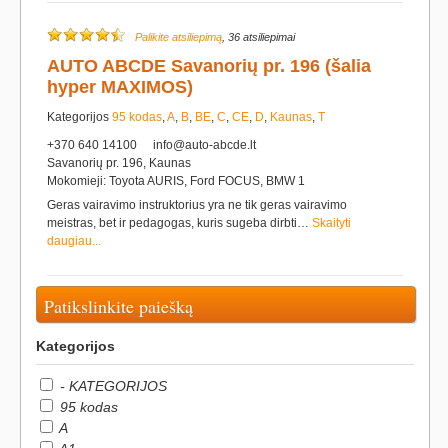
Palikite atsiliepimą
, 36 atsiliepimai
AUTO ABCDE Savanorių pr. 196 (šalia
hyper MAXIMOS)
Kategorijos
95 kodas
,
A
,
B
,
BE
,
C
,
CE
,
D
,
Kaunas
,
T
+370 640 14100
info@auto-abcde.lt
Savanorių pr. 196, Kaunas
Mokomieji: Toyota AURIS, Ford FOCUS, BMW 1
Geras vairavimo instruktorius yra ne tik geras vairavimo
meistras, bet ir pedagogas, kuris sugeba dirbti…
Skaityti
daugiau...
Patikslinkite paiešką
Kategorijos
- KATEGORIJOS
95 kodas
A