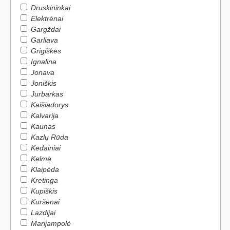
Druskininkai
Elektrėnai
Gargždai
Garliava
Grigiškės
Ignalina
Jonava
Joniškis
Jurbarkas
Kaišiadorys
Kalvarija
Kaunas
Kazlų Rūda
Kėdainiai
Kelmė
Klaipėda
Kretinga
Kupiškis
Kuršėnai
Lazdijai
Marijampolė