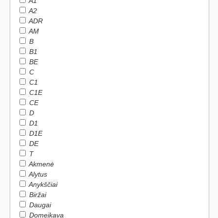
A1
A2
ADR
AM
B
B1
BE
C
C1
C1E
CE
D
D1
D1E
DE
T
Akmenė
Alytus
Anykščiai
Biržai
Daugai
Domeikava