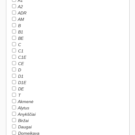
A1
A2
ADR
AM
B
B1
BE
C
C1
C1E
CE
D
D1
D1E
DE
T
Akmenė
Alytus
Anykščiai
Biržai
Daugai
Domeikava