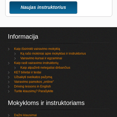
Naujas instruktorius
Informacija
Kaip išsirinkti vairavimo mokyklą
Ką rašo mokiniai apie mokyklas ir instruktorius
Vairavimo kursai ir egzaminai
Kaip rasti vairavimo instruktorių
Kaip atpažinti nelegaliai dirbančius
KET bilietai ir testai
Užsakyti sveikatos pažymą
Vairavimo pamokos „online“
Driving lessons in English
Turite klausimų? Parašykite
Mokykloms ir instruktoriams
Dažni klausimai