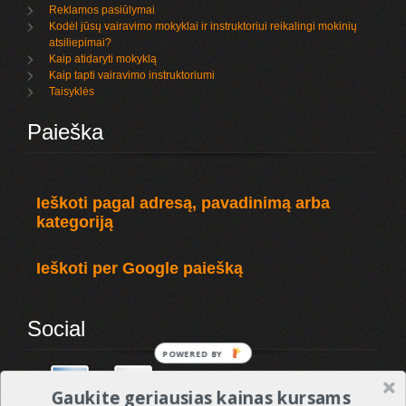
Reklamos pasiūlymai
Kodėl jūsų vairavimo mokyklai ir instruktoriui reikalingi mokinių
atsiliepimai?
Kaip atidaryti mokyklą
Kaip tapti vairavimo instruktoriumi
Taisyklės
Paieška
Ieškoti pagal adresą, pavadinimą arba
kategoriją
Ieškoti per Google paiešką
Social
POWERED BY
Gaukite geriausias kainas kursams