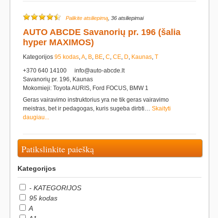
Palikite atsiliepimą
, 36 atsiliepimai
AUTO ABCDE Savanorių pr. 196 (šalia
hyper MAXIMOS)
Kategorijos
95 kodas
,
A
,
B
,
BE
,
C
,
CE
,
D
,
Kaunas
,
T
+370 640 14100
info@auto-abcde.lt
Savanorių pr. 196, Kaunas
Mokomieji: Toyota AURIS, Ford FOCUS, BMW 1
Geras vairavimo instruktorius yra ne tik geras vairavimo
meistras, bet ir pedagogas, kuris sugeba dirbti…
Skaityti
daugiau...
Patikslinkite paiešką
Kategorijos
- KATEGORIJOS
95 kodas
A