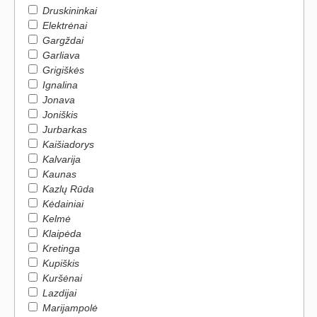
Druskininkai
Elektrėnai
Gargždai
Garliava
Grigiškės
Ignalina
Jonava
Joniškis
Jurbarkas
Kaišiadorys
Kalvarija
Kaunas
Kazlų Rūda
Kėdainiai
Kelmė
Klaipėda
Kretinga
Kupiškis
Kuršėnai
Lazdijai
Marijampolė