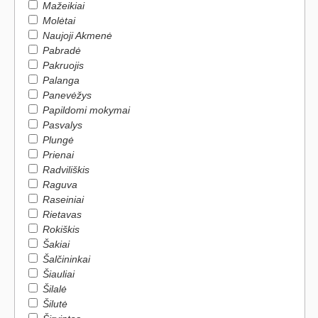
Mažeikiai
Molėtai
Naujoji Akmenė
Pabradė
Pakruojis
Palanga
Panevėžys
Papildomi mokymai
Pasvalys
Plungė
Prienai
Radviliškis
Raguva
Raseiniai
Rietavas
Rokiškis
Šakiai
Šalčininkai
Šiauliai
Šilalė
Šilutė