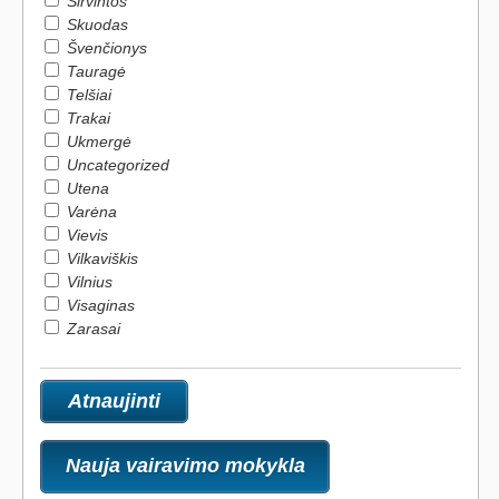
Širvintos
Skuodas
Švenčionys
Tauragė
Telšiai
Trakai
Ukmergė
Uncategorized
Utena
Varėna
Vievis
Vilkaviškis
Vilnius
Visaginas
Zarasai
Nauja vairavimo mokykla