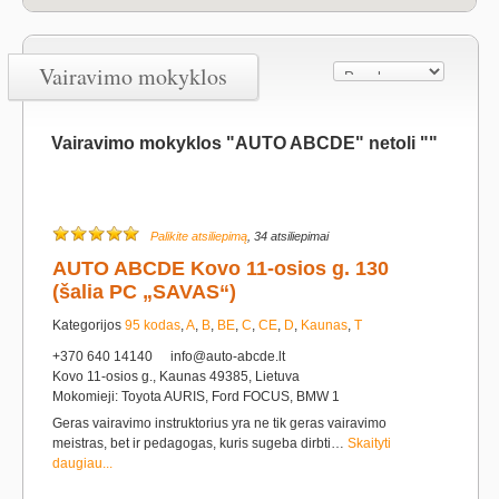
Vairavimo mokyklos
Vairavimo mokyklos "AUTO ABCDE" netoli ""
Palikite atsiliepimą
, 34 atsiliepimai
AUTO ABCDE Kovo 11-osios g. 130
(šalia PC „SAVAS“)
Kategorijos
95 kodas
,
A
,
B
,
BE
,
C
,
CE
,
D
,
Kaunas
,
T
+370 640 14140
info@auto-abcde.lt
Kovo 11-osios g., Kaunas 49385, Lietuva
Mokomieji: Toyota AURIS, Ford FOCUS, BMW 1
Geras vairavimo instruktorius yra ne tik geras vairavimo
meistras, bet ir pedagogas, kuris sugeba dirbti…
Skaityti
daugiau...