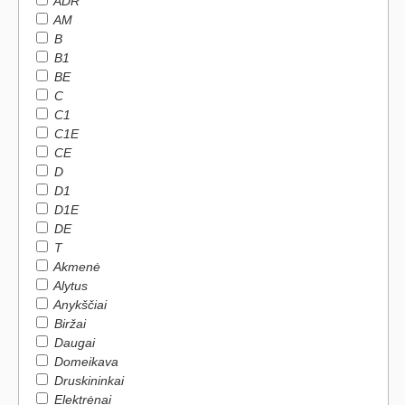
ADR
AM
B
B1
BE
C
C1
C1E
CE
D
D1
D1E
DE
T
Akmenė
Alytus
Anykščiai
Biržai
Daugai
Domeikava
Druskininkai
Elektrėnai