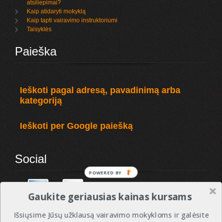
atsiliepimai?
Kaip atidaryti mokyklą
Kaip tapti vairavimo instruktoriumi
Taisyklės
Paieška
Ieškoti pagal adresą, pavadinimą arba
kategoriją
Ieškoti per Google paiešką
Social
POWERED BY
Gaukite geriausias kainas kursams
Išsiųsime Jūsų užklausą vairavimo mokykloms ir galėsite