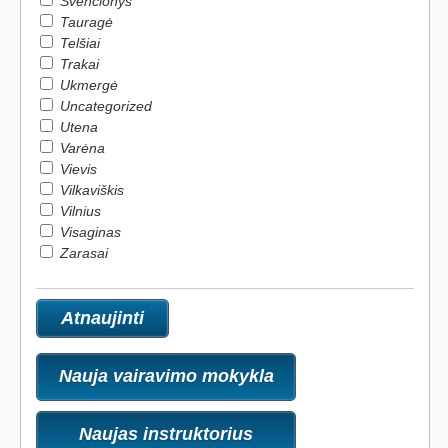
Švenčionys
Tauragė
Telšiai
Trakai
Ukmergė
Uncategorized
Utena
Varėna
Vievis
Vilkaviškis
Vilnius
Visaginas
Zarasai
Nauja vairavimo mokykla
Naujas instruktorius