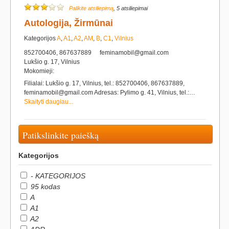
Palikite atsiliepimą
, 5 atsiliepimai
Autologija, Žirmūnai
Kategorijos
A
,
A1
,
A2
,
AM
,
B
,
C1
,
Vilnius
852700406, 867637889
feminamobil@gmail.com
Lukšio g. 17, Vilnius
Mokomieji:
Filialai: Lukšio g. 17, Vilnius, tel.: 852700406, 867637889,
feminamobil@gmail.com Adresas: Pylimo g. 41, Vilnius, tel.:…
Skaityti daugiau...
Patikslinkite paiešką
Kategorijos
- KATEGORIJOS
95 kodas
A
A1
A2