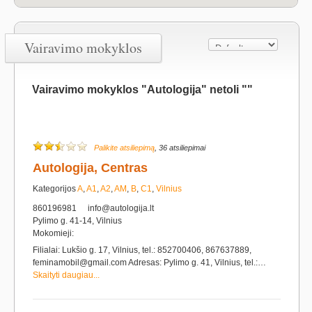
Vairavimo mokyklos
Vairavimo mokyklos "Autologija" netoli ""
Palikite atsiliepimą
, 36 atsiliepimai
Autologija, Centras
Kategorijos
A
,
A1
,
A2
,
AM
,
B
,
C1
,
Vilnius
860196981
info@autologija.lt
Pylimo g. 41-14, Vilnius
Mokomieji:
Filialai: Lukšio g. 17, Vilnius, tel.: 852700406, 867637889,
feminamobil@gmail.com Adresas: Pylimo g. 41, Vilnius, tel.:…
Skaityti daugiau...