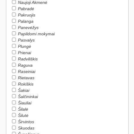
Naujoji Akmenė
Pabradė
Pakruojis
Palanga
Panevėžys
Papildomi mokymai
Pasvalys
Plungė
Prienai
Radviliškis
Raguva
Raseiniai
Rietavas
Rokiškis
Šakiai
Šalčininkai
Šiauliai
Šilalė
Šilutė
Širvintos
Skuodas