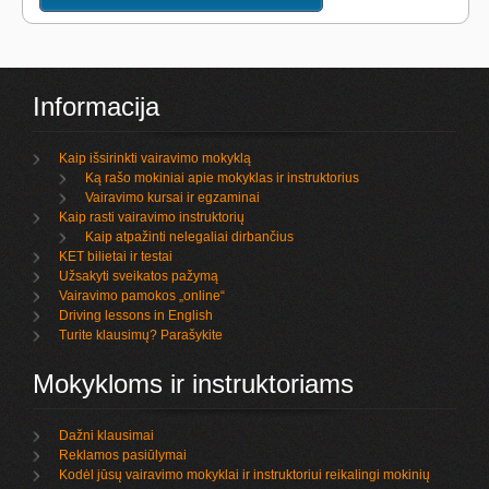
Informacija
Kaip išsirinkti vairavimo mokyklą
Ką rašo mokiniai apie mokyklas ir instruktorius
Vairavimo kursai ir egzaminai
Kaip rasti vairavimo instruktorių
Kaip atpažinti nelegaliai dirbančius
KET bilietai ir testai
Užsakyti sveikatos pažymą
Vairavimo pamokos „online“
Driving lessons in English
Turite klausimų? Parašykite
Mokykloms ir instruktoriams
Dažni klausimai
Reklamos pasiūlymai
Kodėl jūsų vairavimo mokyklai ir instruktoriui reikalingi mokinių