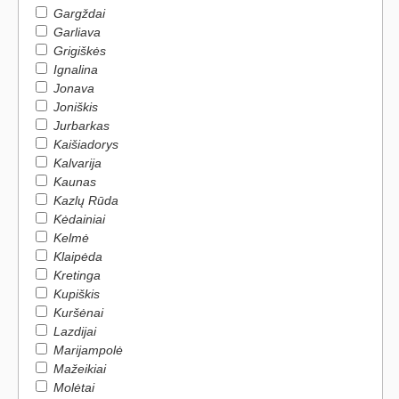
Gargždai
Garliava
Grigiškės
Ignalina
Jonava
Joniškis
Jurbarkas
Kaišiadorys
Kalvarija
Kaunas
Kazlų Rūda
Kėdainiai
Kelmė
Klaipėda
Kretinga
Kupiškis
Kuršėnai
Lazdijai
Marijampolė
Mažeikiai
Molėtai