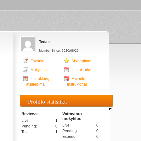
Tedas
Member Since: 2020/08/29
Favorite
Atsiliepimai
Mokyklos
Instruktoriai
Instruktorių
Favorite
atsiliepimai
Instruktoriai
Profilio statisitka
Reviews
Vairavimo
mokyklos
Live
:
1
Live
:
0
Pending
:
0
Pending
:
0
Total
:
1
Expired
:
0