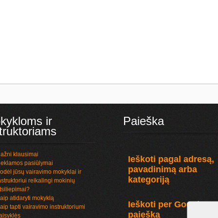
kykloms ir
Paieška
truktoriams
ažni klausimai
Ieškoti pagal adresą,
eklamos pasiūlymai
pavadinimą arba
odėl jūsų vairavimo mokyklai ir
kategoriją
nstruktoriui reikalingi mokinių
tsiliepimai?
aip atidaryti mokyklą
Ieškoti per Google
aip tapti vairavimo instruktoriumi
paiešką
aisyklės