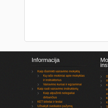
Informacija
Mo
ins
Kaip išsirinkti vairavimo mokyklą
Ką rašo mokiniai apie mokyklas
D
ir instruktorius
R
Vairavimo kursai ir egzaminai
K
Kaip rasti vairavimo instruktorių
i
Kaip atpažinti nelegaliai
a
dirbančius
K
KET bilietai ir testai
K
Užsakyti sveikatos pažymą
T