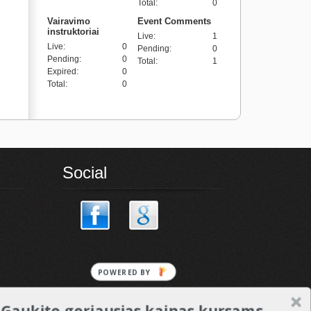
Total
:
0
Vairavimo
Event Comments
instruktoriai
Live
:
1
Live
:
0
Pending
:
0
Pending
:
0
Total
:
1
Expired
:
0
Total
:
0
Social
POWERED BY
Gaukite geriausias kainas kursams