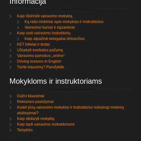
Informacija
Kaip išsirinkti vairavimo mokyklą
Ką rašo mokiniai apie mokyklas ir instruktorius
Vairavimo kursai ir egzaminai
Kaip rasti vairavimo instruktorių
Kaip atpažinti nelegaliai dirbančius
KET bilietai ir testai
Užsakyti sveikatos pažymą
Vairavimo pamokos „online“
Driving lessons in English
Turite klausimų? Parašykite
Mokykloms ir instruktoriams
Dažni klausimai
Reklamos pasiūlymai
Kodėl jūsų vairavimo mokyklai ir instruktoriui reikalingi mokinių
atsiliepimai?
Kaip atidaryti mokyklą
Kaip tapti vairavimo instruktoriumi
Taisyklės