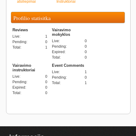
atsiliepimai
Instruktoriai
Profilio statisitka
Reviews
Vairavimo
mokyklos
Live
:
1
Live
:
0
Pending
:
0
Pending
:
0
Total
:
1
Expired
:
0
Total
:
0
Vairavimo
Event Comments
instruktoriai
Live
:
1
Live
:
0
Pending
:
0
Pending
:
0
Total
:
1
Expired
:
0
Total
:
0