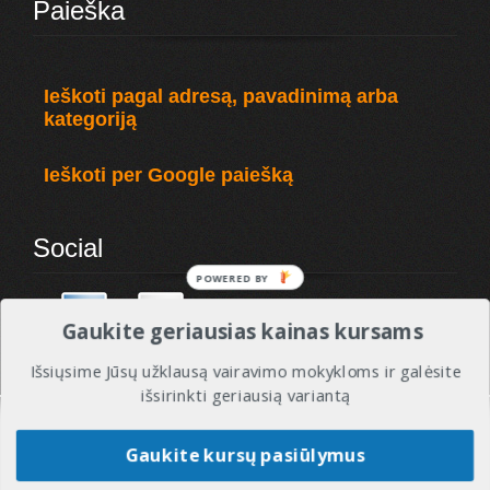
Paieška
Ieškoti pagal adresą, pavadinimą arba
kategoriją
Ieškoti per Google paiešką
Social
POWERED BY
Gaukite geriausias kainas kursams
Išsiųsime Jūsų užklausą vairavimo mokykloms ir galėsite
išsirinkti geriausią variantą
© 2010 - 2017 VMREITINGAI - Visos tesės saugomos. Vairavimo mokyklos ir instruktoriai.
Gaukite kursų pasiūlymus