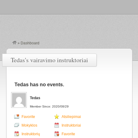
»
Dashboard
Tedas's vairavimo instruktoriai
Tedas has no events.
Tedas
Member Since: 2020/08/29
Favorite
Atsiliepimai
Mokyklos
Instruktoriai
Instruktorių
Favorite