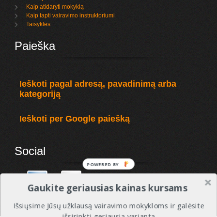
Kaip atidaryti mokyklą
Kaip tapti vairavimo instruktoriumi
Taisyklės
Paieška
Ieškoti pagal adresą, pavadinimą arba
kategoriją
Ieškoti per Google paiešką
Social
Gaukite geriausias kainas kursams
Išsiųsime Jūsų užklausą vairavimo mokykloms ir galėsite
išsirinkti geriausią variantą