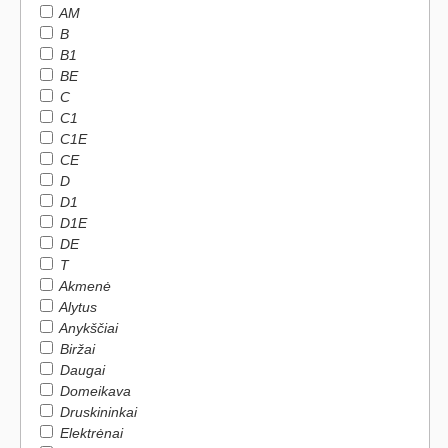
AM
B
B1
BE
C
C1
C1E
CE
D
D1
D1E
DE
T
Akmenė
Alytus
Anykščiai
Biržai
Daugai
Domeikava
Druskininkai
Elektrėnai