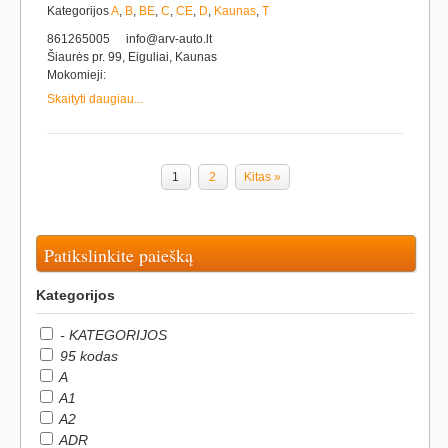
Kategorijos
A
,
B
,
BE
,
C
,
CE
,
D
,
Kaunas
,
T
861265005
info@arv-auto.lt
Šiaurės pr. 99, Eiguliai, Kaunas
Mokomieji:
Skaityti daugiau...
1
2
Kitas »
Patikslinkite paiešką
Kategorijos
- KATEGORIJOS
95 kodas
A
A1
A2
ADR