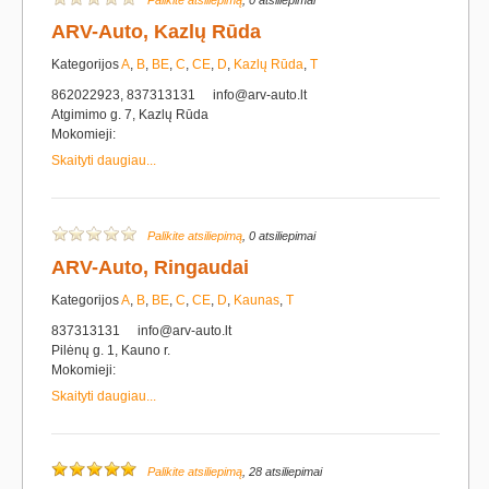
Palikite atsiliepimą
, 0 atsiliepimai
ARV-Auto, Kazlų Rūda
Kategorijos
A
,
B
,
BE
,
C
,
CE
,
D
,
Kazlų Rūda
,
T
862022923, 837313131
info@arv-auto.lt
Atgimimo g. 7, Kazlų Rūda
Mokomieji:
Skaityti daugiau...
Palikite atsiliepimą
, 0 atsiliepimai
ARV-Auto, Ringaudai
Kategorijos
A
,
B
,
BE
,
C
,
CE
,
D
,
Kaunas
,
T
837313131
info@arv-auto.lt
Pilėnų g. 1, Kauno r.
Mokomieji:
Skaityti daugiau...
Palikite atsiliepimą
, 28 atsiliepimai