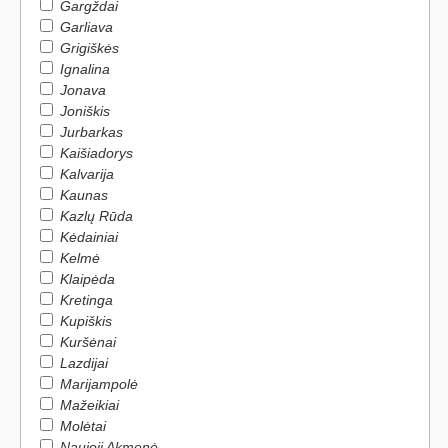
Gargždai
Garliava
Grigiškės
Ignalina
Jonava
Joniškis
Jurbarkas
Kaišiadorys
Kalvarija
Kaunas
Kazlų Rūda
Kėdainiai
Kelmė
Klaipėda
Kretinga
Kupiškis
Kuršėnai
Lazdijai
Marijampolė
Mažeikiai
Molėtai
Naujoji Akmenė