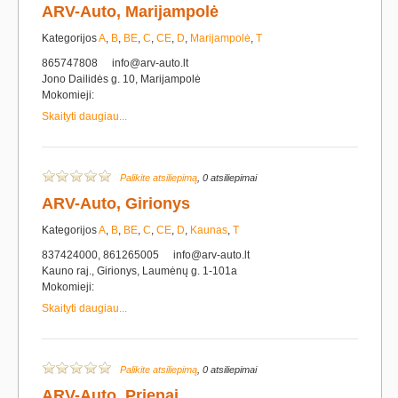
ARV-Auto, Marijampolė
Kategorijos
A
,
B
,
BE
,
C
,
CE
,
D
,
Marijampolė
,
T
865747808
info@arv-auto.lt
Jono Dailidės g. 10, Marijampolė
Mokomieji:
Skaityti daugiau...
Palikite atsiliepimą
, 0 atsiliepimai
ARV-Auto, Girionys
Kategorijos
A
,
B
,
BE
,
C
,
CE
,
D
,
Kaunas
,
T
837424000, 861265005
info@arv-auto.lt
Kauno raj., Girionys, Laumėnų g. 1-101a
Mokomieji:
Skaityti daugiau...
Palikite atsiliepimą
, 0 atsiliepimai
ARV-Auto, Prienai