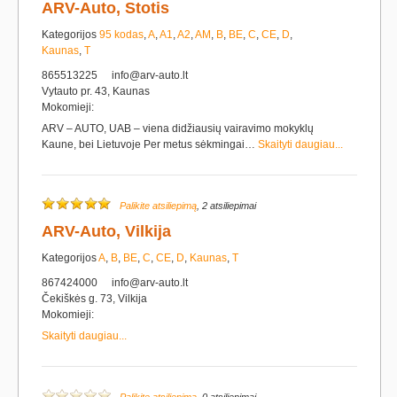
ARV-Auto, Stotis
Kategorijos
95 kodas
,
A
,
A1
,
A2
,
AM
,
B
,
BE
,
C
,
CE
,
D
,
Kaunas
,
T
865513225
info@arv-auto.lt
Vytauto pr. 43, Kaunas
Mokomieji:
ARV – AUTO, UAB – viena didžiausių vairavimo mokyklų
Kaune, bei Lietuvoje Per metus sėkmingai…
Skaityti daugiau...
Palikite atsiliepimą
, 2 atsiliepimai
ARV-Auto, Vilkija
Kategorijos
A
,
B
,
BE
,
C
,
CE
,
D
,
Kaunas
,
T
867424000
info@arv-auto.lt
Čekiškės g. 73, Vilkija
Mokomieji:
Skaityti daugiau...