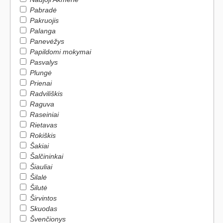
Pabradė
Pakruojis
Palanga
Panevėžys
Papildomi mokymai
Pasvalys
Plungė
Prienai
Radviliškis
Raguva
Raseiniai
Rietavas
Rokiškis
Šakiai
Šalčininkai
Šiauliai
Šilalė
Šilutė
Širvintos
Skuodas
Švenčionys