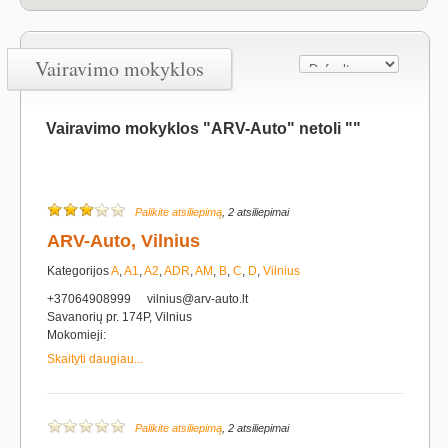
Vairavimo mokyklos
Vairavimo mokyklos "ARV-Auto" netoli ""
Palikite atsiliepimą
, 2 atsiliepimai
ARV-Auto, Vilnius
Kategorijos
A
,
A1
,
A2
,
ADR
,
AM
,
B
,
C
,
D
,
Vilnius
+37064908999
vilnius@arv-auto.lt
Savanorių pr. 174P, Vilnius
Mokomieji:
Skaityti daugiau...
Palikite atsiliepimą
, 2 atsiliepimai