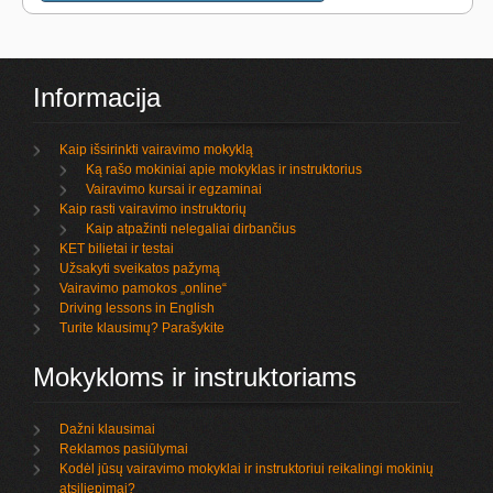
Informacija
Kaip išsirinkti vairavimo mokyklą
Ką rašo mokiniai apie mokyklas ir instruktorius
Vairavimo kursai ir egzaminai
Kaip rasti vairavimo instruktorių
Kaip atpažinti nelegaliai dirbančius
KET bilietai ir testai
Užsakyti sveikatos pažymą
Vairavimo pamokos „online“
Driving lessons in English
Turite klausimų? Parašykite
Mokykloms ir instruktoriams
Dažni klausimai
Reklamos pasiūlymai
Kodėl jūsų vairavimo mokyklai ir instruktoriui reikalingi mokinių
atsiliepimai?