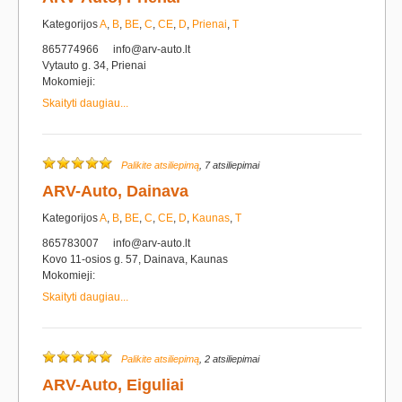
Kategorijos
A
,
B
,
BE
,
C
,
CE
,
D
,
Prienai
,
T
865774966
info@arv-auto.lt
Vytauto g. 34, Prienai
Mokomieji:
Skaityti daugiau...
Palikite atsiliepimą
, 7 atsiliepimai
ARV-Auto, Dainava
Kategorijos
A
,
B
,
BE
,
C
,
CE
,
D
,
Kaunas
,
T
865783007
info@arv-auto.lt
Kovo 11-osios g. 57, Dainava, Kaunas
Mokomieji:
Skaityti daugiau...
Palikite atsiliepimą
, 2 atsiliepimai
ARV-Auto, Eiguliai