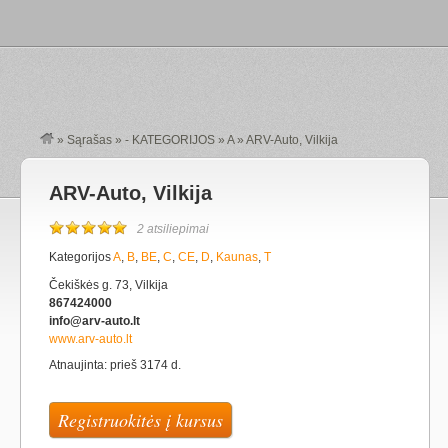
»
Sąrašas
»
- KATEGORIJOS
»
A
»
ARV-Auto, Vilkija
ARV-Auto, Vilkija
2 atsiliepimai
Kategorijos
A
,
B
,
BE
,
C
,
CE
,
D
,
Kaunas
,
T
Čekiškės g. 73, Vilkija
867424000
info@arv-auto.lt
www.arv-auto.lt
Atnaujinta: prieš 3174 d.
Registruokitės į kursus