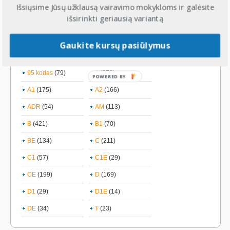
Išsiųsime Jūsų užklausą vairavimo mokykloms ir galėsite
išsirinkti geriausią variantą
Gaukite kursų pasiūlymus
Kategorijos
95 kodas
(79)
A
(270)
POWERED BY
A1
(175)
A2
(166)
ADR
(54)
AM
(113)
B
(421)
B1
(70)
BE
(134)
C
(211)
C1
(57)
C1E
(29)
CE
(199)
D
(169)
D1
(29)
D1E
(14)
DE
(34)
T
(23)