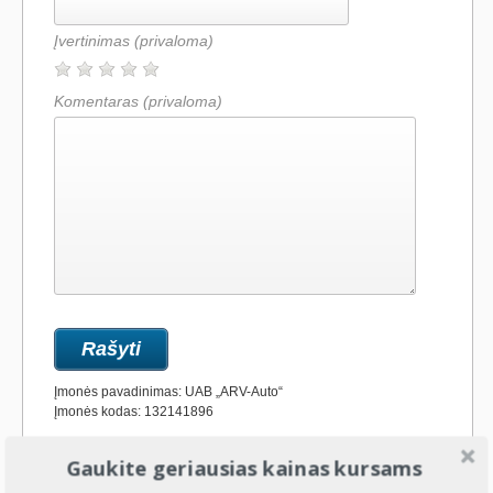
Įvertinimas
(privaloma)
Komentaras
(privaloma)
Įmonės pavadinimas: UAB „ARV-Auto“
Įmonės kodas: 132141896
Gaukite geriausias kainas kursams
Žymės:
vairavimo kursai
,
Vairavimo mokykla
,
Vilkija
,
Vilkijos
vairavimo mokyklos