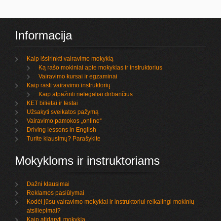
Informacija
Kaip išsirinkti vairavimo mokyklą
Ką rašo mokiniai apie mokyklas ir instruktorius
Vairavimo kursai ir egzaminai
Kaip rasti vairavimo instruktorių
Kaip atpažinti nelegaliai dirbančius
KET bilietai ir testai
Užsakyti sveikatos pažymą
Vairavimo pamokos „online“
Driving lessons in English
Turite klausimų? Parašykite
Mokykloms ir instruktoriams
Dažni klausimai
Reklamos pasiūlymai
Kodėl jūsų vairavimo mokyklai ir instruktoriui reikalingi mokinių
atsiliepimai?
Kaip atidaryti mokyklą