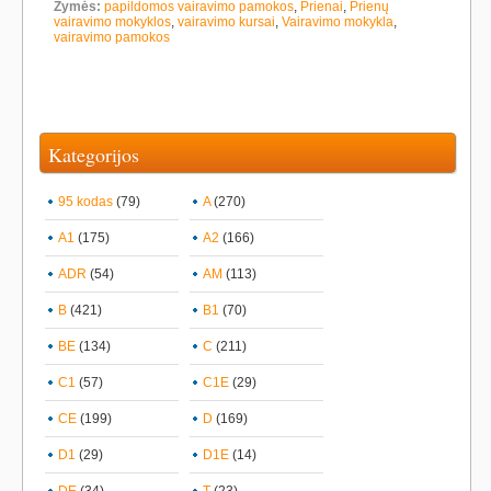
Žymės:
papildomos vairavimo pamokos
,
Prienai
,
Prienų
vairavimo mokyklos
,
vairavimo kursai
,
Vairavimo mokykla
,
vairavimo pamokos
Kategorijos
95 kodas
(79)
A
(270)
A1
(175)
A2
(166)
ADR
(54)
AM
(113)
B
(421)
B1
(70)
BE
(134)
C
(211)
C1
(57)
C1E
(29)
CE
(199)
D
(169)
D1
(29)
D1E
(14)