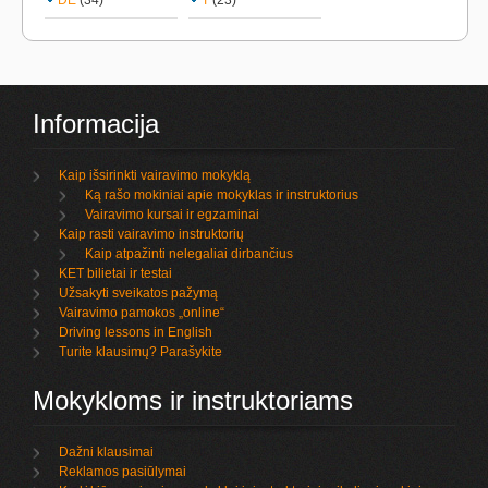
DE
(34)
T
(23)
Informacija
Kaip išsirinkti vairavimo mokyklą
Ką rašo mokiniai apie mokyklas ir instruktorius
Vairavimo kursai ir egzaminai
Kaip rasti vairavimo instruktorių
Kaip atpažinti nelegaliai dirbančius
KET bilietai ir testai
Užsakyti sveikatos pažymą
Vairavimo pamokos „online“
Driving lessons in English
Turite klausimų? Parašykite
Mokykloms ir instruktoriams
Dažni klausimai
Reklamos pasiūlymai