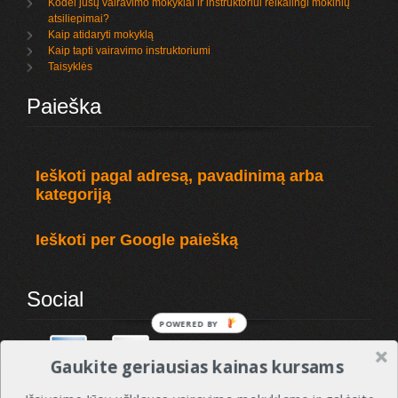
Kodėl jūsų vairavimo mokyklai ir instruktoriui reikalingi mokinių
atsiliepimai?
Kaip atidaryti mokyklą
Kaip tapti vairavimo instruktoriumi
Taisyklės
Paieška
Ieškoti pagal adresą, pavadinimą arba
kategoriją
Ieškoti per Google paiešką
Social
POWERED BY
Gaukite geriausias kainas kursams