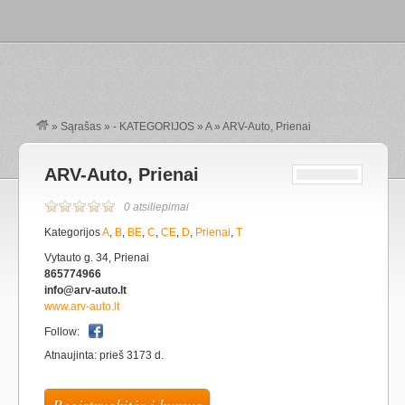
»
Sąrašas
»
- KATEGORIJOS
»
A
»
ARV-Auto, Prienai
ARV-Auto, Prienai
0 atsiliepimai
Kategorijos
A
,
B
,
BE
,
C
,
CE
,
D
,
Prienai
,
T
Vytauto g. 34, Prienai
865774966
info@arv-auto.lt
www.arv-auto.lt
Follow:
Atnaujinta: prieš 3173 d.