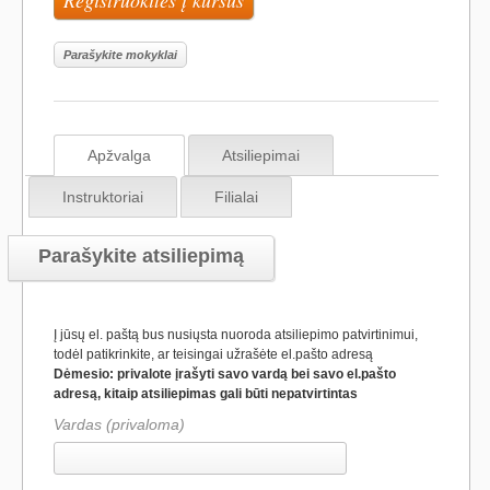
Registruokitės į kursus
Parašykite mokyklai
Apžvalga
Atsiliepimai
Instruktoriai
Filialai
Parašykite atsiliepimą
Į jūsų el. paštą bus nusiųsta nuoroda atsiliepimo patvirtinimui,
todėl patikrinkite, ar teisingai užrašėte el.pašto adresą
Dėmesio: privalote įrašyti savo vardą bei savo el.pašto
adresą, kitaip atsiliepimas gali būti nepatvirtintas
Vardas (privaloma)