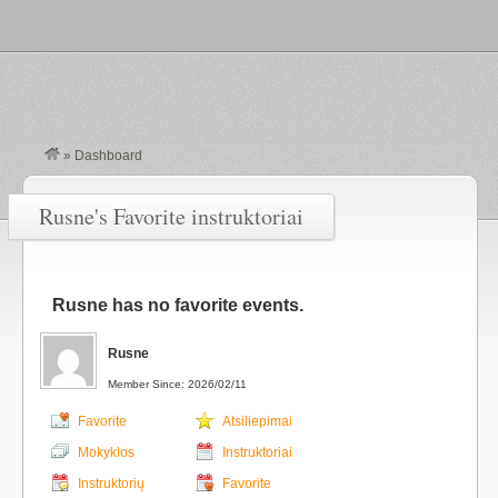
»
Dashboard
Rusne's Favorite instruktoriai
Rusne has no favorite events.
Rusne
Member Since: 2026/02/11
Favorite
Atsiliepimai
Mokyklos
Instruktoriai
Instruktorių
Favorite