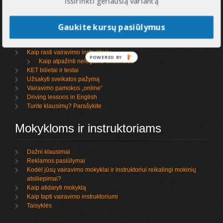
Informacija
išsirinkti geriausią variantą
Gaukite kursų pasiūlymus
Kaip išsirinkti vairavimo mokyklą
Ką rašo mokiniai apie mokyklas ir instruktorius
Vairavimo kursai ir egzaminai
Kaip rasti vairavimo instruktorių
POWERED BY
Kaip atpažinti nelegaliai dirbančius
KET bilietai ir testai
Užsakyti sveikatos pažymą
Vairavimo pamokos „online“
Driving lessons in English
Turite klausimų? Parašykite
Mokykloms ir instruktoriams
Dažni klausimai
Reklamos pasiūlymai
Kodėl jūsų vairavimo mokyklai ir instruktoriui reikalingi mokinių
atsiliepimai?
Kaip atidaryti mokyklą
Kaip tapti vairavimo instruktoriumi
Taisyklės