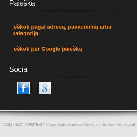
Paieška
Ieškoti pagal adresą, pavadinimą arba
kategoriją
Ieškoti per Google paiešką
Social
© 2010 - 2017 VMREITINGAI - Visos tesės saugomos. Vairavimo mokyklos ir instruktoriai.