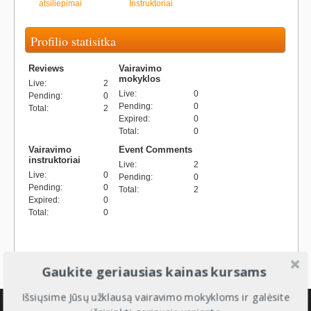
atsiliepimai
Instruktoriai
Profilio statisitka
Reviews
Vairavimo
mokyklos
Live
:
2
Live
:
0
Pending
:
0
Pending
:
0
Total
:
2
Expired
:
0
Total
:
0
Vairavimo
Event Comments
instruktoriai
Live
:
2
Live
:
0
Pending
:
0
Pending
:
0
Total
:
2
Expired
:
0
Total
:
0
Gaukite geriausias kainas kursams
Išsiųsime Jūsų užklausą vairavimo mokykloms ir galėsite