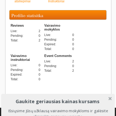
atsiliepimai
Instruktoriai
Profilio statisitka
Reviews
Vairavimo
mokyklos
Live
:
2
Live
:
0
Pending
:
0
Pending
:
0
Total
:
2
Expired
:
0
Total
:
0
Vairavimo
Event Comments
instruktoriai
Live
:
2
Live
:
0
Pending
:
0
Pending
:
0
Total
:
2
Expired
:
0
Total
:
0
Gaukite geriausias kainas kursams
Išsiųsime Jūsų užklausą vairavimo mokykloms ir galėsite