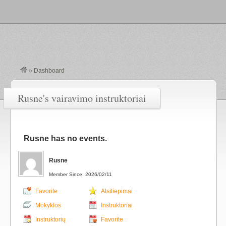
»
Dashboard
Rusne's vairavimo instruktoriai
Rusne has no events.
Rusne
Member Since: 2026/02/11
Favorite
Atsiliepimai
Mokyklos
Instruktoriai
Instruktorių
Favorite