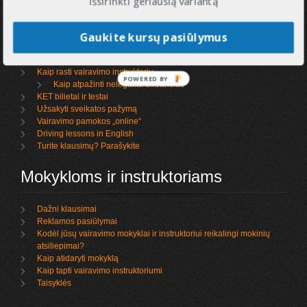
Informacija
išsirinkti geriausią variantą
Gaukite kursų pasiūlymus
Kaip išsirinkti vairavimo mokyklą
Ką rašo mokiniai apie mokyklas ir instruktorius
Vairavimo kursai ir egzaminai
Kaip rasti vairavimo instruktorių
POWERED BY
Kaip atpažinti nelegaliai dirbančius
KET bilietai ir testai
Užsakyti sveikatos pažymą
Vairavimo pamokos „online“
Driving lessons in English
Turite klausimų? Parašykite
Mokykloms ir instruktoriams
Dažni klausimai
Reklamos pasiūlymai
Kodėl jūsų vairavimo mokyklai ir instruktoriui reikalingi mokinių
atsiliepimai?
Kaip atidaryti mokyklą
Kaip tapti vairavimo instruktoriumi
Taisyklės