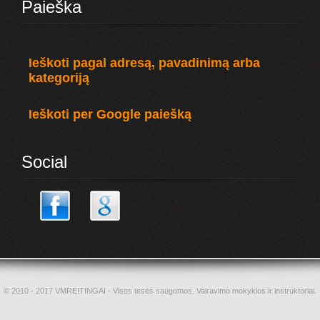
Paieška
Ieškoti pagal adresą, pavadinimą arba
kategoriją
Ieškoti per Google paiešką
Social
© 2010 - 2017 VMREITINGAI - Visos tesės saugomos. Vairavimo mokyklos ir instruktoriai.