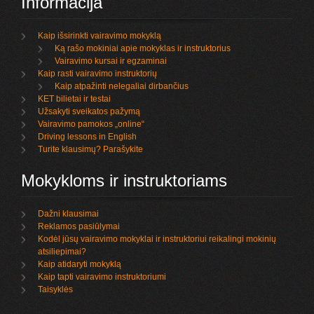
Informacija
Kaip išsirinkti vairavimo mokyklą
Ką rašo mokiniai apie mokyklas ir instruktorius
Vairavimo kursai ir egzaminai
Kaip rasti vairavimo instruktorių
Kaip atpažinti nelegaliai dirbančius
KET bilietai ir testai
Užsakyti sveikatos pažymą
Vairavimo pamokos „online“
Driving lessons in English
Turite klausimų? Parašykite
Mokykloms ir instruktoriams
Dažni klausimai
Reklamos pasiūlymai
Kodėl jūsų vairavimo mokyklai ir instruktoriui reikalingi mokinių
atsiliepimai?
Kaip atidaryti mokyklą
Kaip tapti vairavimo instruktoriumi
Taisyklės