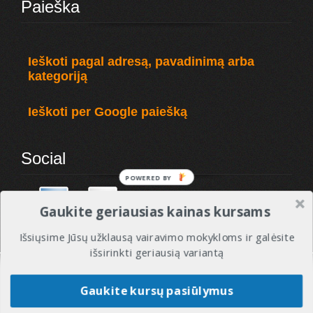
Paieška
Ieškoti pagal adresą, pavadinimą arba
kategoriją
Ieškoti per Google paiešką
Social
POWERED BY
Gaukite geriausias kainas kursams
Išsiųsime Jūsų užklausą vairavimo mokykloms ir galėsite
išsirinkti geriausią variantą
© 2010 - 2017 VMREITINGAI - Visos tesės saugomos. Vairavimo mokyklos ir instruktoriai.
Gaukite kursų pasiūlymus