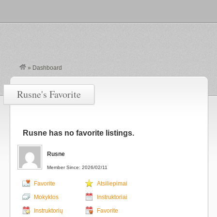
»
Dashboard
Rusne's Favorite
Rusne has no favorite listings.
Rusne
Member Since: 2026/02/11
Favorite
Atsiliepimai
Mokyklos
Instruktoriai
Instruktorių
Favorite