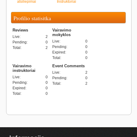
atsiliepimai
Instruktoriai
Profilio statisitka
Reviews
Vairavimo
mokyklos
Live
:
2
Live
:
0
Pending
:
0
Pending
:
0
Total
:
2
Expired
:
0
Total
:
0
Vairavimo
Event Comments
instruktoriai
Live
:
2
Live
:
0
Pending
:
0
Pending
:
0
Total
:
2
Expired
:
0
Total
:
0