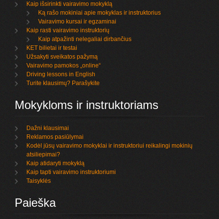
Kaip išsirinkti vairavimo mokyklą
Ką rašo mokiniai apie mokyklas ir instruktorius
Vairavimo kursai ir egzaminai
Kaip rasti vairavimo instruktorių
Kaip atpažinti nelegaliai dirbančius
KET bilietai ir testai
Užsakyti sveikatos pažymą
Vairavimo pamokos „online“
Driving lessons in English
Turite klausimų? Parašykite
Mokykloms ir instruktoriams
Dažni klausimai
Reklamos pasiūlymai
Kodėl jūsų vairavimo mokyklai ir instruktoriui reikalingi mokinių
atsiliepimai?
Kaip atidaryti mokyklą
Kaip tapti vairavimo instruktoriumi
Taisyklės
Paieška