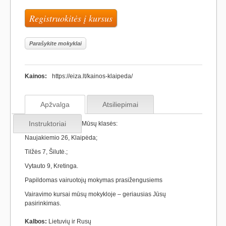
Registruokitės į kursus
Parašykite mokyklai
Kainos:
https://eiza.lt/kainos-klaipeda/
Apžvalga
Atsiliepimai
Instruktoriai
Mūsų klasės:
Naujakiemio 26, Klaipėda;
Tilžės 7, Šilutė.;
Vytauto 9, Kretinga.
Papildomas vairuotojų mokymas prasižengusiems
Vairavimo kursai mūsų mokykloje – geriausias Jūsų
pasirinkimas.
Kalbos:
Lietuvių ir Rusų