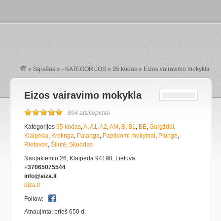
»
Sąrašas
»
- KATEGORIJOS
»
95 kodas
»
Eizos vairavimo mokykla
Eizos vairavimo mokykla
894 atsiliepimai
Kategorijos
95 kodas
,
A
,
A1
,
A2
,
AM
,
B
,
B1
,
BE
,
Gargždai
,
Klaipėda
,
Kretinga
,
Palanga
,
Papildomi mokymai
,
Plungė
,
Rietavas
,
Šilutė
,
Skuodas
Naujakiemio 26, Klaipėda 94198, Lietuva
+37065075544
info@eiza.lt
eiza.lt
Follow:
Atnaujinta: prieš 650 d.