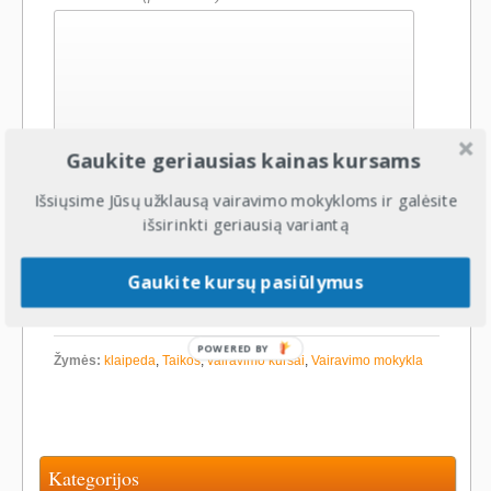
Gaukite geriausias kainas kursams
Išsiųsime Jūsų užklausą vairavimo mokykloms ir galėsite
išsirinkti geriausią variantą
Gaukite kursų pasiūlymus
Įmonės pavadinimas: UAB Eizos vairavimo mokykla
Įmonės kodas: 304590836
POWERED BY
Žymės:
klaipeda
,
Taikos
,
vairavimo kursai
,
Vairavimo mokykla
Kategorijos