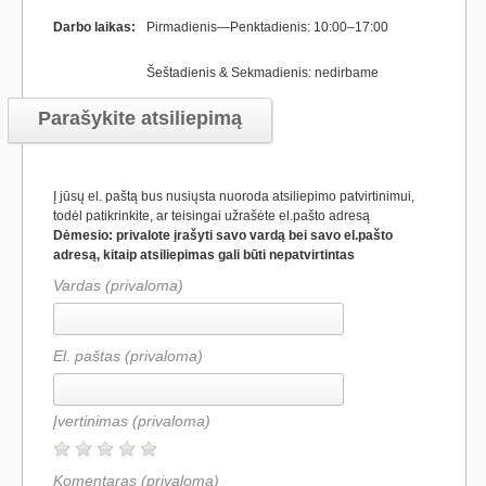
Darbo laikas:
Pirmadienis—Penktadienis: 10:00–17:00
Šeštadienis & Sekmadienis: nedirbame
Parašykite atsiliepimą
Į jūsų el. paštą bus nusiųsta nuoroda atsiliepimo patvirtinimui,
todėl patikrinkite, ar teisingai užrašėte el.pašto adresą
Dėmesio: privalote įrašyti savo vardą bei savo el.pašto
adresą, kitaip atsiliepimas gali būti nepatvirtintas
Vardas (privaloma)
El. paštas (privaloma)
Įvertinimas
(privaloma)
Komentaras
(privaloma)