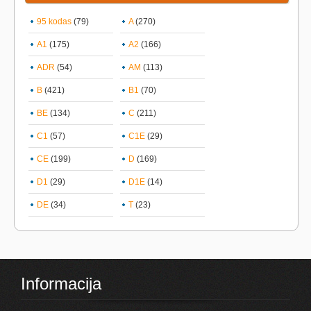
95 kodas
(79)
A
(270)
A1
(175)
A2
(166)
ADR
(54)
AM
(113)
B
(421)
B1
(70)
BE
(134)
C
(211)
C1
(57)
C1E
(29)
CE
(199)
D
(169)
D1
(29)
D1E
(14)
DE
(34)
T
(23)
Informacija