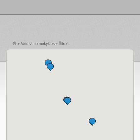
»
Vairavimo mokyklos
»
Šilutė