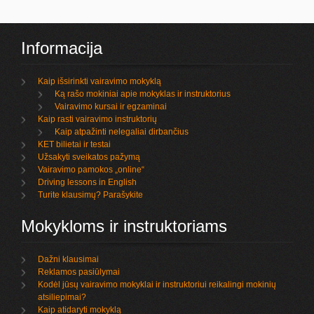
Informacija
Kaip išsirinkti vairavimo mokyklą
Ką rašo mokiniai apie mokyklas ir instruktorius
Vairavimo kursai ir egzaminai
Kaip rasti vairavimo instruktorių
Kaip atpažinti nelegaliai dirbančius
KET bilietai ir testai
Užsakyti sveikatos pažymą
Vairavimo pamokos „online“
Driving lessons in English
Turite klausimų? Parašykite
Mokykloms ir instruktoriams
Dažni klausimai
Reklamos pasiūlymai
Kodėl jūsų vairavimo mokyklai ir instruktoriui reikalingi mokinių
atsiliepimai?
Kaip atidaryti mokyklą