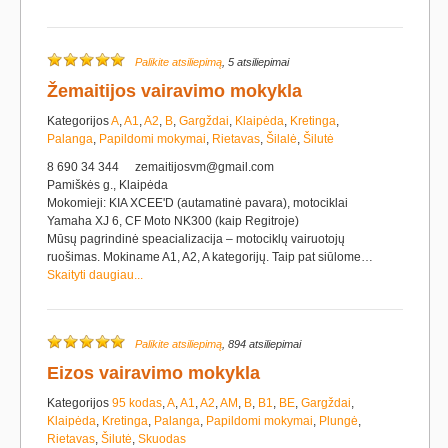
Palikite atsiliepimą
, 5 atsiliepimai
Žemaitijos vairavimo mokykla
Kategorijos
A
,
A1
,
A2
,
B
,
Gargždai
,
Klaipėda
,
Kretinga
,
Palanga
,
Papildomi mokymai
,
Rietavas
,
Šilalė
,
Šilutė
8 690 34 344
zemaitijosvm@gmail.com
Pamiškės g., Klaipėda
Mokomieji: KIA XCEE'D (autamatinė pavara), motociklai
Yamaha XJ 6, CF Moto NK300 (kaip Regitroje)
Mūsų pagrindinė speacializacija – motociklų vairuotojų
ruošimas. Mokiname A1, A2, A kategorijų. Taip pat siūlome…
Skaityti daugiau...
Palikite atsiliepimą
, 894 atsiliepimai
Eizos vairavimo mokykla
Kategorijos
95 kodas
,
A
,
A1
,
A2
,
AM
,
B
,
B1
,
BE
,
Gargždai
,
Klaipėda
,
Kretinga
,
Palanga
,
Papildomi mokymai
,
Plungė
,
Rietavas
,
Šilutė
,
Skuodas