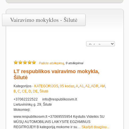
Vairavimo mokyklos - Šilutė
Palikite atsiliepimą
, 9 atsiliepimai
LT respublikos vairavimo mokykla,
Šilutė
Kategorijos
- KATEGORIJOS
,
95 kodas
,
A
,
A1
,
A2
,
ADR
,
AM
,
B
,
C
,
CE
,
D
,
DE
,
Šilutė
+37062222522
info@respublikosvm.lt
Lietuvininkų g. 29, Šilutė
Mokomieji:
www.respublikosvm.lt +37069555954 Kęstutis Videikis SU
MŪSŲ AUTOMOBILIAIS LAIKYSITE EGZAMINUS
REGITROJE!!! B kategoriją mokome ir su…
Skaityti daugiau...