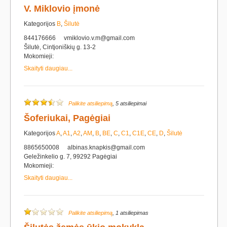
V. Miklovio įmonė
Kategorijos
B
,
Šilutė
844176666
vmiklovio.v.m@gmail.com
Šilutė, Cintjoniškių g. 13-2
Mokomieji:
Skaityti daugiau...
Palikite atsiliepimą
, 5 atsiliepimai
Šoferiukai, Pagėgiai
Kategorijos
A
,
A1
,
A2
,
AM
,
B
,
BE
,
C
,
C1
,
C1E
,
CE
,
D
,
Šilutė
8865650008
albinas.knapkis@gmail.com
Geležinkelio g. 7, 99292 Pagėgiai
Mokomieji:
Skaityti daugiau...
Palikite atsiliepimą
, 1 atsiliepimas