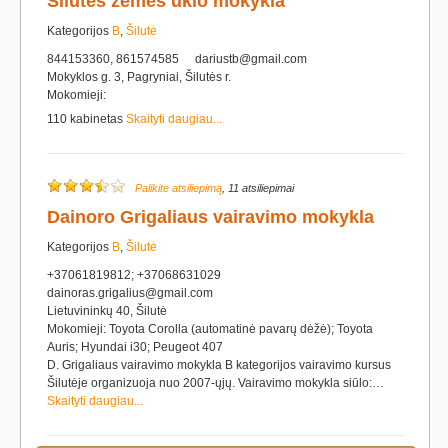
Šilutės žemės ūkio mokykla
Kategorijos
B
,
Šilutė
844153360, 861574585
dariustb@gmail.com
Mokyklos g. 3, Pagryniai, Šilutės r.
Mokomieji:
110 kabinetas
Skaityti daugiau...
Palikite atsiliepimą
, 11 atsiliepimai
Dainoro Grigaliaus vairavimo mokykla
Kategorijos
B
,
Šilutė
+37061819812; +37068631029
dainoras.grigalius@gmail.com
Lietuvininkų 40, Šilutė
Mokomieji: Toyota Corolla (automatinė pavarų dėžė); Toyota
Auris; Hyundai i30; Peugeot 407
D. Grigaliaus vairavimo mokykla B kategorijos vairavimo kursus
Šilutėje organizuoja nuo 2007-ųjų. Vairavimo mokykla siūlo:…
Skaityti daugiau...