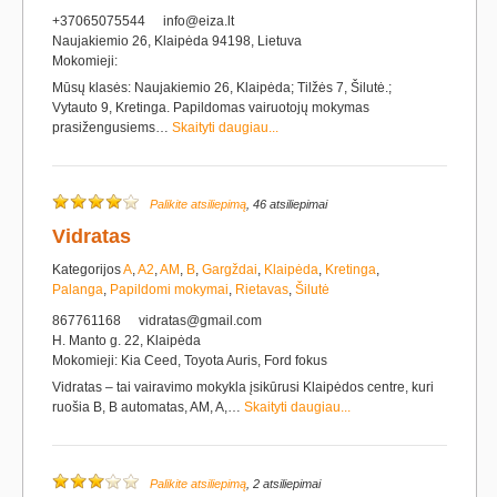
+37065075544
info@eiza.lt
Naujakiemio 26, Klaipėda 94198, Lietuva
Mokomieji:
Mūsų klasės: Naujakiemio 26, Klaipėda; Tilžės 7, Šilutė.;
Vytauto 9, Kretinga. Papildomas vairuotojų mokymas
prasižengusiems…
Skaityti daugiau...
Palikite atsiliepimą
, 46 atsiliepimai
Vidratas
Kategorijos
A
,
A2
,
AM
,
B
,
Gargždai
,
Klaipėda
,
Kretinga
,
Palanga
,
Papildomi mokymai
,
Rietavas
,
Šilutė
867761168
vidratas@gmail.com
H. Manto g. 22, Klaipėda
Mokomieji: Kia Ceed, Toyota Auris, Ford fokus
Vidratas – tai vairavimo mokykla įsikūrusi Klaipėdos centre, kuri
ruošia B, B automatas, AM, A,…
Skaityti daugiau...
Palikite atsiliepimą
, 2 atsiliepimai