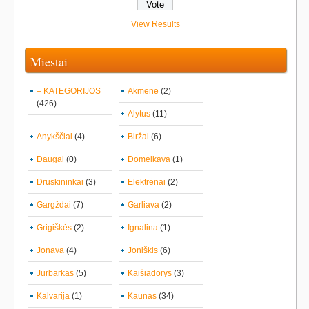
View Results
Miestai
– KATEGORIJOS
Akmenė
(2)
(426)
Alytus
(11)
Anykščiai
(4)
Biržai
(6)
Daugai
(0)
Domeikava
(1)
Druskininkai
(3)
Elektrėnai
(2)
Gargždai
(7)
Garliava
(2)
Grigiškės
(2)
Ignalina
(1)
Jonava
(4)
Joniškis
(6)
Jurbarkas
(5)
Kaišiadorys
(3)
Kalvarija
(1)
Kaunas
(34)