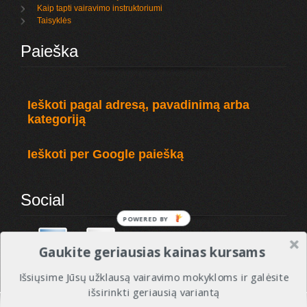
Kaip tapti vairavimo instruktoriumi
Taisyklės
Paieška
Ieškoti pagal adresą, pavadinimą arba
kategoriją
Ieškoti per Google paiešką
Social
Gaukite geriausias kainas kursams
Išsiųsime Jūsų užklausą vairavimo mokykloms ir galėsite
išsirinkti geriausią variantą