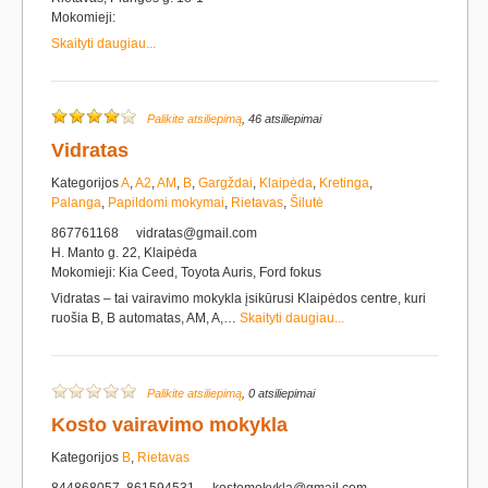
Mokomieji:
Skaityti daugiau...
Palikite atsiliepimą
, 46 atsiliepimai
Vidratas
Kategorijos
A
,
A2
,
AM
,
B
,
Gargždai
,
Klaipėda
,
Kretinga
,
Palanga
,
Papildomi mokymai
,
Rietavas
,
Šilutė
867761168
vidratas@gmail.com
H. Manto g. 22, Klaipėda
Mokomieji: Kia Ceed, Toyota Auris, Ford fokus
Vidratas – tai vairavimo mokykla įsikūrusi Klaipėdos centre, kuri
ruošia B, B automatas, AM, A,…
Skaityti daugiau...
Palikite atsiliepimą
, 0 atsiliepimai
Kosto vairavimo mokykla
Kategorijos
B
,
Rietavas