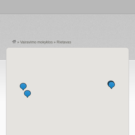
»
Vairavimo mokyklos
»
Rietavas