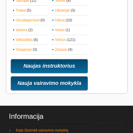
Tauragė
(11)
Telšiai
(9)
Trakai
(5)
Ukmergė
(3)
Uncategorized
(0)
Utena
(10)
Varėna
(2)
Vievis
(1)
Vilkaviškis
(6)
Vilnius
(121)
Visaginas
(3)
Zarasai
(4)
Naujas instruktorius
Nauja vairavimo mokykla
Informacija
Kaip išsirinkti vairavimo mokyklą