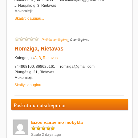
844868057, 861594531
kostomokykla@gmail.com
J. Naujalio g. 3, Rietavas
Mokomieji:
Skaityti daugiau...
Palikite atsiliepimą
, 0 atsiliepimai
Romziga, Rietavas
Kategorijos
A
,
B
,
Rietavas
844868100, 868625161
romziga@gmail.com
Plungės g. 21, Rietavas
Mokomieji:
Skaityti daugiau...
Paskutiniai atsiliepimai
Eizos vairavimo mokykla
Saulė 2 days ago