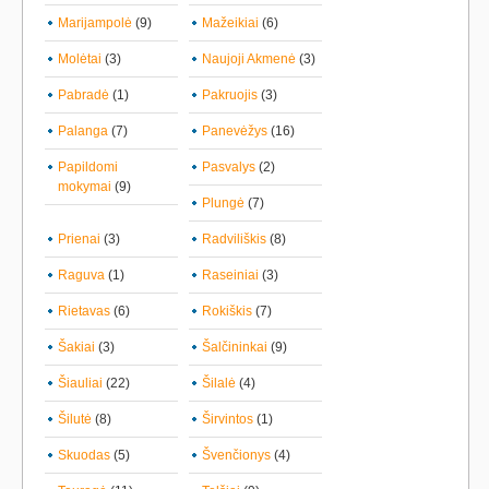
Marijampolė
(9)
Mažeikiai
(6)
Molėtai
(3)
Naujoji Akmenė
(3)
Pabradė
(1)
Pakruojis
(3)
Palanga
(7)
Panevėžys
(16)
Papildomi
Pasvalys
(2)
mokymai
(9)
Plungė
(7)
Prienai
(3)
Radviliškis
(8)
Raguva
(1)
Raseiniai
(3)
Rietavas
(6)
Rokiškis
(7)
Šakiai
(3)
Šalčininkai
(9)
Šiauliai
(22)
Šilalė
(4)
Šilutė
(8)
Širvintos
(1)
Skuodas
(5)
Švenčionys
(4)