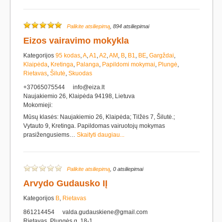
Palikite atsiliepimą
, 894 atsiliepimai
Eizos vairavimo mokykla
Kategorijos
95 kodas
,
A
,
A1
,
A2
,
AM
,
B
,
B1
,
BE
,
Gargždai
,
Klaipėda
,
Kretinga
,
Palanga
,
Papildomi mokymai
,
Plungė
,
Rietavas
,
Šilutė
,
Skuodas
+37065075544
info@eiza.lt
Naujakiemio 26, Klaipėda 94198, Lietuva
Mokomieji:
Mūsų klasės: Naujakiemio 26, Klaipėda; Tilžės 7, Šilutė.;
Vytauto 9, Kretinga. Papildomas vairuotojų mokymas
prasižengusiems…
Skaityti daugiau...
Palikite atsiliepimą
, 0 atsiliepimai
Arvydo Gudausko IĮ
Kategorijos
B
,
Rietavas
861214454
valda.gudauskiene@gmail.com
Rietavas, Plungės g. 18-1