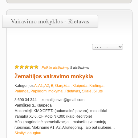
Vairavimo mokyklos - Rietavas
Palikite atsiliepimą
, 5 atsiliepimai
Žemaitijos vairavimo mokykla
Kategorijos
A
,
A1
,
A2
,
B
,
Gargždai
,
Klaipėda
,
Kretinga
,
Palanga
,
Papildomi mokymai
,
Rietavas
,
Šilalė
,
Šilutė
8 690 34 344
zemaitijosvm@gmail.com
Pamiškės g., Klaipėda
Mokomieji: KIA XCEE'D (autamatinė pavara), motociklai
Yamaha XJ 6, CF Moto NK300 (kaip Regitroje)
Mūsų pagrindinė speacializacija – motociklų vairuotojų
ruošimas. Mokiname A1, A2, A kategorijų. Taip pat siūlome…
Skaityti daugiau...