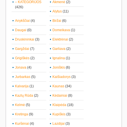
– KATEGORIJOS
Akmenė
(2)
(426)
Alytus
(11)
Anykščiai
(4)
Biržai
(6)
Daugai
(0)
Domeikava
(1)
Druskininkai
(3)
Elektrėnai
(2)
Gargždai
(7)
Garliava
(2)
Grigiškės
(2)
Ignalina
(1)
Jonava
(4)
Joniškis
(6)
Jurbarkas
(5)
Kaišiadorys
(3)
Kalvarija
(1)
Kaunas
(34)
Kazlų Rūda
(2)
Kėdainiai
(8)
Kelmė
(5)
Klaipėda
(18)
Kretinga
(9)
Kupiškis
(3)
Kuršėnai
(4)
Lazdijai
(3)