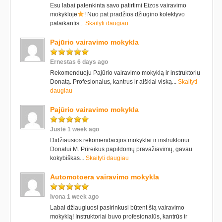
Esu labai patenkinta savo patirtimi Eizos vairavimo
mokykloje
! Nuo pat pradžios džiugino kolektyvo
palaikantis...
Skaityti daugiau
Pajūrio vairavimo mokykla
Ernestas 6 days ago
Rekomenduoju Pajūrio vairavimo mokyklą ir instruktorių
Donatą. Profesionalus, kantrus ir aiškiai viską...
Skaityti
daugiau
Pajūrio vairavimo mokykla
Justė 1 week ago
Didžiausios rekomendacijos mokyklai ir instruktoriui
Donatui M. Prireikus papildomų pravažiavimų, gavau
kokybiškas...
Skaityti daugiau
Automotoera vairavimo mokykla
Ivona 1 week ago
Labai džiaugiuosi pasirinkusi būtent šią vairavimo
mokyklą! Instruktoriai buvo profesionalūs, kantrūs ir