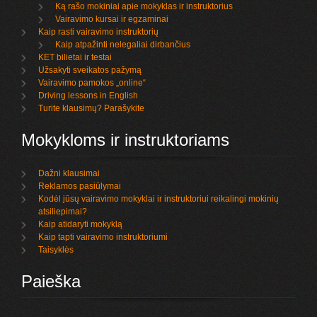
Ką rašo mokiniai apie mokyklas ir instruktorius
Vairavimo kursai ir egzaminai
Kaip rasti vairavimo instruktorių
Kaip atpažinti nelegaliai dirbančius
KET bilietai ir testai
Užsakyti sveikatos pažymą
Vairavimo pamokos „online“
Driving lessons in English
Turite klausimų? Parašykite
Mokykloms ir instruktoriams
Dažni klausimai
Reklamos pasiūlymai
Kodėl jūsų vairavimo mokyklai ir instruktoriui reikalingi mokinių
atsiliepimai?
Kaip atidaryti mokyklą
Kaip tapti vairavimo instruktoriumi
Taisyklės
Paieška