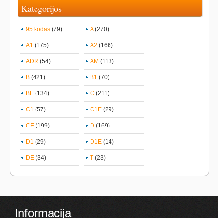
Kategorijos
95 kodas
(79)
A
(270)
A1
(175)
A2
(166)
ADR
(54)
AM
(113)
B
(421)
B1
(70)
BE
(134)
C
(211)
C1
(57)
C1E
(29)
CE
(199)
D
(169)
D1
(29)
D1E
(14)
DE
(34)
T
(23)
Informacija