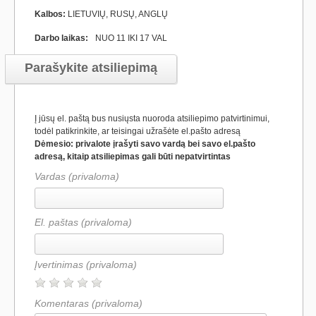
Kalbos:
LIETUVIŲ, RUSŲ, ANGLŲ
Darbo laikas:
NUO 11 IKI 17 VAL
Parašykite atsiliepimą
Į jūsų el. paštą bus nusiųsta nuoroda atsiliepimo patvirtinimui,
todėl patikrinkite, ar teisingai užrašėte el.pašto adresą
Dėmesio: privalote įrašyti savo vardą bei savo el.pašto
adresą, kitaip atsiliepimas gali būti nepatvirtintas
Vardas (privaloma)
El. paštas (privaloma)
Įvertinimas
(privaloma)
Komentaras
(privaloma)