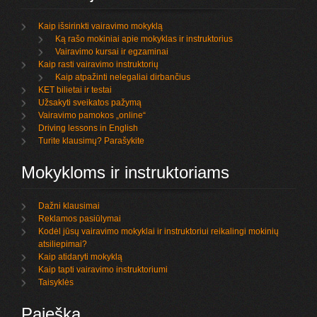
Kaip išsirinkti vairavimo mokyklą
Ką rašo mokiniai apie mokyklas ir instruktorius
Vairavimo kursai ir egzaminai
Kaip rasti vairavimo instruktorių
Kaip atpažinti nelegaliai dirbančius
KET bilietai ir testai
Užsakyti sveikatos pažymą
Vairavimo pamokos „online“
Driving lessons in English
Turite klausimų? Parašykite
Mokykloms ir instruktoriams
Dažni klausimai
Reklamos pasiūlymai
Kodėl jūsų vairavimo mokyklai ir instruktoriui reikalingi mokinių
atsiliepimai?
Kaip atidaryti mokyklą
Kaip tapti vairavimo instruktoriumi
Taisyklės
Paieška