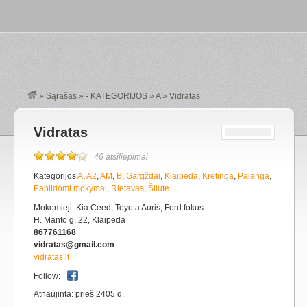
»
Sąrašas
»
- KATEGORIJOS
»
A
»
Vidratas
Vidratas
46 atsiliepimai
Kategorijos
A
,
A2
,
AM
,
B
,
Gargždai
,
Klaipėda
,
Kretinga
,
Palanga
,
Papildomi mokymai
,
Rietavas
,
Šilutė
Mokomieji: Kia Ceed, Toyota Auris, Ford fokus
H. Manto g. 22, Klaipėda
867761168
vidratas@gmail.com
vidratas.lt
Follow:
Atnaujinta: prieš 2405 d.