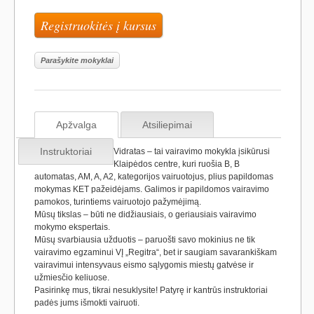
Registruokitės į kursus
Parašykite mokyklai
Apžvalga
Atsiliepimai
Instruktoriai
Vidratas – tai vairavimo mokykla įsikūrusi
Klaipėdos centre, kuri ruošia B, B
automatas, AM, A, A2, kategorijos vairuotojus, plius papildomas
mokymas KET pažeidėjams. Galimos ir papildomos vairavimo
pamokos, turintiems vairuotojo pažymėjimą.
Mūsų tikslas – būti ne didžiausiais, o geriausiais vairavimo
mokymo ekspertais.
Mūsų svarbiausia užduotis – paruošti savo mokinius ne tik
vairavimo egzaminui VĮ „Regitra“, bet ir saugiam savarankiškam
vairavimui intensyvaus eismo sąlygomis miestų gatvėse ir
užmiesčio keliuose.
Pasirinkę mus, tikrai nesuklysite! Patyrę ir kantrūs instruktoriai
padės jums išmokti vairuoti.