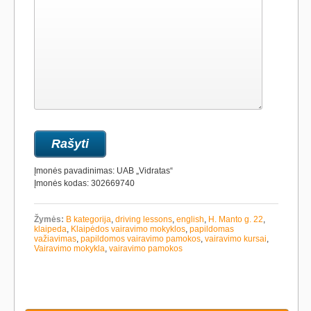
Įmonės pavadinimas: UAB „Vidratas“
Įmonės kodas: 302669740
Žymės:
B kategorija
,
driving lessons
,
english
,
H. Manto g. 22
,
klaipeda
,
Klaipėdos vairavimo mokyklos
,
papildomas
važiavimas
,
papildomos vairavimo pamokos
,
vairavimo kursai
,
Vairavimo mokykla
,
vairavimo pamokos