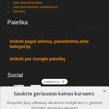
Kaip atidaryti mokyklą
Kaip tapti vairavimo instruktoriumi
Taisyklės
Paieška
Ieškoti pagal adresą, pavadinimą arba
kategoriją
Ieškoti per Google paiešką
Social
POWERED BY
Gaukite geriausias kainas kursams
Išsiųsime Jūsų užklausą vairavimo mokykloms ir galėsite
išsirinkti geriausią variantą