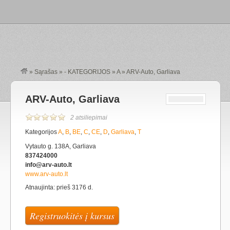
»
Sąrašas
»
- KATEGORIJOS
»
A
»
ARV-Auto, Garliava
ARV-Auto, Garliava
2 atsiliepimai
Kategorijos
A
,
B
,
BE
,
C
,
CE
,
D
,
Garliava
,
T
Vytauto g. 138A, Garliava
837424000
info@arv-auto.lt
www.arv-auto.lt
Atnaujinta: prieš 3176 d.
Registruokitės į kursus