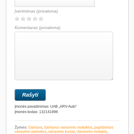
Įvertinimas
(privaloma)
Komentaras
(privaloma)
Įmonės pavadinimas: UAB „ARV-Auto“
Įmonės kodas: 132141896
Žymės:
Garliava
,
Garliavos vairavimo mokyklos
,
papildomos
vairavimo pamokos
,
vairavimo kursai
,
Vairavimo mokykla
,