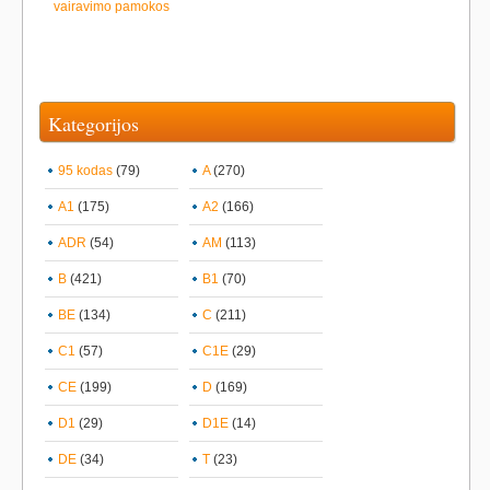
vairavimo pamokos
Kategorijos
95 kodas
(79)
A
(270)
A1
(175)
A2
(166)
ADR
(54)
AM
(113)
B
(421)
B1
(70)
BE
(134)
C
(211)
C1
(57)
C1E
(29)
CE
(199)
D
(169)
D1
(29)
D1E
(14)
DE
(34)
T
(23)