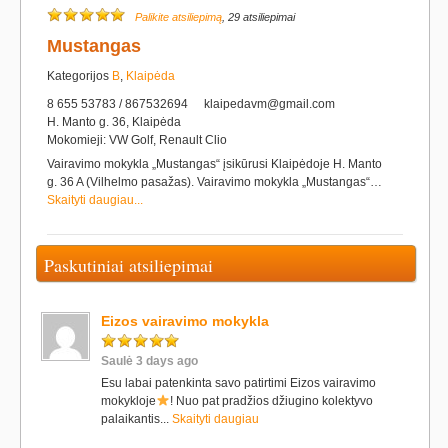
Palikite atsiliepimą
, 29 atsiliepimai
Mustangas
Kategorijos
B
,
Klaipėda
8 655 53783 / 867532694
klaipedavm@gmail.com
H. Manto g. 36, Klaipėda
Mokomieji: VW Golf, Renault Clio
Vairavimo mokykla „Mustangas“ įsikūrusi Klaipėdoje H. Manto
g. 36 A (Vilhelmo pasažas). Vairavimo mokykla „Mustangas“…
Skaityti daugiau...
Paskutiniai atsiliepimai
Eizos vairavimo mokykla
Saulė 3 days ago
Esu labai patenkinta savo patirtimi Eizos vairavimo
mokykloje
! Nuo pat pradžios džiugino kolektyvo
palaikantis...
Skaityti daugiau