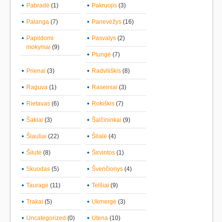
Pabradė
(1)
Pakruojis
(3)
Palanga
(7)
Panevėžys
(16)
Papildomi
Pasvalys
(2)
mokymai
(9)
Plungė
(7)
Prienai
(3)
Radviliškis
(8)
Raguva
(1)
Raseiniai
(3)
Rietavas
(6)
Rokiškis
(7)
Šakiai
(3)
Šalčininkai
(9)
Šiauliai
(22)
Šilalė
(4)
Šilutė
(8)
Širvintos
(1)
Skuodas
(5)
Švenčionys
(4)
Tauragė
(11)
Telšiai
(9)
Trakai
(5)
Ukmergė
(3)
Uncategorized
(0)
Utena
(10)