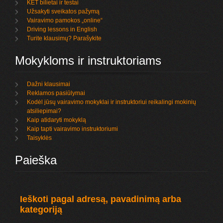
KET bilietai ir testai
Užsakyti sveikatos pažymą
Vairavimo pamokos „online“
Driving lessons in English
Turite klausimų? Parašykite
Mokykloms ir instruktoriams
Dažni klausimai
Reklamos pasiūlymai
Kodėl jūsų vairavimo mokyklai ir instruktoriui reikalingi mokinių
atsiliepimai?
Kaip atidaryti mokyklą
Kaip tapti vairavimo instruktoriumi
Taisyklės
Paieška
Ieškoti pagal adresą, pavadinimą arba
kategoriją