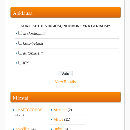
Apklausa
KURIE KET TESTAI JŪSŲ NUOMONE YRA GERIAUSI?
arsleidiniai.lt
ketbilietai.lt
autoplius.lt
Kiti
View Results
Miestai
– KATEGORIJOS
Akmenė
(2)
(426)
Alytus
(11)
Anykščiai
(4)
Biržai
(6)