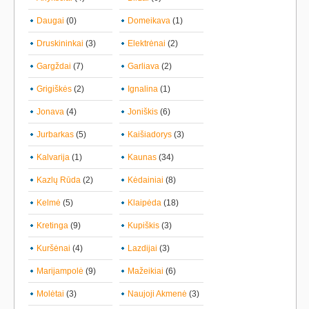
Daugai
(0)
Domeikava
(1)
Druskininkai
(3)
Elektrėnai
(2)
Gargždai
(7)
Garliava
(2)
Grigiškės
(2)
Ignalina
(1)
Jonava
(4)
Joniškis
(6)
Jurbarkas
(5)
Kaišiadorys
(3)
Kalvarija
(1)
Kaunas
(34)
Kazlų Rūda
(2)
Kėdainiai
(8)
Kelmė
(5)
Klaipėda
(18)
Kretinga
(9)
Kupiškis
(3)
Kuršėnai
(4)
Lazdijai
(3)
Marijampolė
(9)
Mažeikiai
(6)
Molėtai
(3)
Naujoji Akmenė
(3)