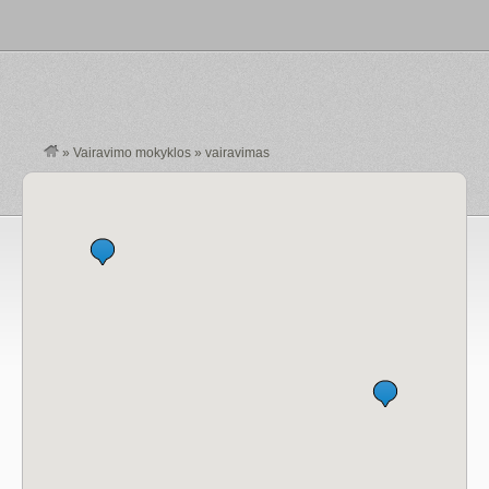
»
Vairavimo mokyklos
»
vairavimas