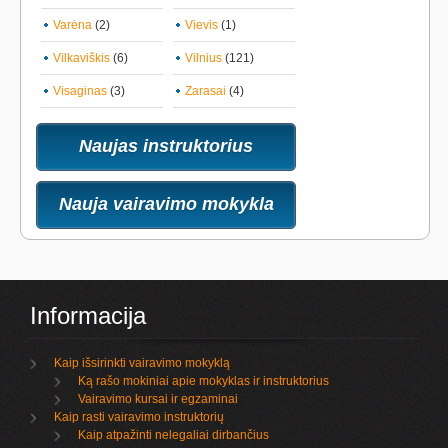
Varėna
(2)
Vievis
(1)
Vilkaviškis
(6)
Vilnius
(121)
Visaginas
(3)
Zarasai
(4)
Naujas instruktorius
Nauja vairavimo mokykla
Informacija
Kaip išsirinkti vairavimo mokyklą
Ką rašo mokiniai apie mokyklas ir instruktorius
Vairavimo kursai ir egzaminai
Kaip rasti vairavimo instruktorių
Kaip atpažinti nelegaliai dirbančius