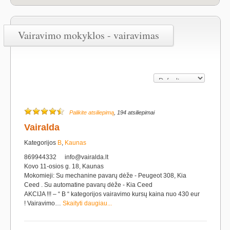
Vairavimo mokyklos - vairavimas
Palikite atsiliepimą
, 194 atsiliepimai
Vairalda
Kategorijos
B
,
Kaunas
869944332
info@vairalda.lt
Kovo 11-osios g. 18, Kaunas
Mokomieji: Su mechanine pavarų dėže - Peugeot 308, Kia
Ceed . Su automatine pavarų dėže - Kia Ceed
AKCIJA !!! – “ B “ kategorijos vairavimo kursų kaina nuo 430 eur
! Vairavimo…
Skaityti daugiau...