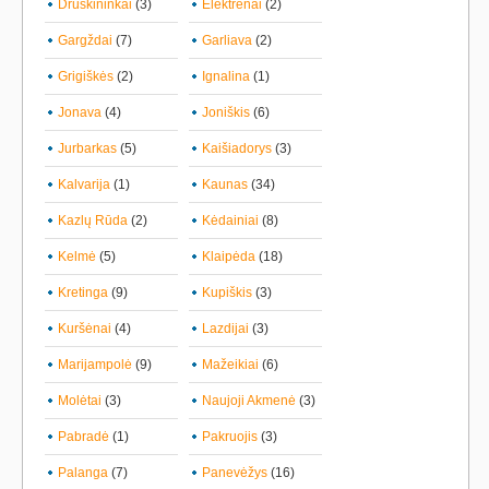
Druskininkai
(3)
Elektrėnai
(2)
Gargždai
(7)
Garliava
(2)
Grigiškės
(2)
Ignalina
(1)
Jonava
(4)
Joniškis
(6)
Jurbarkas
(5)
Kaišiadorys
(3)
Kalvarija
(1)
Kaunas
(34)
Kazlų Rūda
(2)
Kėdainiai
(8)
Kelmė
(5)
Klaipėda
(18)
Kretinga
(9)
Kupiškis
(3)
Kuršėnai
(4)
Lazdijai
(3)
Marijampolė
(9)
Mažeikiai
(6)
Molėtai
(3)
Naujoji Akmenė
(3)
Pabradė
(1)
Pakruojis
(3)
Palanga
(7)
Panevėžys
(16)