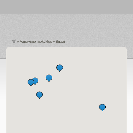
»
Vairavimo mokyklos
»
Biržai