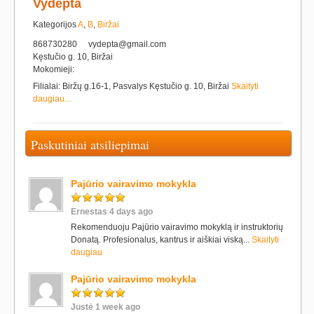
Vydepta
Kategorijos
A
,
B
,
Biržai
868730280
vydepta@gmail.com
Kęstučio g. 10, Biržai
Mokomieji:
Filialai: Biržų g.16-1, Pasvalys Kęstučio g. 10, Biržai
Skaityti
daugiau...
Paskutiniai atsiliepimai
Pajūrio vairavimo mokykla
Ernestas 4 days ago
Rekomenduoju Pajūrio vairavimo mokyklą ir instruktorių
Donatą. Profesionalus, kantrus ir aiškiai viską...
Skaityti
daugiau
Pajūrio vairavimo mokykla
Justė 1 week ago