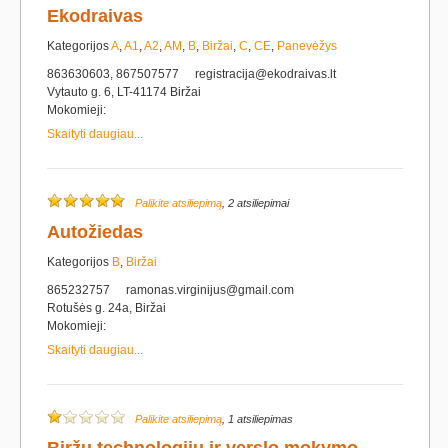
Ekodraivas
Kategorijos
A
,
A1
,
A2
,
AM
,
B
,
Biržai
,
C
,
CE
,
Panevėžys
863630603, 867507577
registracija@ekodraivas.lt
Vytauto g. 6, LT-41174 Biržai
Mokomieji:
Skaityti daugiau...
Palikite atsiliepimą
, 2 atsiliepimai
Autožiedas
Kategorijos
B
,
Biržai
865232757
ramonas.virginijus@gmail.com
Rotušės g. 24a, Biržai
Mokomieji:
Skaityti daugiau...
Palikite atsiliepimą
, 1 atsiliepimas