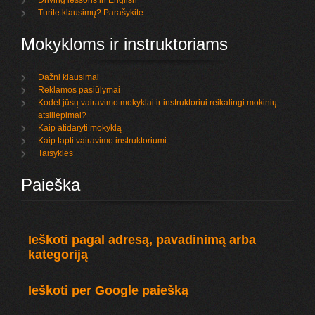
Driving lessons in English
Turite klausimų? Parašykite
Mokykloms ir instruktoriams
Dažni klausimai
Reklamos pasiūlymai
Kodėl jūsų vairavimo mokyklai ir instruktoriui reikalingi mokinių
atsiliepimai?
Kaip atidaryti mokyklą
Kaip tapti vairavimo instruktoriumi
Taisyklės
Paieška
Ieškoti pagal adresą, pavadinimą arba
kategoriją
Ieškoti per Google paiešką