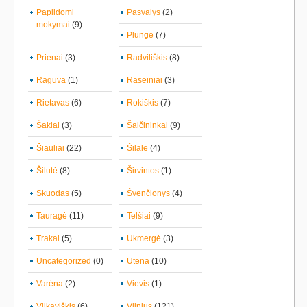
Papildomi
Pasvalys
(2)
mokymai
(9)
Plungė
(7)
Prienai
(3)
Radviliškis
(8)
Raguva
(1)
Raseiniai
(3)
Rietavas
(6)
Rokiškis
(7)
Šakiai
(3)
Šalčininkai
(9)
Šiauliai
(22)
Šilalė
(4)
Šilutė
(8)
Širvintos
(1)
Skuodas
(5)
Švenčionys
(4)
Tauragė
(11)
Telšiai
(9)
Trakai
(5)
Ukmergė
(3)
Uncategorized
(0)
Utena
(10)
Varėna
(2)
Vievis
(1)
Vilkaviškis
(6)
Vilnius
(121)