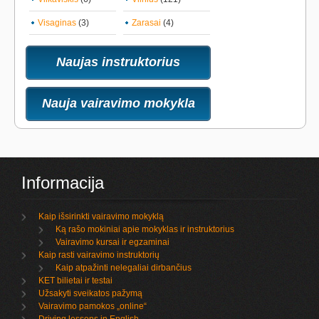
Visaginas
(3)
Zarasai
(4)
Naujas instruktorius
Nauja vairavimo mokykla
Informacija
Kaip išsirinkti vairavimo mokyklą
Ką rašo mokiniai apie mokyklas ir instruktorius
Vairavimo kursai ir egzaminai
Kaip rasti vairavimo instruktorių
Kaip atpažinti nelegaliai dirbančius
KET bilietai ir testai
Užsakyti sveikatos pažymą
Vairavimo pamokos „online“