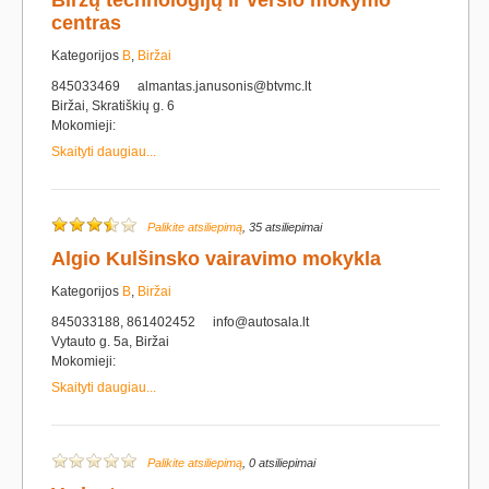
Biržų technologijų ir verslo mokymo
centras
Kategorijos
B
,
Biržai
845033469
almantas.janusonis@btvmc.lt
Biržai, Skratiškių g. 6
Mokomieji:
Skaityti daugiau...
Palikite atsiliepimą
, 35 atsiliepimai
Algio Kulšinsko vairavimo mokykla
Kategorijos
B
,
Biržai
845033188, 861402452
info@autosala.lt
Vytauto g. 5a, Biržai
Mokomieji:
Skaityti daugiau...
Palikite atsiliepimą
, 0 atsiliepimai