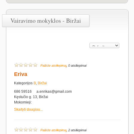
Vairavimo mokyklos - Biržai
Palikite atsiliepimą
, 0 atsiliepimai
Eriva
Kategorijos
B
,
Biržai
686 59516
a.enrikas@gmail.com
Kęstučio g. 13, Biržai
Mokomieji:
Skaityti daugiau...
Palikite atsiliepimą
, 2 atsiliepimai