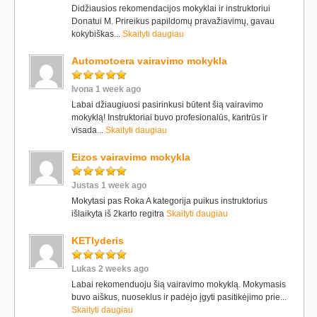
Didžiausios rekomendacijos mokyklai ir instruktoriui
Donatui M. Prireikus papildomų pravažiavimų, gavau
kokybiškas...
Skaityti daugiau
Automotoera vairavimo mokykla
Ivona 1 week ago
Labai džiaugiuosi pasirinkusi būtent šią vairavimo
mokyklą! Instruktoriai buvo profesionalūs, kantrūs ir
visada...
Skaityti daugiau
Eizos vairavimo mokykla
Justas 1 week ago
Mokytasi pas Roka A kategorija puikus instruktorius
išlaikyta iš 2karto regitra
Skaityti daugiau
KETlyderis
Lukas 2 weeks ago
Labai rekomenduoju šią vairavimo mokyklą. Mokymasis
buvo aiškus, nuoseklus ir padėjo įgyti pasitikėjimo prie...
Skaityti daugiau