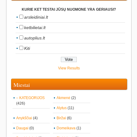
KURIE KET TESTAI JŪSŲ NUOMONE YRA GERIAUSI?
arsleidiniai.lt
ketbilietai.lt
autoplius.lt
Kiti
View Results
Miestai
– KATEGORIJOS
Akmenė
(2)
(426)
Alytus
(11)
Anykščiai
(4)
Biržai
(6)
Daugai
(0)
Domeikava
(1)