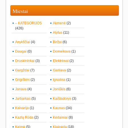
Miestai
– KATEGORIJOS
Akmenė
(2)
(426)
Alytus
(11)
Anykščiai
(4)
Biržai
(6)
Daugai
(0)
Domeikava
(1)
Druskininkai
(3)
Elektrėnai
(2)
Gargždai
(7)
Garliava
(2)
Grigiškės
(2)
Ignalina
(1)
Jonava
(4)
Joniškis
(6)
Jurbarkas
(5)
Kaišiadorys
(3)
Kalvarija
(1)
Kaunas
(34)
Kazlų Rūda
(2)
Kėdainiai
(8)
Kelmė
(5)
Klaipėda
(18)