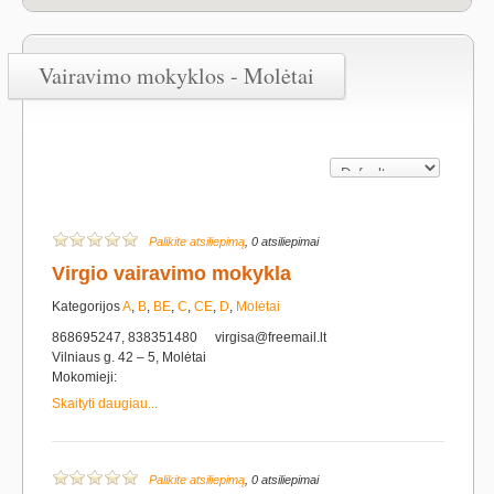
Vairavimo mokyklos - Molėtai
Palikite atsiliepimą
, 0 atsiliepimai
Virgio vairavimo mokykla
Kategorijos
A
,
B
,
BE
,
C
,
CE
,
D
,
Molėtai
868695247, 838351480
virgisa@freemail.lt
Vilniaus g. 42 – 5, Molėtai
Mokomieji:
Skaityti daugiau...
Palikite atsiliepimą
, 0 atsiliepimai