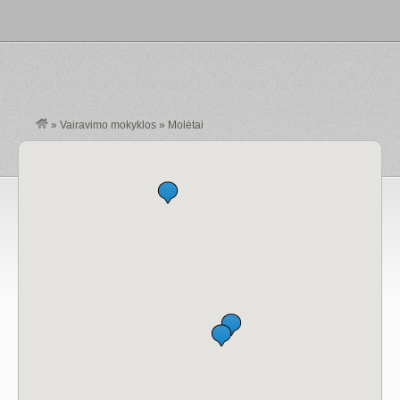
»
Vairavimo mokyklos
»
Molėtai