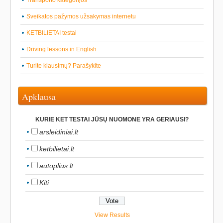
Transporto kategorijos
Sveikatos pažymos užsakymas internetu
KETBILIETAI testai
Driving lessons in English
Turite klausimų? Parašykite
Apklausa
KURIE KET TESTAI JŪSŲ NUOMONE YRA GERIAUSI?
arsleidiniai.lt
ketbilietai.lt
autoplius.lt
Kiti
View Results