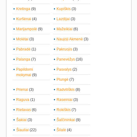
Kretinga
(9)
Kupiškis
(3)
Kuršėnai
(4)
Lazdijai
(3)
Marijampolė
(9)
Mažeikiai
(6)
Molėtai
(3)
Naujoji Akmenė
(3)
Pabradė
(1)
Pakruojis
(3)
Palanga
(7)
Panevėžys
(16)
Papildomi
Pasvalys
(2)
mokymai
(9)
Plungė
(7)
Prienai
(3)
Radviliškis
(8)
Raguva
(1)
Raseiniai
(3)
Rietavas
(6)
Rokiškis
(7)
Šakiai
(3)
Šalčininkai
(9)
Šiauliai
(22)
Šilalė
(4)