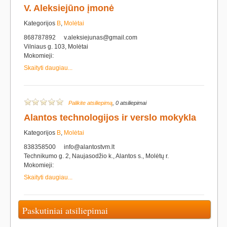
V. Aleksiejūno įmonė
Kategorijos
B
,
Molėtai
868787892
v.aleksiejunas@gmail.com
Vilniaus g. 103, Molėtai
Mokomieji:
Skaityti daugiau...
Palikite atsiliepimą
, 0 atsiliepimai
Alantos technologijos ir verslo mokykla
Kategorijos
B
,
Molėtai
838358500
info@alantostvm.lt
Technikumo g. 2, Naujasodžio k., Alantos s., Molėtų r.
Mokomieji:
Skaityti daugiau...
Paskutiniai atsiliepimai