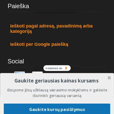
Paieška
Ieškoti pagal adresą, pavadinimą arba
kategoriją
Ieškoti per Google paiešką
Social
POWERED
BY
Gaukite geriausias kainas kursams
Išsiųsime Jūsų užklausą vairavimo mokykloms ir galėsite
išsirinkti geriausią variantą
© 2010 - 2017 VMREITINGAI - Visos tesės saugomos. Vairavimo mokyklos ir instruktoriai.
Gaukite kursų pasiūlymus