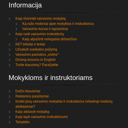
Informacija
Kaip išsirinkti vairavimo mokyklą
Ką rašo mokiniai apie mokyklas ir instruktorius
Vairavimo kursai ir egzaminai
Kaip rasti vairavimo instruktorių
Kaip atpažinti nelegaliai dirbančius
KET bilietai ir testai
Užsakyti sveikatos pažymą
Vairavimo pamokos „online“
Driving lessons in English
Turite klausimų? Parašykite
Mokykloms ir instruktoriams
Dažni klausimai
Reklamos pasiūlymai
Kodėl jūsų vairavimo mokyklai ir instruktoriui reikalingi mokinių
atsiliepimai?
Kaip atidaryti mokyklą
Kaip tapti vairavimo instruktoriumi
Taisyklės