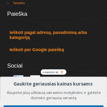
Taisyklės
Paieška
Ieškoti pagal adresą, pavadinimą arba
kategoriją
Ieškoti per Google paiešką
Social
POWERED BY
Gaukite geriausias kainas kursams
Išsiųsime Jūsų užklausą vairavimo mokykloms ir galėsite
išsirinkti geriausią variantą