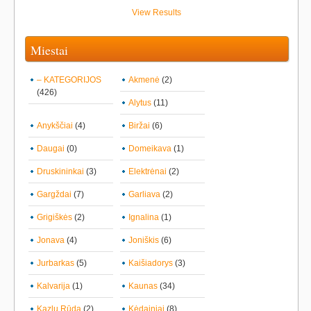
View Results
Miestai
– KATEGORIJOS
Akmenė
(2)
(426)
Alytus
(11)
Anykščiai
(4)
Biržai
(6)
Daugai
(0)
Domeikava
(1)
Druskininkai
(3)
Elektrėnai
(2)
Gargždai
(7)
Garliava
(2)
Grigiškės
(2)
Ignalina
(1)
Jonava
(4)
Joniškis
(6)
Jurbarkas
(5)
Kaišiadorys
(3)
Kalvarija
(1)
Kaunas
(34)
Kazlų Rūda
(2)
Kėdainiai
(8)