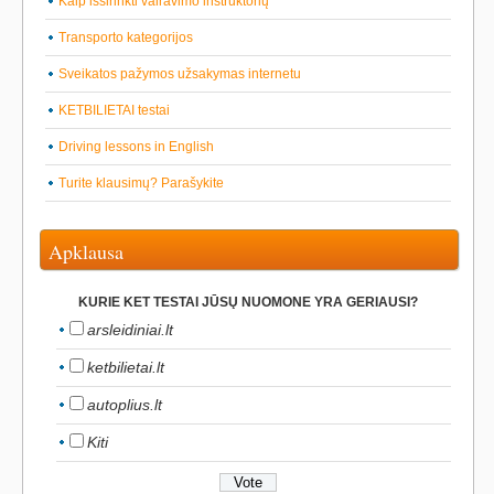
Kaip išsirinkti vairavimo instruktorių
Transporto kategorijos
Sveikatos pažymos užsakymas internetu
KETBILIETAI testai
Driving lessons in English
Turite klausimų? Parašykite
Apklausa
KURIE KET TESTAI JŪSŲ NUOMONE YRA GERIAUSI?
arsleidiniai.lt
ketbilietai.lt
autoplius.lt
Kiti