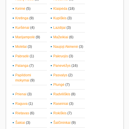
Kelmė
(5)
Klaipėda
(18)
Kretinga
(9)
Kupiškis
(3)
Kuršėnai
(4)
Lazdijai
(3)
Marijampolė
(9)
Mažeikiai
(6)
Molėtai
(3)
Naujoji Akmenė
(3)
Pabradė
(1)
Pakruojis
(3)
Palanga
(7)
Panevėžys
(16)
Papildomi
Pasvalys
(2)
mokymai
(9)
Plungė
(7)
Prienai
(3)
Radviliškis
(8)
Raguva
(1)
Raseiniai
(3)
Rietavas
(6)
Rokiškis
(7)
Šakiai
(3)
Šalčininkai
(9)