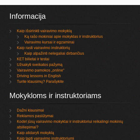
Informacija
Kaip išsirinkti vairavimo mokyklą
Ką rašo mokiniai apie mokyklas ir instruktorius
Vairavimo kursai ir egzaminai
Kaip rasti vairavimo instruktorių
Kaip atpažinti nelegaliai dirbančius
KET bilietai ir testai
Užsakyti sveikatos pažymą
Vairavimo pamokos „online“
Driving lessons in English
Turite klausimų? Parašykite
Mokykloms ir instruktoriams
Dažni klausimai
Reklamos pasiūlymai
Kodėl jūsų vairavimo mokyklai ir instruktoriui reikalingi mokinių
atsiliepimai?
Kaip atidaryti mokyklą
Kaip tapti vairavimo instruktoriumi