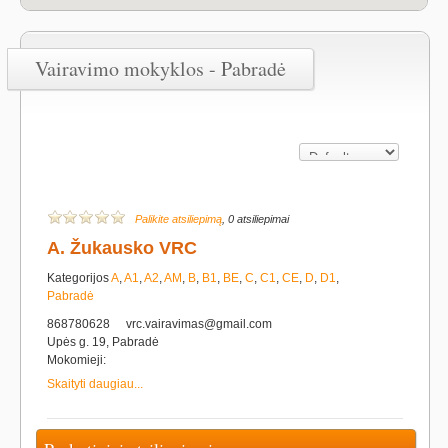
Vairavimo mokyklos - Pabradė
Palikite atsiliepimą
, 0 atsiliepimai
A. Žukausko VRC
Kategorijos
A
,
A1
,
A2
,
AM
,
B
,
B1
,
BE
,
C
,
C1
,
CE
,
D
,
D1
,
Pabradė
868780628
vrc.vairavimas@gmail.com
Upės g. 19, Pabradė
Mokomieji:
Skaityti daugiau...