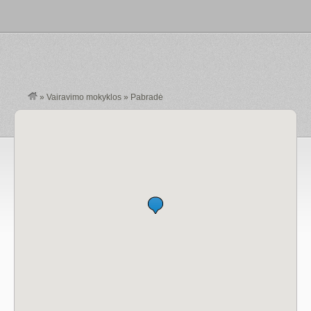
»
Vairavimo mokyklos
»
Pabradė