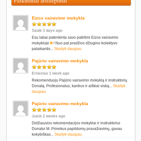
Paskutiniai atsiliepimai
Eizos vairavimo mokykla
Saulė 3 days ago
Esu labai patenkinta savo patirtimi Eizos vairavimo
mokykloje
! Nuo pat pradžios džiugino kolektyvo
palaikantis...
Skaityti daugiau
Pajūrio vairavimo mokykla
Ernestas 1 week ago
Rekomenduoju Pajūrio vairavimo mokyklą ir instruktorių
Donatą. Profesionalus, kantrus ir aiškiai viską...
Skaityti
daugiau
Pajūrio vairavimo mokykla
Justė 2 weeks ago
Didžiausios rekomendacijos mokyklai ir instruktoriui
Donatui M. Prireikus papildomų pravažiavimų, gavau
kokybiškas...
Skaityti daugiau