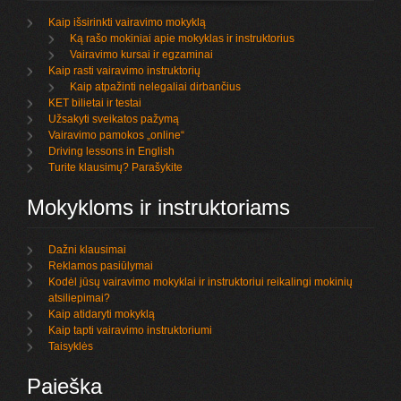
Kaip išsirinkti vairavimo mokyklą
Ką rašo mokiniai apie mokyklas ir instruktorius
Vairavimo kursai ir egzaminai
Kaip rasti vairavimo instruktorių
Kaip atpažinti nelegaliai dirbančius
KET bilietai ir testai
Užsakyti sveikatos pažymą
Vairavimo pamokos „online“
Driving lessons in English
Turite klausimų? Parašykite
Mokykloms ir instruktoriams
Dažni klausimai
Reklamos pasiūlymai
Kodėl jūsų vairavimo mokyklai ir instruktoriui reikalingi mokinių
atsiliepimai?
Kaip atidaryti mokyklą
Kaip tapti vairavimo instruktoriumi
Taisyklės
Paieška