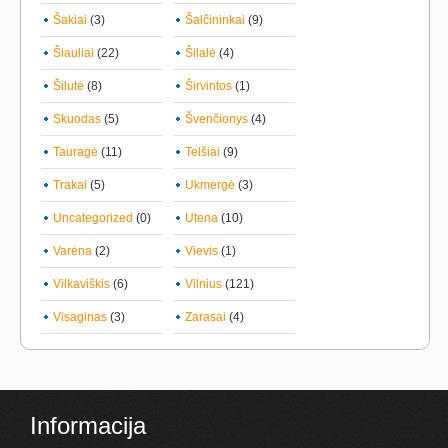
Šakiai
(3)
Šalčininkai
(9)
Šiauliai
(22)
Šilalė
(4)
Šilutė
(8)
Širvintos
(1)
Skuodas
(5)
Švenčionys
(4)
Tauragė
(11)
Telšiai
(9)
Trakai
(5)
Ukmergė
(3)
Uncategorized
(0)
Utena
(10)
Varėna
(2)
Vievis
(1)
Vilkaviškis
(6)
Vilnius
(121)
Visaginas
(3)
Zarasai
(4)
Informacija