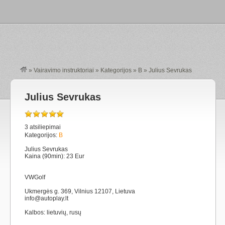
»
Vairavimo instruktoriai
»
Kategorijos
»
B
»
Julius Sevrukas
Julius Sevrukas
3 atsiliepimai
Kategorijos:
B
Julius Sevrukas
Kaina (90min): 23 Eur
VWGolf
Ukmergės g. 369, Vilnius 12107, Lietuva
info@autoplay.lt
Kalbos: lietuvių, rusų