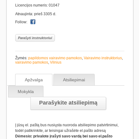
Licencijos numeris: 01047
Atnaujinta: prieš 3305 d.
Follow:
Parašyti instruktoriui
Žymės:
papildomos vairavimo pamokos
,
Vairavimo instruktorius
,
vairavimo pamokos
,
Vilnius
Apžvalga
Atsiliepimai
Mokykla
Parašykite atsiliepimą
Į jūsų el. paštą bus nusiųsta nuoroda atsiliepimo patvirtinimui,
todėl patikrinkite, ar teisingai užrašėte el.pašto adresą
Dėmesio: privalote įrašyti savo vardą bei savo el.pašto