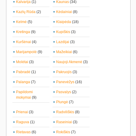
Kalvarija
(1)
Kaunas
(34)
Kazlų Rūda
(2)
Kėdainiai
(8)
Kelmė
(5)
Klaipėda
(18)
Kretinga
(9)
Kupiškis
(3)
Kuršėnai
(4)
Lazdijai
(3)
Marijampolė
(9)
Mažeikiai
(6)
Molėtai
(3)
Naujoji Akmenė
(3)
Pabradė
(1)
Pakruojis
(3)
Palanga
(7)
Panevėžys
(16)
Papildomi
Pasvalys
(2)
mokymai
(9)
Plungė
(7)
Prienai
(3)
Radviliškis
(8)
Raguva
(1)
Raseiniai
(3)
Rietavas
(6)
Rokiškis
(7)